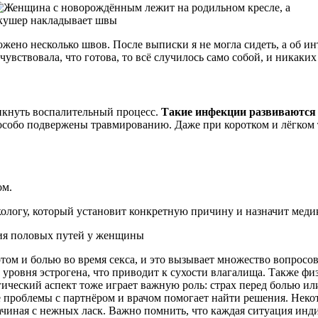
жено несколько швов. После выписки я не могла сидеть, а об и
очувствовала, что готова, то всё случилось само собой, и никаки
икнуть воспалительный процесс.
Такие инфекции развиваются 
собо подвержены травмированию. Даже при коротком и лёгком
ом.
ологу, который установит конкретную причину и назначит меди
ом и болью во время секса, и это вызывает множество вопросо
уровня эстрогена, что приводит к сухости влагалища. Также физ
ческий аспект тоже играет важную роль: страх перед болью ил
е проблемы с партнёром и врачом помогает найти решения. Неко
иная с нежных ласк. Важно помнить, что каждая ситуация индив