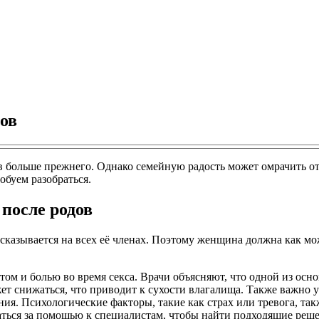
дов
ольше прежнего. Однако семейную радость может омрачить отка
обуем разобраться.
 после родов
казывается на всех её членах. Поэтому женщина должна как мож
м и болью во время секса. Врачи объясняют, что одной из осн
жет снижаться, что приводит к сухости влагалища. Также важно 
я. Психологические факторы, такие как страх или тревога, так
аться за помощью к специалистам, чтобы найти подходящие реш