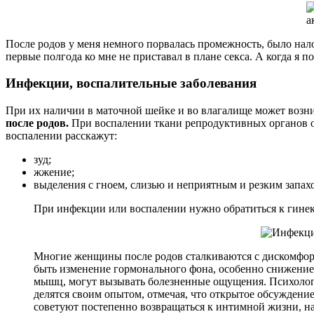
После родов у меня немного порвалась промежность, было нало
первые полгода ко мне не приставал в плане секса. А когда я п
Инфекции, воспалительные заболевания
При их наличии в маточной шейке и во влагалище может возн
после родов.
При воспалении ткани репродуктивных органов о
воспалении расскажут:
зуд;
жжение;
выделения с гноем, слизью и неприятным и резким запах
При инфекции или воспалении нужно обратиться к гинек
Многие женщины после родов сталкиваются с дискомфорт
быть изменение гормонального фона, особенно снижение 
мышц, могут вызывать болезненные ощущения. Психологи
делятся своим опытом, отмечая, что открытое обсуждени
советуют постепенно возвращаться к интимной жизни, нач