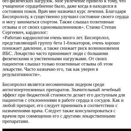
без физических нагрузок. Мое увлечение привело к тому, что
учащенное сердцебиение было, даже когда я находился в
состоянии покоя. Врач мне назначил курс лечения. Благодаря
Бисопрололу, я существенно улучшил состояние своего сердца
и могу заниматься спортом. Также слышал позитивные
отзывы и от своих единомышленников».
Станко Степан
Сергеевич, кардиолог:
«Работаю кардиологом очень много лет. Бисопролол,
представляющий группу бета 1-блокаторов, очень хорошо
понижает давление, а также снижает риск возникновения
ИБС. Лекарство часто принимают люди с большими
физическими и умственными нагрузками. От своих
пациентов слышал только позитивные отзывы об этом
лекарстве. Часто назначаю его, так как уверен в
результативности».
Бисопролол является несомненным лидером среди
антигипертензивных препаратов. Значительный лечебный
эффект при бюджетной стоимости делает его доступным для
пациентов с отклонениями в работе сердца и сосудов. Как и
любой препарат, его следует принимать в соответствии с
назначениями врача. Следует также консультироваться с
врачом при совмещении его с другими лекарственными
препаратами.