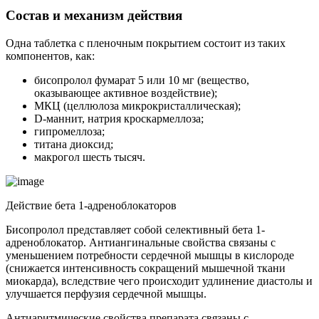
Состав и механизм действия
Одна таблетка с пленочным покрытием состоит из таких
компонентов, как:
бисопролол фумарат 5 или 10 мг (вещество,
оказывающее активное воздействие);
МКЦ (целлюлоза микрокристаллическая);
D-маннит, натрия кроскармеллоза;
гипромеллоза;
титана диоксид;
макрогол шесть тысяч.
Действие бета 1-адреноблокаторов
Бисопролол представляет собой селективный бета 1-
адреноблокатор. Антиангинальные свойства связаны с
уменьшением потребности сердечной мышцы в кислороде
(снижается интенсивность сокращений мышечной ткани
миокарда), вследствие чего происходит удлинение диастолы и
улучшается перфузия сердечной мышцы.
Антиаритмические свойства препарата связаны с