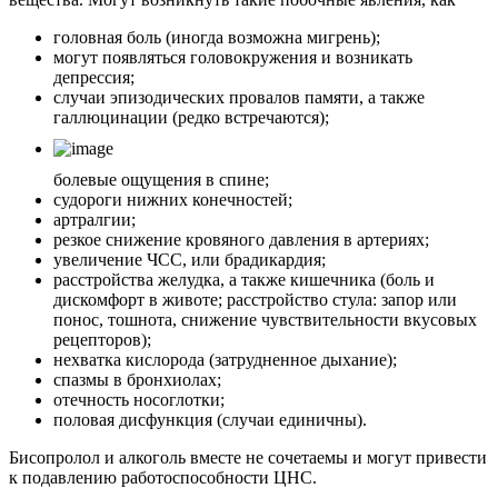
головная боль (иногда возможна мигрень);
могут появляться головокружения и возникать
депрессия;
случаи эпизодических провалов памяти, а также
галлюцинации (редко встречаются);
болевые ощущения в спине;
судороги нижних конечностей;
артралгии;
резкое снижение кровяного давления в артериях;
увеличение ЧСС, или брадикардия;
расстройства желудка, а также кишечника (боль и
дискомфорт в животе; расстройство стула: запор или
понос, тошнота, снижение чувствительности вкусовых
рецепторов);
нехватка кислорода (затрудненное дыхание);
спазмы в бронхиолах;
отечность носоглотки;
половая дисфункция (случаи единичны).
Бисопролол и алкоголь вместе не сочетаемы и могут привести
к подавлению работоспособности ЦНС.