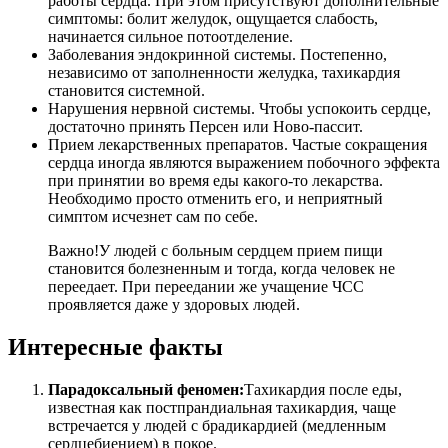
работы сердца. При этом присутствуют дополнительные
симптомы: болит желудок, ощущается слабость,
начинается сильное потоотделение.
Заболевания эндокринной системы. Постепенно,
независимо от заполненности желудка, тахикардия
становится системной.
Нарушения нервной системы. Чтобы успокоить сердце,
достаточно принять Персен или Ново-пассит.
Прием лекарственных препаратов. Частые сокращения
сердца иногда являются выражением побочного эффекта
при принятии во время еды какого-то лекарства.
Необходимо просто отменить его, и неприятный
симптом исчезнет сам по себе.
Важно!
У людей с больным сердцем прием пищи
становится болезненным и тогда, когда человек не
переедает. При переедании же учащение ЧСС
проявляется даже у здоровых людей.
Интересные факты
Парадоксальный феномен:
Тахикардия после еды,
известная как постпрандиальная тахикардия, чаще
встречается у людей с брадикардией (медленным
сердцебиением) в покое.