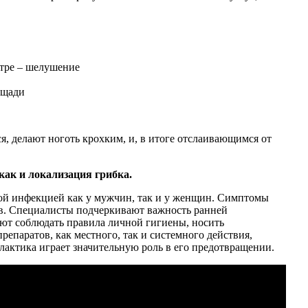
нтре – шелушение
ощади
я, делают ноготь крохким, и, в итоге отслаивающимся от
ак и локализация грибка.
ной инфекцией как у мужчин, так и у женщин. Симптомы
ов. Специалисты подчеркивают важность ранней
уют соблюдать правила личной гигиены, носить
епаратов, как местного, так и системного действия,
илактика играет значительную роль в его предотвращении.