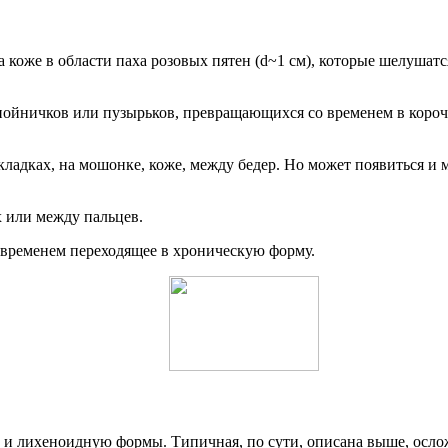
 коже в области паха розовых пятен (d~1 см), которые шелушатся
нойничков или пузырьков, превращающихся со временем в корочк
складках, на мошонке, коже, между бедер. Но может появиться и
х или между пальцев.
о временем переходящее в хроническую форму.
и лихеноидную формы. Типичная, по сути, описана выше, ослож