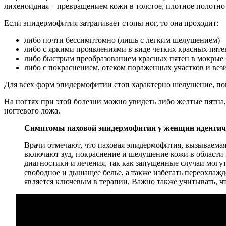
лихеноидная – превращением кожи в толстое, плотное полотн
Если эпидермофития затрагивает стопы ног, то она проходит:
либо почти бессимптомно (лишь с легким шелушением)
либо с яркими проявлениями в виде четких красных пяте
либо быстрым преобразованием красных пятен в мокрые 
либо с покраснением, отеком пораженных участков и ве
Для всех форм эпидермофитии стоп характерно шелушение, по
На ногтях при этой болезни можно увидеть либо желтые пятна,
ногтевого ложа.
Симптомы паховой эпидермофитии у женщин идентичны 
Врачи отмечают, что паховая эпидермофития, вызываема
включают зуд, покраснение и шелушение кожи в области
диагностики и лечения, так как запущенные случаи могу
свободное и дышащее белье, а также избегать переохлаж
является ключевым в терапии. Важно также учитывать, чт