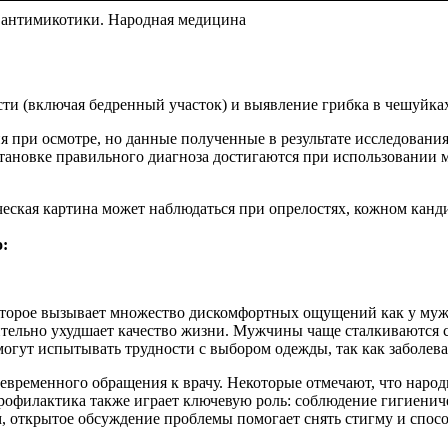
 антимикотики. Народная медицина
сти (включая бедренный участок) и выявление грибка в чешуйка
я при осмотре, но данные полученные в результате исследования
становке правильного диагноза достигаются при использовании
еская картина может наблюдаться при опрелостях, кожном канди
:
оторое вызывает множество дискомфортных ощущений как у муж
ительно ухудшает качество жизни. Мужчины чаще сталкиваются с
гут испытывать трудности с выбором одежды, так как заболеван
временного обращения к врачу. Некоторые отмечают, что народн
офилактика также играет ключевую роль: соблюдение гигиенич
м, открытое обсуждение проблемы помогает снять стигму и спо