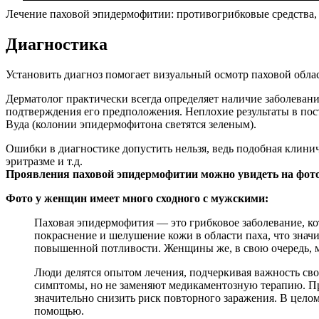
Лечение паховой эпидермофитии: противогрибковые средства,
Диагностика
Установить диагноз помогает визуальный осмотр паховой обла
Дерматолог практически всегда определяет наличие заболевани
подтверждения его предположения. Неплохие результаты в по
Вуда (колонии эпидермофитона светятся зеленым).
Ошибки в диагностике допустить нельзя, ведь подобная клинич
эритразме и т.д.
Проявления паховой эпидермофитии можно увидеть на фото
Фото у женщин имеет много сходного с мужскими:
Паховая эпидермофития — это грибковое заболевание, к
покраснение и шелушение кожи в области паха, что знач
повышенной потливости. Женщины же, в свою очередь, мо
Люди делятся опытом лечения, подчеркивая важность свое
симптомы, но не заменяют медикаментозную терапию. Пр
значительно снизить риск повторного заражения. В цело
помощью.