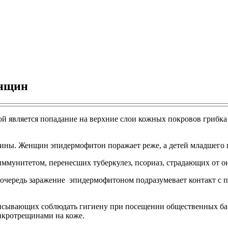
енщин
й является попадание на верхние слои кожных покровов грибка 
чины. Женщин эпидермофитон поражает реже, а детей младшего и 
иммунитетом, перенесших туберкулез, псориаз, страдающих от о
ю очередь заражение эпидермофитоном подразумевает контакт с
исывающих соблюдать гигиену при посещении общественных бань
икротрещинами на коже.