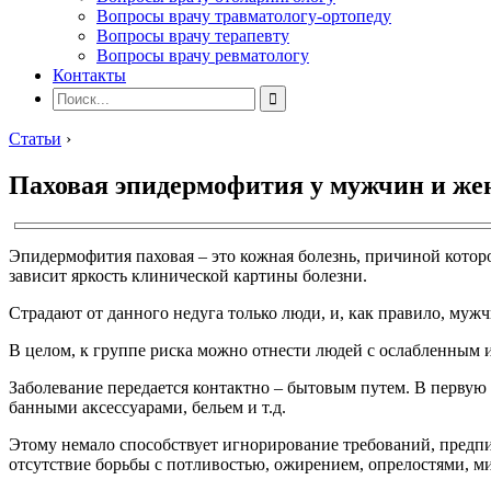
Вопросы врачу травматологу-ортопеду
Вопросы врачу терапевту
Вопросы врачу ревматологу
Контакты
Статьи
›
Паховая эпидермофития у мужчин и ж
Эпидермофития паховая – это кожная болезнь, причиной которо
зависит яркость клинической картины болезни.
Страдают от данного недуга только люди, и, как правило, муж
В целом, к группе риска можно отнести людей с ослабленным 
Заболевание передается контактно – бытовым путем. В перву
банными аксессуарами, бельем и т.д.
Этому немало способствует игнорирование требований, предп
отсутствие борьбы с потливостью, ожирением, опрелостями, м