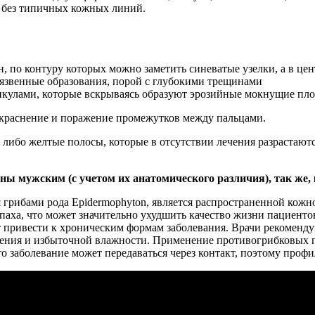
о без типичных кожных линий.
н, по контуру которых можно заметить синеватые узелки, а в це
язвенные образования, порой с глубокими трещинами
зикулами, которые вскрываясь образуют эрозийные мокнущие пл
краснение и поражение промежутков между пальцами.
 либо желтые полосы, которые в отсутствии лечения разрастаютс
мужским (с учетом их анатомического различия), так же, к
я грибами рода Epidermophyton, является распространенной кож
 паха, что может значительно ухудшить качество жизни пациент
т привести к хроническим формам заболевания. Врачи рекоменд
дения и избыточной влажности. Применение противогрибковых пр
о заболевание может передаваться через контакт, поэтому проф