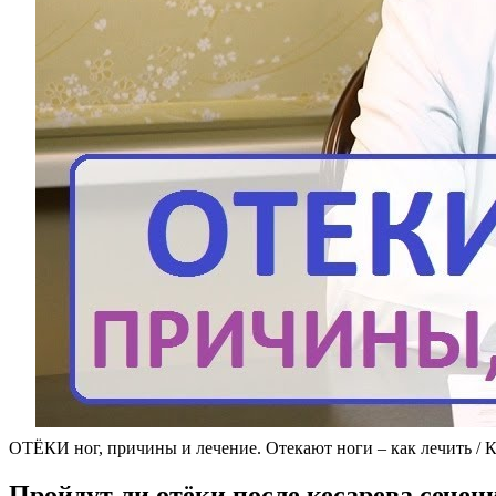
ОТЁКИ ног, причины и лечение. Отекают ноги – как лечить / Ка
Пройдут ли отёки после кесарева сечен