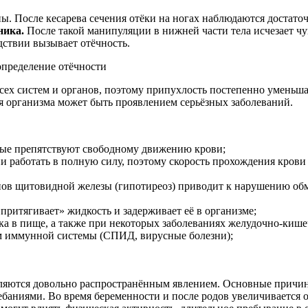
ы. После кесарева сечения отёки на ногах наблюдаются достаточ
ника.
После такой манипуляции в нижней части тела исчезает ч
дствии вызывает отёчность.
ех систем и органов, поэтому припухлость постепенно уменьшае
ия организма может быть проявлением серьёзных заболеваний.
орые препятствуют свободному движению крови;
и работать в полную силу, поэтому скорость прохождения крови 
 щитовидной железы (гипотиреоз) приводит к нарушению обмен
притягивает» жидкость и задерживает её в организме;
ка в пище, а также при некоторых заболеваниях желудочно-кишеч
м иммунной системы (СПИД, вирусные болезни);
являются довольно распространённым явлением. Основные причи
ниями. Во время беременности и после родов увеличивается об