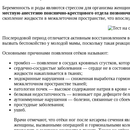
Беременность и роды являются стрессом для организма женщин
местную анестезию пояснично-крестцового отдела позвоноч
скопление жидкости в межклеточном пространстве, что впосле
Послеродовой период отличается активным восстановлением вс
вызвать беспокойство у молодой мамы, поскольку такая реакц
Основными причинами появления отёков называют:
тромбоз — появление в сосудах кровяных сгустков, кот
сердечно-сосудистые заболевания — сердце не в состояни
жидкости накапливается в тканях;
эндокринные нарушения — сниженная выработка гормонов
межклеточном пространстве тканей;
патологии почек — высокое содержание натрия в крови «
белковая недостаточность — возникает при дефиците бел
аутоиммунные нарушения — болезни, связанные со сбое
простудные заболевания;
ушиб.
Врачи отмечают, что отёки ног после кесарева сечения 
женщины, вызванными операцией и гормональными колеба