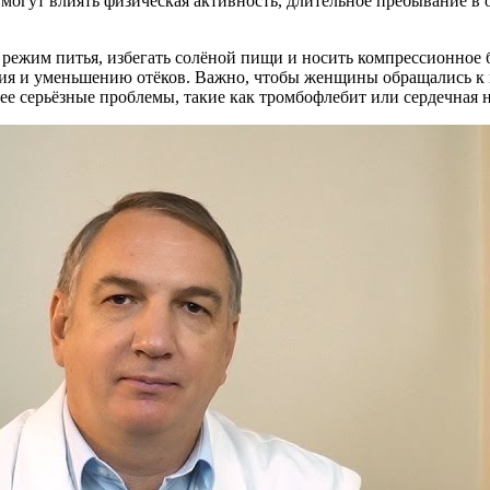
и могут влиять физическая активность, длительное пребывание 
режим питья, избегать солёной пищи и носить компрессионное б
я и уменьшению отёков. Важно, чтобы женщины обращались к в
ее серьёзные проблемы, такие как тромбофлебит или сердечная 