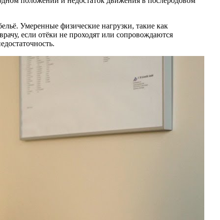
в одном положении и недостаток движения в послеродовом
ельё. Умеренные физические нагрузки, такие как
рачу, если отёки не проходят или сопровождаются
недостаточность.