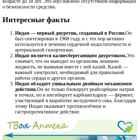
возрасте до 18 лет. Это обусловлено отсутствием информации
о безопасности средства.
Интересные факты
Индап — первый диуретик, созданный в России.
Он
был синтезирован в 1968 году, и с тех пор активно
используется в лечении сердечной недостаточности и
артериальной гипертензии.
Индап является калиесберегающим диуретиком.
Это
означает, что он выводит из организма лишнюю
жидкость, не вымывая вместе с ней калий. Калий —
важный электролит, необходимый для правильной
работы сердца и других органов.
Индап обладает уникальным двойным механизмом
действия.
Он не только блокирует реабсорбцию натрия
в почках, но и ингибирует карбоангидразу — фермент,
участвующий в выработке желудочного сока. Благодаря
этому Индап оказывает противоотёчное и
гастропротективное действие.