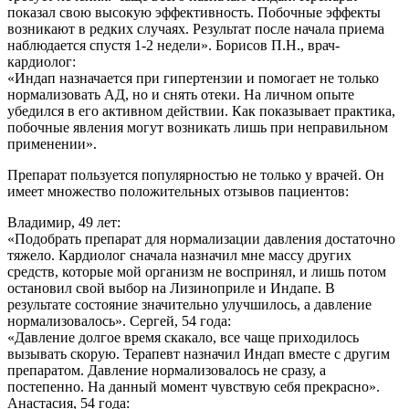
показал свою высокую эффективность. Побочные эффекты
возникают в редких случаях. Результат после начала приема
наблюдается спустя 1-2 недели».
Борисов П.Н., врач-
кардиолог:
«Индап назначается при гипертензии и помогает не только
нормализовать АД, но и снять отеки. На личном опыте
убедился в его активном действии. Как показывает практика,
побочные явления могут возникать лишь при неправильном
применении».
Препарат пользуется популярностью не только у врачей. Он
имеет множество положительных отзывов пациентов:
Владимир, 49 лет:
«Подобрать препарат для нормализации давления достаточно
тяжело. Кардиолог сначала назначил мне массу других
средств, которые мой организм не воспринял, и лишь потом
остановил свой выбор на Лизиноприле и Индапе. В
результате состояние значительно улучшилось, а давление
нормализовалось».
Сергей, 54 года:
«Давление долгое время скакало, все чаще приходилось
вызывать скорую. Терапевт назначил Индап вместе с другим
препаратом. Давление нормализовалось не сразу, а
постепенно. На данный момент чувствую себя прекрасно».
Анастасия, 54 года: