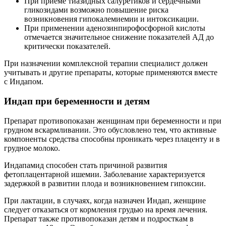
При приеме тиазидных салуретиков и сердечными
гликозидами возможно повышение риска
возникновения гипокалемиемии и интоксикации.
При применении аденозинпирофосфорной кислоты
отмечается значительное снижение показателей АД до
критически показателей.
При назначении комплексной терапии специалист должен
учитывать и другие препараты, которые применяются вместе
с Индапом.
Индап при беременности и детям
Препарат противопоказан женщинам при беременности и при
грудном вскармливании. Это обусловлено тем, что активные
компоненты средства способны проникать через плаценту и в
грудное молоко.
Индапамид способен стать причиной развития
фетоплацентарной ишемии. Заболевание характеризуется
задержкой в развитии плода и возникновением гипоксии.
При лактации, в случаях, когда назначен Индап, женщине
следует отказаться от кормления грудью на время лечения.
Препарат также противопоказан детям и подросткам в