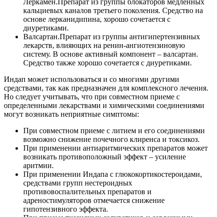
Леркамен.
Препарат из группы блокаторов медленных
кальциевых каналов третьего поколения. Средство на
основе лерканидипина, хорошо сочетается с
диуретиками.
Валсартан.
Препарат из группы антигипертензивных
лекарств, влияющих на ренин-ангиотензиновую
систему. В основе активный компонент – валсартан.
Средство также хорошо сочетается с диуретиками.
Индап может использоваться и со многими другими
средствами, так как предназначен для комплексного лечения.
Но следует учитывать, что при совместном приеме с
определенными лекарствами и химическими соединениями
могут возникать неприятные симптомы:
При совместном приеме с литием и его соединениями
возможно снижение почечного клиренса и токсикоз.
При применении антиаритмических препаратов может
возникать противоположный эффект – усиление
аритмии.
При применении Индапа с глюкокортикостероидами,
средствами групп нестероидных
противовоспалительных препаратов и
адреностимуляторов отмечается снижение
гипотензивного эффекта.