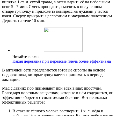
кипятка 1 ст. л. сухой травы, а затем варить её на небольшом
огне 5– 7 мин. Смесь процедить, смочить в полученном
отваре тряпочку и приложить компресс на нужный участок
кожи. Сверху прикрыть целлофаном и махровым полотенцем.
Держать на теле 10 мин.
Читайте также:
Какая перевязка при переломе плеча более эффективна
В аптечной сети предлагаются готовые сиропы на основе
подорожника, которые допускается принимать в период
лактации.
Мёд с давних пор применяют при всех видах простуды.
Благодаря полезным веществам, которые в нём содержатся, он
эффективно борется с симптомами болезни. Вот несколько
эффективных рецептов:
В стакане тёплого молока растворить 1 ч. л. мёда и
добавить ½ ч. л. сливочного масла. Выпить небольшими