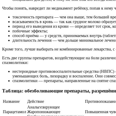
Чтобы понять, навредит ли медикамент ребёнку, попав к нему 
токсичность препарата — чем она выше, тем больший вре
всасываемость в кровь — так как грудное молоко образует
период его выведения из крови — определяет тот срок, 
побочные эффекты;
способ приёма — у средств, принимаемых внутрь (таблетк
длительность лечения — чем дольше минимальное лечение
Кроме того, лучше выбирать не комбинированные лекарства, с
Есть две группы препаратов, воздействующие на боли различн
спазмолитики:
нестероидные противовоспалительные средства (НВПС) 
уменьшающих боль, лихорадку и воспаление. Они совмест
спазмолитики — препараты, направленные на снятие спаз
Таблица: обезболивающие препараты, разрешённ
Название
Действие
Противопоказан
Анальгезирующее
Парацетамол
Жаропонижающее
Повышенная чувс