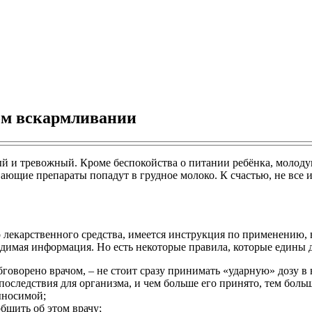
ом вскармливании
 и тревожный. Кроме беспокойства о питании ребёнка, молодую 
ивающие препараты попадут в грудное молоко. К счастью, не все и
 лекарственного средства, имеется инструкция по применению, в
одимая информация. Но есть некоторые правила, которые едины д
говорено врачом, – не стоит сразу принимать «ударную» дозу в 
оследствия для организма, и чем больше его принято, тем боль
ыносимой;
бщить об этом врачу;