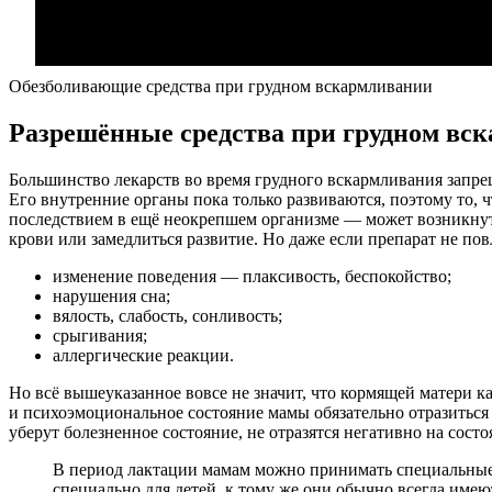
Обезболивающие средства при грудном вскармливании
Разрешённые средства при грудном вс
Большинство лекарств во время грудного вскармливания запрещ
Его внутренние органы пока только развиваются, поэтому то,
последствием в ещё неокрепшем организме — может возникнут
крови или замедлиться развитие. Но даже если препарат не пов
изменение поведения — плаксивость, беспокойство;
нарушения сна;
вялость, слабость, сонливость;
срыгивания;
аллергические реакции.
Но всё вышеуказанное вовсе не значит, что кормящей матери 
и психоэмоциональное состояние мамы обязательно отразиться 
уберут болезненное состояние, не отразятся негативно на сост
В период лактации мамам можно принимать специальные д
специально для детей, к тому же они обычно всегда имеют