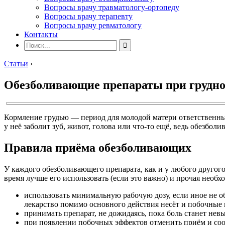
Вопросы врачу травматологу-ортопеду
Вопросы врачу терапевту
Вопросы врачу ревматологу
Контакты
Статьи
›
Обезболивающие препараты при грудн
Кормление грудью — период для молодой матери ответственный
у неё заболит зуб, живот, голова или что-то ещё, ведь обезбол
Правила приёма обезболивающих
У каждого обезболивающего препарата, как и у любого другого
время лучше его использовать (если это важно) и прочая необх
использовать минимальную рабочую дозу, если иное не об
лекарство помимо основного действия несёт и побочные п
принимать препарат, не дожидаясь, пока боль станет нев
при появлении побочных эффектов отменить приём и соо