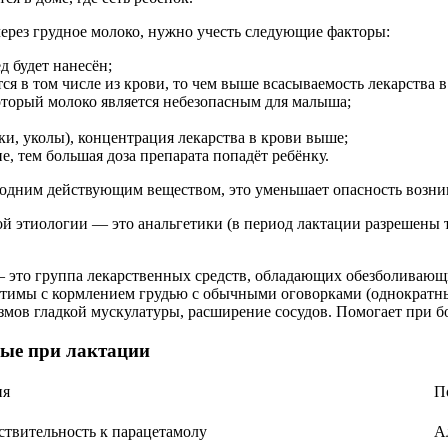
через грудное молоко, нужно учесть следующие факторы:
д будет нанесён;
ся в том числе из крови, то чем выше всасываемость лекарства в
который молоко является небезопасным для малыша;
и, уколы), концентрация лекарства в крови выше;
, тем большая доза препарата попадёт ребёнку.
 одним действующим веществом, это уменьшает опасность возни
ой этиологии — это анальгетики (в период лактации разрешены 
– это группа лекарственных средств, обладающих обезболива
имы с кормлением грудью с обычными оговорками (однократный 
мов гладкой мускулатуры, расширение сосудов. Помогает при бо
ые при лактации
ия
П
твительность к парацетамолу
А