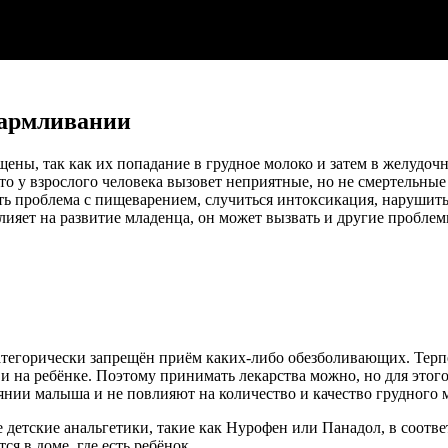
кармливании
ены, так как их попадание в грудное молоко и затем в желудоч
 что у взрослого человека вызовет неприятные, но не смертельн
ь проблема с пищеварением, случиться интоксикация, нарушить
лияет на развитие младенца, он может вызвать и другие проблем
категорически запрещён приём каких-либо обезболивающих. Терп
и на ребёнке. Поэтому принимать лекарства можно, но для этог
оянии малыша и не повлияют на количество и качество грудного 
етские анальгетики, такие как Нурофен или Панадол, в соотве
ся в доме, где есть ребёнок.