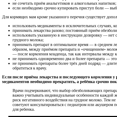
не сочетать приём анальгетиков и алкогольных напитков;
если необходимо срочно купировать приступ боли — выб
Для кормящих мам кроме указанного перечня существует допо
использовать медикаменты в исключительных случаях, ко
принимать лекарства разово; постоянный приём обезбол
использовать указанную в инструкции дозировку — нет см
грудного молока;
принимать препарат в оптимальное время — в среднем лек
образом, между приёмом препарата и «очищением» молока
— после кормления младенца, так как интервалы между 
не принимать одновременно два и более препарата — это
не принимать препараты более трёх дней подряд — длите
обратиться к врачу.
Если после приёма лекарства и последующего кормления у р
медикаментов необходимо прекратить, а ребёнка срочно пок
Врачи подчеркивают, что выбор обезболивающих препарат
важно учитывать индивидуальные особенности каждой ж
риск негативного воздействия на грудное молоко. Тем н
советуют консультироваться с педиатром или акушером п
для ребенка.