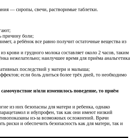
ния — сиропы, свечи, растворимые таблетки.
гают;
ь причину боли;
имет, а ребёнок все равно получит остаточные вещества из
из крови и грудного молока составляет около 2 часов, таким
ёнка нежелательно; наилучшее время для приёма анальгетика
егативных последствий у матери и малыша;
фектов; если боль длиться более трёх дней, то необходимо
 самочувствие и/или изменилось поведение, то приём
ие из них безопасны для матери и ребенка, однако
арацетамол и ибупрофен, так как они имеют низкий
ротивопоказаны из-за возможных осложнений. Врачи
 риски и обеспечить безопасность как для матери, так и