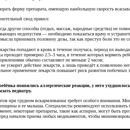
ирать форму препарата, имеющую наибольшую скорость всасыва
лнительный свод правил:
гда другие способы (отдых, массаж, народные средства) не помо
ивающих недопустим — необходимо показаться врачу и устранит
ысла принимать половину дозы, так как приступ боли это не сн
арства попадают в кровь в течение получаса, период их вывода 
 проходит примерно 2.5–3 часа, в течение которых кормить реб
кормлениями обычно составляют не меньше 2 часов;
 не ускорит действие лекарств, а лишь приведёт к появлению н
льное применение лекарств повышает риск развития побочных эф
ебёнка появились аллергические реакции, у него ухудшилось
азать педиатру.
ов при грудном вскармливании требует особого внимания. Мног
енщины и ее малыша. Специалисты рекомендуют использовать п
е менее, некоторые препараты, такие как аспирин, могут быть п
еред началом приема любых медикаментов, чтобы минимизировать