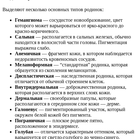
Выделяют несколько основных типов родинок:
Гемангиома
— сосудистое новообразование, цвет
которого может варьироваться от ярко-красного до
красно-коричневого.
Сальная
— располагается в сальных железах, обычно
находится в волосистой части головы. Пигментация
выражена слабо.
Анемичная
— фрагмент кожи, в котором наблюдается
недоразвитость кровеносных сосудов.
Меланоформная
— “стандартная” родинка, которая
образуется из скопления меланоцитов.
Диспластическая
— наследственная родинка, которая
отличается от обычной строением клеток.
Внутридермальная
— доброкачественная родинка,
которая располагается в верхних слоях кожи.
Дермальная
— своеобразные папулы, которые
располагаются в серединном слое кожи — дерме.
Галоневус
— пигментированный участок, который
окружен белой кожей без пигмента.
Пограничная
— плоское родимое пятно,
расположенное в эпидермисе.
Голубая
— отличается характерным оттенком, который
варьируется от светло-голубого до черно-синего.