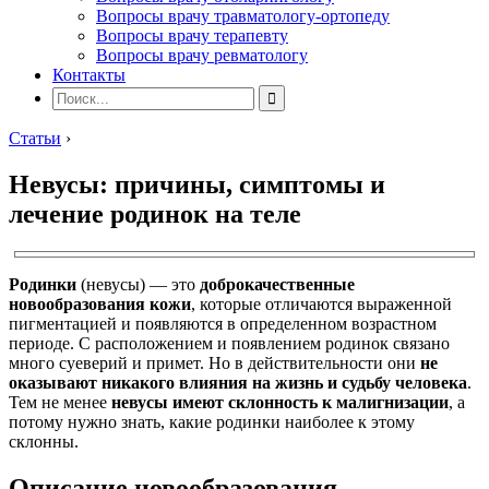
Вопросы врачу травматологу-ортопеду
Вопросы врачу терапевту
Вопросы врачу ревматологу
Контакты
Статьи
›
Невусы: причины, симптомы и
лечение родинок на теле
Родинки
(невусы) — это
доброкачественные
новообразования кожи
, которые отличаются выраженной
пигментацией и появляются в определенном возрастном
периоде. С расположением и появлением родинок связано
много суеверий и примет. Но в действительности они
не
оказывают никакого влияния на жизнь и судьбу человека
.
Тем не менее
невусы имеют склонность к малигнизации
, а
потому нужно знать, какие родинки наиболее к этому
склонны.
Описание новообразования