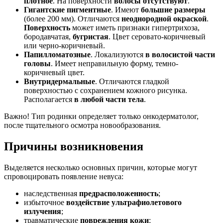
плотное
. На поверхности
волосы отсутствуют
.
Гигантские пигментные
. Имеют
большие размеры
(более 200 мм). Отличаются
неоднородной окраской
.
Поверхность
может иметь признаки гипертрихоза,
бородавчатая,
бугристая
. Цвет серовато-коричневый
или черно-коричневый.
Папилломатозные
. Локализуются
в волосистой части
головы
. Имеет неправильную форму, темно-
коричневый цвет.
Внутридермальные
. Отличаются гладкой
поверхностью с сохранением кожного рисунка.
Располагается
в любой части тела
.
Важно! Тип родинки определяет только онкодерматолог,
после тщательного осмотра новообразования.
Причины возникновения
Выделяется несколько основных причин, которые могут
спровоцировать появление невуса:
наследственная
предрасположенность
;
избыточное
воздействие ультрафиолетового
излучения
;
травматические
повреждения кожи
;