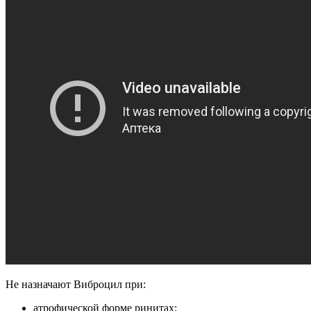
Не назначают Виброцил при:
атрофической форме ринитах;