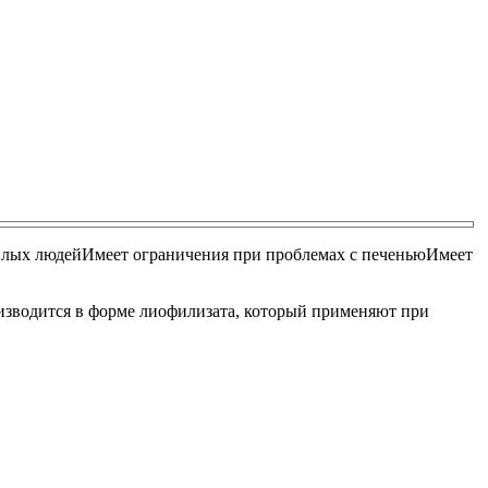
илых людей
Имеет ограничения при проблемах с печенью
Имеет
изводится в форме лиофилизата, который применяют при