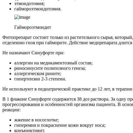
этмоидотомия;
гаймороэтмоидотомия.
Гаймороэтмоидит
Фитопрепарат состоит только из растительного сырья, которы
отделению гноя при гайморите. Действие медпрепарата длится 3
Не назначают Синуфорте при:
аллергии на медикаментозный состав;
риносинусите полипозного генеза;
аллергическом рините;
гипертензии 2-3 степени.
Не используют в педиатрической практике до 12 лет, в терапи
В 1 флаконе Синуфорте содержится 38 доз раствора. За одну пр
прогрессирования и особенностей организма пациента. В осно
реакции:
жжение в носоглотке;
гиперемия и покраснение кожи вокруг носа;
конъюнктивит.