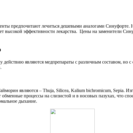
иенты предпочитают лечиться дешевыми аналогами Синуфорте. Н
ет высокой эффективности лекарства. Цены на заменители Сину
ю
действию являются медпрепараты с различным составом, но с 
.
рин являются – Thuja, Silicea, Kalium bichromicum, Sepia. Из
бменные процессы на слизистой и в носовых пазухах, что спос
рмальное дыхание.