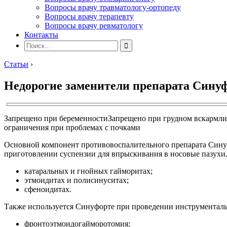
Вопросы врачу травматологу-ортопеду
Вопросы врачу терапевту
Вопросы врачу ревматологу
Контакты
Статьи
›
Недорогие заменители препарата Сину
Запрещено при беременности
Запрещено при грудном вскармл
ограничения при проблемах с почками
Основной компонент противовоспалительного препарата Синуф
приготовлении суспензии для впрыскивания в носовые пазухи
катаральных и гнойных гайморитах;
этмоидитах и полисинуситах;
сфеноидитах.
Также используется Синуфорте при проведении инструменталь
фронтоэтмоидогайморотомия;