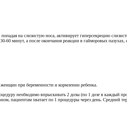
й, попадая на слизистую носа, активирует гиперсекрецию слизи
0-60 минут, а после окончания реакции в гайморовых пазухах, с
и женщин при беременности и кормлении ребенка.
оцедуру необходимо впрыскивать 2 дозы (по 1 дозе в каждый про
вном, пациентам хватает по 1 процедуры через день. Средний те