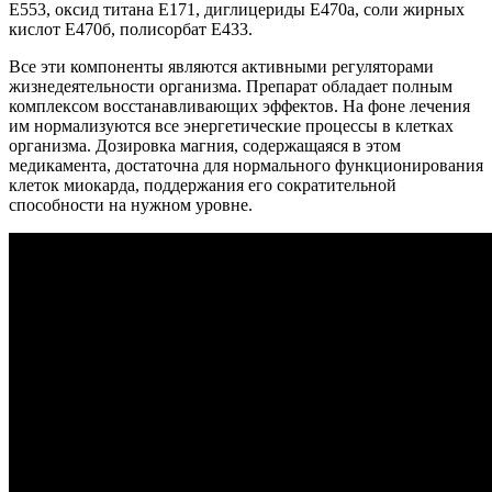
Е553, оксид титана Е171, диглицериды Е470а, соли жирных
кислот Е470б, полисорбат Е433.
Все эти компоненты являются активными регуляторами
жизнедеятельности организма. Препарат обладает полным
комплексом восстанавливающих эффектов. На фоне лечения
им нормализуются все энергетические процессы в клетках
организма. Дозировка магния, содержащаяся в этом
медикамента, достаточна для нормального функционирования
клеток миокарда, поддержания его сократительной
способности на нужном уровне.