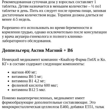
Рекомендованная суточная доза у взрослых составляет 1
таблетка. Детям назначается в меньшем количестве – ½ по1
таблетке в день. Пить их следует после приема пищи, запивая
достаточным количеством воды. Терапия должна длиться не
менее 4-5 недель.
Разрешено его использовать во время беременности и
кормления грудью, однако исключительно после консультации
у врача акушера-гинеколога и полного клинико-
лабораторного обследования.
Доппельгерц Актив Магний + В6
Немецкий медикамент компании «Квайсер Фарма ГибХ и Ко.
КГ» в составе содержит следующие компоненты:
магния 400 мг;
витамина В6 5 мг;
витамина В1 4,2 мг;
фолиевой кислоты 600 мкг;
витамина В12 5 мкг.
Помимо вышеперечисленных, медикамент имеет
формообразующие дополнительные составляющие. Это
микрокристаллическая целлюлоза Е460, добавки Е551, тальк