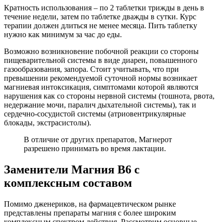
Кратность использования – по 2 таблетки трижды в день в
течение недели, затем по таблетке дважды в сутки. Курс
терапии должен длиться не менее месяца. Пить таблетку
нужно как минимум за час до еды.
Возможно возникновение побочной реакции со стороны
пищеварительной системы в виде диареи, повышенного
газообразования, запора. Стоит учитывать, что при
превышении рекомендуемой суточной нормы возникает
магниевая интоксикация, симптомами которой являются
нарушения как со стороны нервной системы (тошнота, рвота,
недержание мочи, паралич дыхательной системы), так и
сердечно-сосудистой системы (атриовентрикулярные
блокады, экстрасистолы).
В отличие от других препаратов, Магнерот
разрешено принимать во время лактации.
Заменители Магния В6 с
комплексным составом
Помимо дженериков, на фармацевтическом рынке
представлены препараты магния с более широким
комплексным спектром действия. Рассмотрим основные.