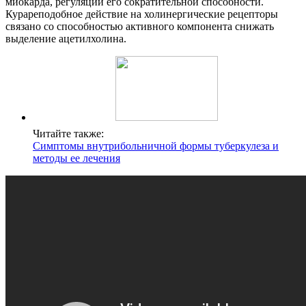
миокарда, регуляции его сократительной способности.
Курареподобное действие на холинергические рецепторы
связано со способностью активного компонента снижать
выделение ацетилхолина.
Читайте также:
Симптомы внутрибольничной формы туберкулеза и
методы ее лечения