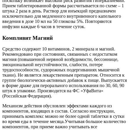
поскольку возникает высокий риск развития гиперкалиемии.
Прием таблетированной формы рассчитывается по схеме – 1
штука 2 раза в день. Раствор для инъекций предназначен
исключительно для медленного внутривенного капельного
введения в дозе 10 мл на 50 глюкозы 5%. Повторяются
инфузии каждые 6 часов в течение суток.
Компливит Магний
Средство содержит 10 витаминов, 2 минерала и магний.
Рекомендовано при состояниях, связанных с недостатком
магния (повышенной нервной возбудимости, бессоннице,
эмоциональной неустойчивости, слабости, потере
трудоспособности, судорожных подергиваниях мышечной
ткани). Не является лекарственным препаратом. Относится к
группе биологически-активных добавок к пище. Выпускается
в форме драже для перорального использования по 30, 60, 90
штук в упаковке. Производится на ФС «УфаВита»
(Российская Федерация).
Механизм действия обусловлен эффектами каждого из
компонентов, входящих в состав. Согласно инструкции,
принимать комплекс можно не более одной таблетки в сутки
во время еды в течение месяца.Учитывая большое количество
компонентов, при приеме важно учитывать все