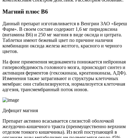
Магний плюс В6
Данный препарат изготавливается в Венгрии ЗАО «Береш
Фарм». В своем составе содержит 1,6 мг пиридоксина
(витамина В6) и 250 мг магния в виде оксида и цитрата.
Таблетки имеют бежевый цвет по причине наличия
комбинации оксида железа желтого, красного и черного
цветов.
На фоне применения медикамента понижается нейронная
гипервозбудимость головного мозга, происходит синтез и
активация ферментов (гексокиназа, креатинкиназа, АДФ).
Изменения также затрагивают и структуры клеточных
мембран: они стабилизируются, нормализуется клеточная
адгезия, трансмембранный поток ионов.
Дефицит магния
Препарат активно всасывается слизистой оболочкой
желудочно-кишечного тракта (преимущественно верхним
отделом тонкого кишечника). Из всей поступающей в
организм дозы метаболизму не подвергается около 45%