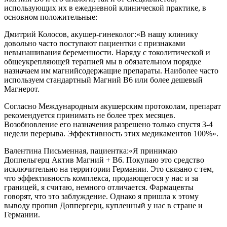
использующих их в ежедневной клинической практике, в
основном положительные:
Дмитрий Колосов, акушер-гинеколог:
«В нашу клинику
довольно часто поступают пациентки с признаками
невынашивания беременности. Наряду с токолитической и
общеукрепляющей терапией мы в обязательном порядке
назначаем им магнийсодержащие препараты. Наиболее часто
используем стандартный Магний В6 или более дешевый
Магнерот.
Согласно Международным акушерским протоколам, препарат
рекомендуется принимать не более трех месяцев.
Возобновление его назначения разрешено только спустя 3-4
недели перерыва. Эффективность этих медикаментов 100%».
Валентина Письменная, пациентка:
«Я принимаю
Доппельгерц Актив Магний + В6. Покупаю это средство
исключительно на территории Германии. Это связано с тем,
что эффективность комплекса, продающегося у нас и за
границей, я считаю, немного отличается. Фармацевты
говорят, что это заблуждение. Однако я пришла к этому
выводу пропив Доппергерц, купленный у нас в стране и
Германии.