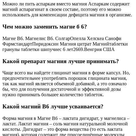
Можно ли пить аспаркам вместо магния Аспаркам содержит
магний аспарагинат в своем составе, поэтому его можно
использовать для компенсации дефицита магния в организме.
Чем можно заменить магне б 6?
Магне В6. Магнелис В6. СолгарОпелла Хелскеа Санофи
ФармстандартПиридоксин Магния цитрат Магнийтаблетки
гранулы таблетки шипучиес 6 лет2669.Венгрия США
Какой препарат магния лучше принимать?
Чаще всего вы найдете глицинат магния в форме капсул. Но,
предпочтительнее употреблять порошок глицината магния,
так как магний является объемной добавкой, а это означало
бы, что для получения достаточной и эффективной дозы
нужно принимать большее количество таблеток.
Какой магний В6 лучше усваивается?
Форма магния в Магне В6 – лактата дигидрат, у магнелиса –
лактат. Лактат магния – соль магния натуральной молочной
кислоты. Дигидрат – это форма вещества (то есть лактата
магния), которая содержит две присоединённые молекулы