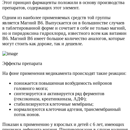
Этот принцип фармацевты положили в основу производства
препаратов, содержащих этот элемент.
Одним из наиболее применяемых средств той группы
является Магний В6. Выпускается он в большинстве случаев
в таблетированной форме и сочетает в себе не только магний,
но и пиридоксина гидрохлорид, известного всем как витамин
В6. Магний В6 имеет большое количество аналогов, которые
могут стоить как дороже, так и дешевле.
Эффекты препарата
На фоне применения медикамента происходят такие реакции:
понижается повышенная возбудимость нейронов
головного мозга;
синтезируется и активируется ряд ферментов
(гексокиназа, креатинкиназа, АДФ);
стабилизируются клеточные мембраны;
нормализуются клеточная адгезия, трансмембранный
поток ионов.
Показан к применению у взрослых и детей с 6 лет, имеющих
признаки дефицита магния. Противопоказан в случае наличия