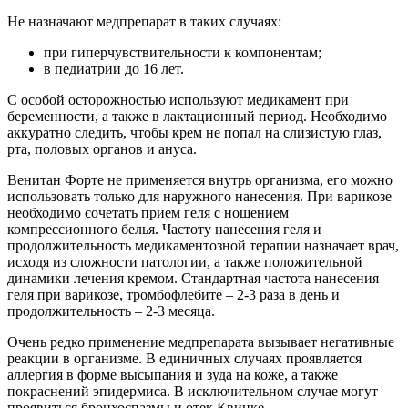
Не назначают медпрепарат в таких случаях:
при гиперчувствительности к компонентам;
в педиатрии до 16 лет.
С особой осторожностью используют медикамент при
беременности, а также в лактационный период. Необходимо
аккуратно следить, чтобы крем не попал на слизистую глаз,
рта, половых органов и ануса.
Венитан Форте не применяется внутрь организма, его можно
использовать только для наружного нанесения. При варикозе
необходимо сочетать прием геля с ношением
компрессионного белья. Частоту нанесения геля и
продолжительность медикаментозной терапии назначает врач,
исходя из сложности патологии, а также положительной
динамики лечения кремом. Стандартная частота нанесения
геля при варикозе, тромбофлебите – 2-3 раза в день и
продолжительность – 2-3 месяца.
Очень редко применение медпрепарата вызывает негативные
реакции в организме. В единичных случаях проявляется
аллергия в форме высыпания и зуда на коже, а также
покраснений эпидермиса. В исключительном случае могут
проявиться бронхоспазмы и отек Квинке.