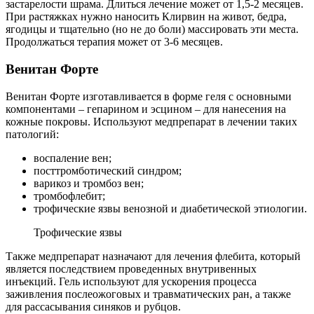
застарелости шрама. Длиться лечение может от 1,5-2 месяцев.
При растяжках нужно наносить Клирвин на живот, бедра,
ягодицы и тщательно (но не до боли) массировать эти места.
Продолжаться терапия может от 3-6 месяцев.
Венитан Форте
Венитан Форте изготавливается в форме геля с основными
компонентами – гепарином и эсцином – для нанесения на
кожные покровы. Используют медпрепарат в лечении таких
патологий:
воспаление вен;
посттромботический синдром;
варикоз и тромбоз вен;
тромбофлебит;
трофические язвы венозной и диабетической этиологии.
Трофические язвы
Также медпрепарат назначают для лечения флебита, который
является последствием проведенных внутривенных
инъекций. Гель используют для ускорения процесса
заживления послеожоговых и травматических ран, а также
для рассасывания синяков и рубцов.