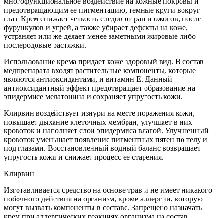
многофункциональное воздействие на кожные покровы и
предотвращающим ее пигментацию, темные круги вокруг
глаз. Крем снижает четкость следов от ран и ожогов, после
фурункулов и угрей, а также убирает дефекты на коже,
устраняет или же делает менее заметными жировые либо
послеродовые растяжки.
Использование крема придает коже здоровый вид. В состав
медпрепарата входят растительные компоненты, которые
являются антиоксидантами, и витамин Е. Данный
антиоксидантный эффект предотвращает образование на
эпидермисе мелатонина и сохраняет упругость кожи.
Клирвин воздействует изнури на месте поражения кожи,
повышает дыхание клеточных мембран, улучшает в них
кровоток и наполняет слои эпидермиса влагой. Улучшенный
кровоток уменьшает появление пигментных пятен по телу и
под глазами. Восстановленный водный баланс возвращает
упругость кожи и снижает процесс ее старения.
Клирвин
Изготавливается средство на основе трав и не имеет никакого
побочного действия на организм, кроме аллергии, которую
могут вызвать компоненты в составе. Запрещено назначать
крем при аллергических реакциях организма на состав