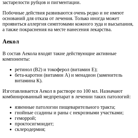
застарелости рубцов и пигментации.
Побочные действия развиваются очень редко и не имеют
оснований для отказа от лечения. Только иногда может
проявиться аллергия симптомами кожного зуда и высыпания,
а также покраснения на месте нанесения лекарства.
Аекол
В состав Аекола входят такие действующие активные
компоненты:
ретинол (В2) и токоферол (витамин Е);
бета-каротин (витамин А) и менадион (заменитель
витамина К).
Изготавливается Аекол в растворе по 100 мл. Назначают
комбинированный медпрепарат в лечении таких патологий:
язвенные патологии пищеварительного тракта;
гнойные ссадины и раны с некрозными участками;
геморрой;
проктосигмоидит;
склеродермия;