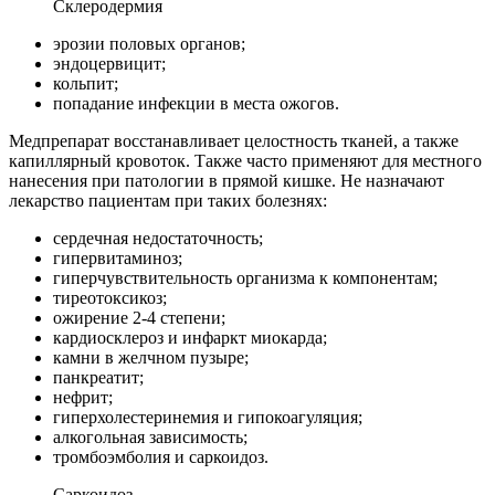
Склеродермия
эрозии половых органов;
эндоцервицит;
кольпит;
попадание инфекции в места ожогов.
Медпрепарат восстанавливает целостность тканей, а также
капиллярный кровоток. Также часто применяют для местного
нанесения при патологии в прямой кишке. Не назначают
лекарство пациентам при таких болезнях:
сердечная недостаточность;
гипервитаминоз;
гиперчувствительность организма к компонентам;
тиреотоксикоз;
ожирение 2-4 степени;
кардиосклероз и инфаркт миокарда;
камни в желчном пузыре;
панкреатит;
нефрит;
гиперхолестеринемия и гипокоагуляция;
алкогольная зависимость;
тромбоэмболия и саркоидоз.
Саркоидоз