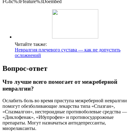
FGhc%3Ffeature%3Doembed
Читайте также:
Невралгия плечевого сустава — как не допустить
осложнений
Вопрос-ответ
Что лучше всего помогает от межреберной
невралгии?
Ослабить боль во время приступа межреберной невралгии
помогут обезболивающие лекарства типа «Спазган»,
«Спазмалгон», нестероидные противоболевые средства ―
«Диклофенак», «Ибупрофен» и противосудорожные
препараты. Могут назначаться антидепрессанты,
миорелаксанты.