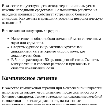
В качестве сопутствующего метода терапии используется
лечение народными средствами. Большинство рецептов из
народной копилки способствует устранению болевого
синдрома. Как лечить в домашних условиях неврологическую
патологию?
Вот несколько популярных средств:
Нанесение на область боли домашней мази со змеиным
ядом или ядом пчел.
Сварить куриное яйцо, мягкими круговыми
движениями катать горячее яйцо по коже, где
локализуется боль.
В 5 ст. л. растворить 50 гр. поваренной соли. Смочить
мягкую ткань в солевом растворе и приложить к
области локализации боли.
Комплексное лечение
В качестве комплексной терапии при межреберной невралгии
используется массаж, его применяют после снятия острого
болевого синдрома. Также возможно использование лечебной
гимнастики — легкие упражнения, назначенные
специалистом, снимают спазм мышц, усиливают кровоток.