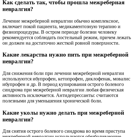
Как сделать так, чтобы прошла межреберная
невралгия?
Лечение межреберной невралгии обычно комплексное,
включает покой пациента, медикаментозную терапию и
физиопроцедуры. В остром периоде болезни человеку
рекомендуется соблюдать постельный режим, причем лежать
он должен на достаточно жесткой ровной поверхности.
Какие лекарства нужно пить при межреберной
невралгии?
Для снижения боли при лечении межреберной невралгии
используются ибупрофен, кетопрофен, диклофенак, мовалис
ибупрофен и др. В период купирования острого болевого
синдрома при межреберной невралгии любая физическая
активность исключается. Антидепрессанты: считаются
полезными для уменьшения хронической боли.
Какие уколы нужно делать при межреберной
невралгии?
Для снятия острого болевого синдрома во время приступа
межреберной невралгии используются обезболивающие