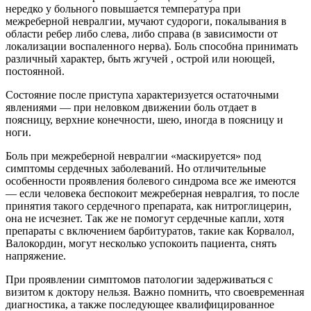
нередко у больного повышается температура при
межреберной невралгии, мучают судороги, покалывания в
области ребер либо слева, либо справа (в зависимости от
локализации воспаленного нерва). Боль способна принимать
различный характер, быть жгучей , острой или ноющей,
постоянной.
Состояние после приступа характеризуется остаточными
явлениями — при неловком движении боль отдает в
поясницу, верхние конечности, шею, иногда в поясницу и
ноги.
Боль при межреберной невралгии «маскируется» под
симптомы сердечных заболеваний. Но отличительные
особенности проявления болевого синдрома все же имеются
— если человека беспокоит межреберная невралгия, то после
принятия такого сердечного препарата, как нитроглицерин,
она не исчезнет. Так же не помогут сердечные капли, хотя
препараты с включением барбитуратов, такие как Корвалол,
Валокордин, могут несколько успокоить пациента, снять
напряжение.
При проявлении симптомов патологии задерживаться с
визитом к доктору нельзя. Важно помнить, что своевременная
диагностика, а также последующее квалифицированное