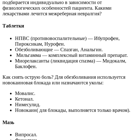
подбирается индивидуально в зависимости от
физиологических особенностей пациента. Какими
лекарствами лечится межреберная невралгия?
Таблетки
НПВС (противовоспалительные) — Ибупрофен,
Пироксикам, Нурофен.
Обезболивающие — Спазган, Анальгин.
Мильгамма — комплексный витаминный препарат.
Миорелаксанты (ликвидация спазма) — Мидокалм,
Баклофен.
Как снять острую боль? Для обезболивания используется
новокаиновая блокада или назначаются уколы:
Мовалис.
Кетонал.
Нимесулид.
Новокаин( для блокады, выполняется только врачом).
Мазь
Випросал.