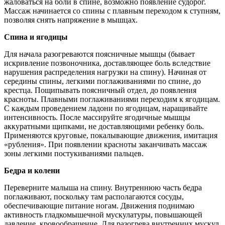
жаловаться на боли в спине, возможно появление судорог.
Массаж начинается со спины с плавным переходом к ступням,
позволяя снять напряжение в мышцах.
Спина и ягодицы
Для начала разогреваются поясничные мышцы (бывает
искривление позвоночника, доставляющее боль вследствие
нарушения распределения нагрузки на спину). Начиная от
середины спины, легкими поглаживаниями по спине, до
крестца. Пощипывать поясничный отдел, до появления
красноты. Плавными поглаживаниями переходим к ягодицам.
С каждым проведением ладони по ягодицам, наращивайте
интенсивность. После массируйте ягодичные мышцы
аккуратными щипками, не доставляющими ребенку боль.
Применяются круговые, покалывающие движения, имитация
«рубления». При появлении красноты заканчивать массаж
зоны легкими постукиваниями пальцев.
Бедра и колени
Переверните малыша на спину. Внутреннюю часть бедра
поглаживают, поскольку там располагаются сосуды,
обеспечивающие питание ногам. Движения поднимаю
активность гладкомышечной мускулатуры, повышающей
давление, кровообращение. Для разогрева внутренних мускул