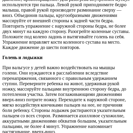
используются три пальца. Левой рукой приподнимите бедро
малыша, правой рукой производите разминание сверху —
вниз. Объединив пальцы, кругообразными движениями
массируйте от внешней стороны к задней части бедра.
Повторить упражнение с наружной стороны бедра, не более
двух минут на каждую сторону. Разогрейте коленные суставы.
Положите под колено ладонь и вытягивайте голень на себя.
Упражнение вправляет кости коленного сустава на место.
Каждое движение до шести повторов.
Голень и лодыжки
При вальгусе у детей важно воздействовать на мышцы
голени. Они нуждаются в расслаблении вследствие
перенапряжения, связанного с правильным удержанием
ступни. Переверните ребенка на живот, удерживая рукой
ножку, массируйте пальцами внутреннюю сторону бедра, до
потепления участка. Затем поглаживающими движениями
вверх-вниз потрите ножку. Переходите к наружной стороне,
мягко воздействуя кончиками пальцев на нее, не причиняя
боли ребенку. Стороны лодыжек растираются указательным
пальцем со всех сторон. Разминается ахилловое сухожилие,
аккуратными движениями обхватив большим, указательным
пальцами, не более 4 минут. Упражнение напоминает
растягивание, вверх-вниз.