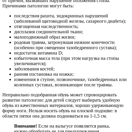
от причин, вызвавших нарушение положения стопы.
Причинами патологии могут быть:
последствия рахита, эндокринных нарушений
(заболеваний щитовидной железы, сахарного диабета);
отягощенная наследственность;
дисплазия соединительной ткани;
малоподвижный образ жизни;
родовая травма, затронувшая нижние конечности
(особенно при смещении тазобедренного сустава);
недостаток витамина D;
избыточная масса тела (при этом нагрузка на стопы
увеличивается);
заболевания костей;
ранняя постановка на ножки;
изменения в ступне, позвоночнике, тазобедренных или
коленных суставах, возникающие после травмы.
Неправильно подобранная обувь может спровоцировать
развитие патологии: для детей следует выбирать удобную
обувь из качественных материалов, хорошо удерживающую
форму ноги. Нельзя носить обувь на плоской подошве: в
области пятки она должна подниматься на 1-1,5 см.
Внимание!
Если на вальгусе появляется ранка,
нужно обработать ее для предупреждения