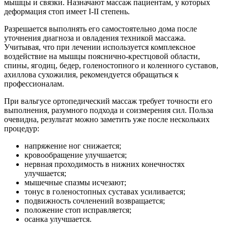
мышцы и связки. Назначают массаж пациентам, у которых
деформация стоп имеет I-II степень.
Разрешается выполнять его самостоятельно дома после
уточнения диагноза и овладения техникой массажа.
Учитывая, что при лечении используется комплексное
воздействие на мышцы пояснично-крестцовой области,
спины, ягодиц, бедер, голеностопного и коленного суставов,
ахиллова сухожилия, рекомендуется обращаться к
профессионалам.
При вальгусе ортопедический массаж требует точности его
выполнения, разумного подхода и соизмерения сил. Польза
очевидна, результат можно заметить уже после нескольких
процедур:
напряжение ног снижается;
кровообращение улучшается;
нервная проходимость в нижних конечностях
улучшается;
мышечные спазмы исчезают;
тонус в голеностопных суставах усиливается;
подвижность сочленений возвращается;
положение стоп исправляется;
осанка улучшается.