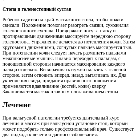
Стопа и голеностопный сустав
Ребенок садится на край массажного стола, чтобы ножки
свисали. Положение помогает разогреть связки, сухожилия
голеностопного сустава. Придержите ногу за пятку и
протирающими движениями массируйте переднюю сторону
голеностопа. Упражнение делается до потепления кожи. Затем
круговыми движениями, согнутых пальцев массируется тыл.
При потеплении кожи следует начать разминать пальцами
межплюсневые мышцы. Плавно переходят к пальцам, с
подошвенной стороны начинается массирование каждого
пальца отдельно. Выворачивать нужно пальчик к тыльной
стороне, затем отводить вперед, назад, вытягивать их. Для
укрепления свода, придания правильного положения
применяются вдавливание (костей, кожи) кверху.
Заканчивается массаж плавным поглаживанием стопы.
Лечение
При вальгусной патологии требуется длительный курс
лечения и массаж при вальгусной установке стоп, который
может подобрать только профессиональный врач. Существует
два подхода к лечению данного заболевания: