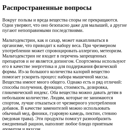
Распространенные вопросы
Вокруг пользы и вреда вещества споры не прекращаются.
Одни уверяют, что оно безопасно даже для малышей, а другие
пугают непоправимыми последствиями.
Мальтодекстрин, как и сахар, может накапливаться в
организме, что приводит к набору веса. При чрезмерном
употреблении может спровоцировать аллергию, метеоризм.
Мальтодекстрин не входит в перечень запрещенных
препаратов и не является допингом. Спортсмены используют
его в качестве энергетика и для поддержания физической
формы. Из-за большого количества калорий вещество
помогает ускорить процесс набора мышечной массы.
Вещества имеют много общего. Однако есть и ряд отличий:
способы получения, функции, стоимость, дозировка,
гликемический индекс. Оба вещества можно давать детям в
небольшом количестве. Людям, которые не занимаются
спортом, лучше отказаться от чрезмерного употребления
добавок. В качестве заменителей можно использовать
обычный мед, финики, гуаровую камедь, пектин, стевию
(медовая трава). Эти продукты помогут разнообразить
ежедневный рацион, наполнят любое блюдо приятным
ароматом и вкусом.