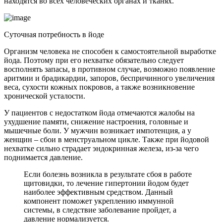
находятся во всех человеческих органах и тканях.
Суточная потребность в йоде
Организм человека не способен к самостоятельной выработке
йода. Поэтому при его нехватке обязательно следует
восполнять запасы, в противном случае, возможно появление
аритмии и брадикардии, запоров, беспричинного увеличения
веса, сухости кожных покровов, а также возникновение
хронической усталости.
У пациентов с недостатком йода отмечаются жалобы на
ухудшение памяти, снижение настроения, головные и
мышечные боли. У мужчин возникает импотенция, а у
женщин – сбои в менструальном цикле. Также при йодовой
нехватке сильно страдает эндокринная железа, из-за чего
поднимается давление.
Если болезнь возникла в результате сбоя в работе
щитовидки, то лечение гипертонии йодом будет
наиболее эффективным средством. Данный
компонент поможет укреплению иммунной
системы, в следствие заболевание пройдет, а
давление нормализуется.