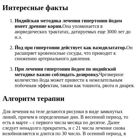
Интересные факты
Индийская методика лечения гипертонии йодом
имеет древние корни.
Она упоминается в
аюрведических трактатах, датируемых еще 3000 лет до
н.э.
Йод при гипертонии действует как вазодилататор.
Он
расширяет кровеносные сосуды, что приводит к
снижению артериального давления.
При лечении гипертонии йодом по индийской
методике важно соблюдать дозировку.
Чрезмерное
количество йода может привести к нежелательным
побочным эффектам, таким как тошнота, рвота и диарея.
Алгоритм терапии
Для лечения на теле делаются рисунки в виде замкнутых
линий, причем в определенные дни. В весенний период, то
есть в марте – с первого числа месяца по десятое. Далее
следует ненадолго прекратить, и с 21 числа лечение снова
возобновляется и длится по 30 число. В осенний период, в