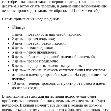
сентябре – начинают также с первого числа, заканчивают
десятым. Потом опять перерыв, и дальнейшее возобновление
лечения происходит таким же образом с 21 по 30 сентября.
Схема применения йода по дням:
1 день – поверхность над левой ладонью;
2 день – правая лодыжка;
3 день – поверх правой ладони;
4 день – левая лодыжка;
5 день – левое предплечье;
6 день – область над правой коленной чашечкой;
7 день – правое предплечье;
8 день – над правым коленным суставом;
9 день – на спине наискось чертится линия пунктиром
от левого плеча до правой ягодицы. На груди линии не
нужны;
10 день – теперь проводится пунктир от правого плеча
до левой ягодицы.
В последние два дня для начертания полос лучше будет
прибегнуть к помощи близких, ведь самим сделать это будет
неудобно.
Важный момент: все линии и кольца не должны
прерываться, поэтому пока наносится йод, рука не отрывается