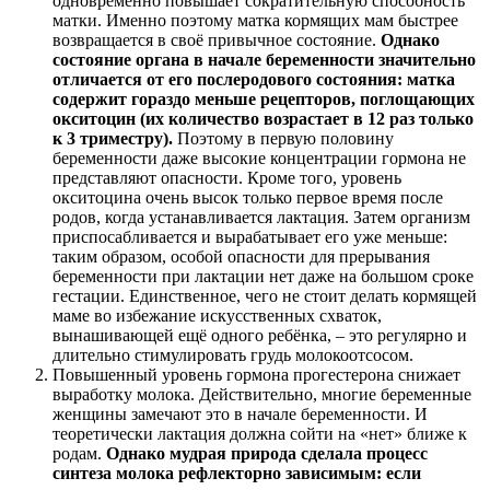
одновременно повышает сократительную способность
матки. Именно поэтому матка кормящих мам быстрее
возвращается в своё привычное состояние.
Однако
состояние органа в начале беременности значительно
отличается от его послеродового состояния: матка
содержит гораздо меньше рецепторов, поглощающих
окситоцин (их количество возрастает в 12 раз только
к 3 триместру).
Поэтому в первую половину
беременности даже высокие концентрации гормона не
представляют опасности. Кроме того, уровень
окситоцина очень высок только первое время после
родов, когда устанавливается лактация. Затем организм
приспосабливается и вырабатывает его уже меньше:
таким образом, особой опасности для прерывания
беременности при лактации нет даже на большом сроке
гестации. Единственное, чего не стоит делать кормящей
маме во избежание искусственных схваток,
вынашивающей ещё одного ребёнка, – это регулярно и
длительно стимулировать грудь молокоотсосом.
Повышенный уровень гормона прогестерона снижает
выработку молока. Действительно, многие беременные
женщины замечают это в начале беременности. И
теоретически лактация должна сойти на «нет» ближе к
родам.
Однако мудрая природа сделала процесс
синтеза молока рефлекторно зависимым: если