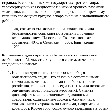
странах.
В современных же государствах третьего мира,
характеризующихся бедностью и низким уровнем развития
медицины, женщины, как и в давние времена, по-прежнему
успешно совмещают грудное вскармливание с вынашиванием
ребёнка.
Так, согласно статистике, в Гватемале половина
беременностей совпадает по времени с грудным
вскармливанием. На острове Ява этот показатель
составляет 40%, в Сенегале — 30%, Бангладеше —
12%.
Кормление грудью при новой беременности имеет свои
особенности. Мамы, столкнувшиеся с этим, отмечают
следующие нюансы:
Излишняя чувствительность сосков, общая
болезненность груди. Это связано с естественными
гормональными изменениями при беременности
(особенно, если женщина всегда испытывала похожие
ощущения перед приходом месячных). Снизить
дискомфорт можно различными домашними
средствами: охлаждением сосков кубиками льда,
смачиванием их травяными настоями, например, из
коры дуба. Кроме того, сосок нужно вкладывать в ротик