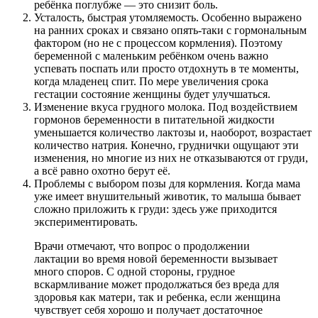
ребёнка поглубже — это снизит боль.
Усталость, быстрая утомляемость. Особенно выражено
на ранних сроках и связано опять-таки с гормональным
фактором (но не с процессом кормления). Поэтому
беременной с маленьким ребёнком очень важно
успевать поспать или просто отдохнуть в те моменты,
когда младенец спит. По мере увеличения срока
гестации состояние женщины будет улучшаться.
Изменение вкуса грудного молока. Под воздействием
гормонов беременности в питательной жидкости
уменьшается количество лактозы и, наоборот, возрастает
количество натрия. Конечно, груднички ощущают эти
изменения, но многие из них не отказываются от груди,
а всё равно охотно берут её.
Проблемы с выбором позы для кормления. Когда мама
уже имеет внушительный животик, то малыша бывает
сложно приложить к груди: здесь уже приходится
экспериментировать.
Врачи отмечают, что вопрос о продолжении
лактации во время новой беременности вызывает
много споров. С одной стороны, грудное
вскармливание может продолжаться без вреда для
здоровья как матери, так и ребенка, если женщина
чувствует себя хорошо и получает достаточное