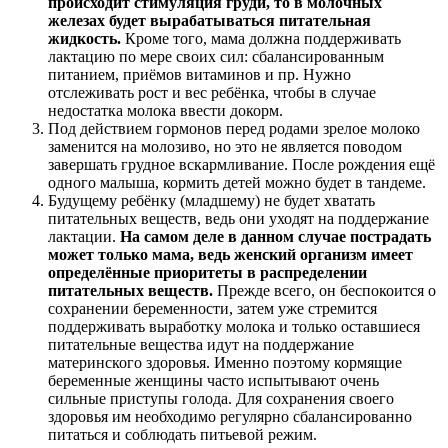
происходит стимуляция груди, то в молочных
железах будет вырабатываться питательная
жидкость.
Кроме того, мама должна поддерживать
лактацию по мере своих сил: сбалансированным
питанием, приёмов витаминов и пр. Нужно
отслеживать рост и вес ребёнка, чтобы в случае
недостатка молока ввести докорм.
Под действием гормонов перед родами зрелое молоко
заменится на молозиво, но это не является поводом
завершать грудное вскармливание. После рождения ещё
одного малыша, кормить детей можно будет в тандеме.
Будущему ребёнку (младшему) не будет хватать
питательных веществ, ведь они уходят на поддержание
лактации.
На самом деле в данном случае пострадать
может только мама, ведь женский организм имеет
определённые приоритеты в распределении
питательных веществ.
Прежде всего, он беспокоится о
сохранении беременности, затем уже стремится
поддерживать выработку молока и только оставшиеся
питательные вещества идут на поддержание
материнского здоровья. Именно поэтому кормящие
беременные женщины часто испытывают очень
сильные приступы голода. Для сохранения своего
здоровья им необходимо регулярно сбалансированно
питаться и соблюдать питьевой режим.