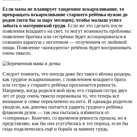
Если мама не планирует тандемное вскармливание, то
прекращать вскармливание старшего ребёнка нужно до
родов (хотя бы за пару месяцев), чтобы малыш успел
забыть о материнской груди.
Если же это сделать после
появления младшего на свет, то могут возникнуть проблемы:
появление братика или сестрёнки будет ассоциироваться в
сознании карапуза с негативом — отлучением от любимой
пищи. Появление «конкурента» ребёнок будет воспринимать
очень тяжело.
Следует помнить, что иногда даже без такого яблока раздора,
как грудное вскармливание, с появлением младшего брата
или сестры у старшего ребёнка просыпается ревность.
Например, когда родился мой муж, его старшая сестра двух
лет от роду очень тяжело переживала то, что теперь всё
внимание в семье переключено на него. И однажды родители
увидели, как девочка пытается ударить грудного ребёнка
флаконом духов — так она пыталась избавиться от
«соперника». Конечно, со временем ревность прошла, но я
представляю, как бы она усугубилась в тот период, если бы
сюда подключилась ещё и борьба за мамину грудь.