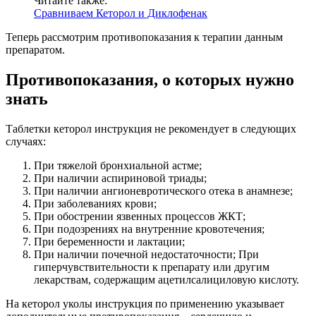
Читайте также:
Сравниваем Кеторол и Диклофенак
Теперь рассмотрим противопоказания к терапии данным
препаратом.
Противопоказания, о которых нужно
знать
Таблетки кеторол инструкция не рекомендует в следующих
случаях:
При тяжелой бронхиальной астме;
При наличии аспириновой триады;
При наличии ангионевротического отека в анамнезе;
При заболеваниях крови;
При обострении язвенных процессов ЖКТ;
При подозрениях на внутренние кровотечения;
При беременности и лактации;
При наличии почечной недостаточности; При
гиперчувствительности к препарату или другим
лекарствам, содержащим ацетилсалициловую кислоту.
На кеторол уколы инструкция по применению указывает