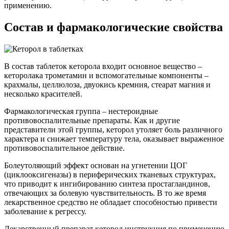
применению.
Состав и фармакологические свойства
В состав таблеток кеторола входит основное вещество –
кеторолака трометамин и вспомогательные компоненты –
крахмалы, целлюлоза, двуокись кремния, стеарат магния и
несколько красителей.
Фармакологическая группа – нестероидные
противовоспалительные препараты. Как и другие
представители этой группы, кеторол утоляет боль различного
характера и снижает температуру тела, оказывает выраженное
противовоспалительное действие.
Болеутоляющий эффект основан на угнетении ЦОГ
(циклооксигеназы) в периферических тканевых структурах,
что приводит к ингибированию синтеза простагландинов,
отвечающих за болевую чувствительность. В то же время
лекарственное средство не обладает способностью привести
заболевание к регрессу.
Лекарственный препарат кеторол инструкция по применению