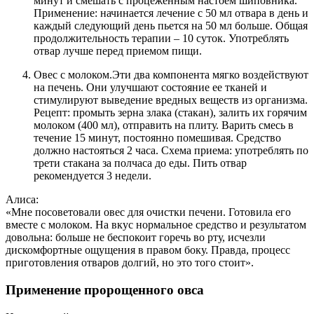
минут и смешать с процеженным настоем шиповника.
Применение: начинается лечение с 50 мл отвара в день и
каждый следующий день пьется на 50 мл больше. Общая
продолжительность терапии – 10 суток. Употреблять
отвар лучше перед приемом пищи.
Овес с молоком.
Эти два компонента мягко воздействуют
на печень. Они улучшают состояние ее тканей и
стимулируют выведение вредных веществ из организма.
Рецепт: промыть зерна злака (стакан), залить их горячим
молоком (400 мл), отправить на плиту. Варить смесь в
течение 15 минут, постоянно помешивая. Средство
должно настояться 2 часа. Схема приема: употреблять по
трети стакана за полчаса до еды. Пить отвар
рекомендуется 3 недели.
Алиса:
«Мне посоветовали овес для очистки печени. Готовила его
вместе с молоком. На вкус нормальное средство и результатом
довольна: больше не беспокоит горечь во рту, исчезли
дискомфортные ощущения в правом боку. Правда, процесс
приготовления отваров долгий, но это того стоит».
Применение пророщенного овса