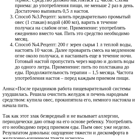
приема: до употребления пищи, не меньше 2 раз в день.
Достаточно выпивать 0,5 л настоя.
Способ №3.
Рецепт: залить предварительно промытый
овес (1 стакан) водой (400 мл), варить в течение
получаса на слабом огне. Применение: употреблять
ежедневно вместо чая. Пить это средство необходимо
месяц.
Способ №4.
Рецепт: 200 г зерен сырья 1 л теплой воды,
настоять 10 часов. Далее проварить смесь на медленном
огне около получаса, и настаивать еще в течение ночи.
Готовый настой пропустить через марлю и долить воды
до одного литра. Применение: пить по полстакана до
еды. Продолжительность терапии – 1,5 месяца. Частота
употребления настоя – перед каждым приемом пищи.
Анна:
«После праздников работа пищеварительной системы
ухудшилась. Решила очистить желудок и печень народным
средством: купила овес, прокипятила его, немного настояла и
начала пить.
Так как этот злак безвредный и не вызывает аллергии,
периодически даю отвар на его основе ребенку. Употреблять
его необходимо перед приемом еды. Пьем овес уже неделю.
Результатом довольна: ощущение тяжести и дискомфорта в
желудочно-кишечном тракте исчезло».