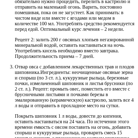
обязательно нужно процедить, перелить в кастрюлю и
отправить на маленький огонь. Варить, постоянно
помешивая, пока он не загустеет. Как принимать: в
чистом виде или вместе с ягодами или медом в
количестве 100 мл. Употреблять средство рекомендуется
перед едой. Оптимальный курс лечения – 2 недели.
Рецепт 2: залить 200 г овсяных хлопьев негазированной
минеральной водой, оставить настаиваться на ночь.
Употреблять кисель необходимо вместо завтрака.
Продолжительность приема – 7 дней.
Отвар овса с добавлением лекарственных трав и плодов
шиповника.
Ингредиенты: неочищенные овсяные зерна
и спорыш (по 3 ст. л.), кукурузные рыльца, березовые
почки, измельченный шиповник и листья брусники (по
2 ст. л.). Рецепт: промыть овес, поместить его вместе с
брусничными листьями и почками березы в
эмалированную (керамическую) кастрюлю, залить все 4
л воды и отправить в прохладное место на сутки.
Покрыть шиповник 1 л воды, довести до кипения,
оставить настаиваться на 24 часа. По истечении этого
времени емкость с овсом поставить на огонь, добавить
спорыш и кукурузные рыльца, проварить смесь 15