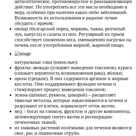
антисептическое, противовирусное и ранозаживляющее
действие. Но употреблять все эти масла необходимо в
меру, особенно при наличии каких-либо заболеваний.
Возможность их использования в рационе лучше
обсудить с врачом;
овощи (болгарский перец, морковь, тыква, репчатый
лук, капуста) и салаты из них. Регулярный их прием
способствует снижению веса, уменьшению нагрузки на
печень после употребления жирной, жареной пищи;
натуральные соки (некислые);
фрукты: авокадо (ускоряет выведение токсинов), курага
(снижает вероятность возникновения рака), яблоки;
орехи (грецкие). В них содержится аргинин и жирные
кислоты. Они поддерживают функции печени и
стимулируют процесс выведения токсинов;
зелень (шпинат, руккола, цикорий) – расщепляет
тяжелые металлы, которые накапливаются в печени и
разрушают ее клетки, нормализует отток желчи;
мед – богат на глюкозу, фруктозу и другие компоненты,
активизирующие синтез желчи и регенерацию
печеночных тканей;
из злаковых растений полезными для печения являются:
овес, рис и пшеничные отруби.