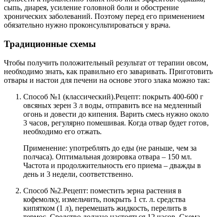
сыпь, диарея, усиление головной боли и обострение
хронических заболеваний. Поэтому перед его применением
обязательно нужно проконсультироваться у врача.
Традиционные схемы
Чтобы получить положительный результат от терапии овсом,
необходимо знать, как правильно его заваривать. Приготовить
отвары и настои для печени на основе этого злака можно так:
Способ №1 (классический).
Рецепт: покрыть 400-600 г
овсяных зерен 3 л воды, отправить все на медленный
огонь и довести до кипения. Варить смесь нужно около
3 часов, регулярно помешивая. Когда отвар будет готов,
необходимо его отжать.
Применение: употреблять до еды (не раньше, чем за
полчаса). Оптимальная дозировка отвара – 150 мл.
Частота и продолжительность его приема – дважды в
день и 3 недели, соответственно.
Способ №2.
Рецепт: поместить зерна растения в
кофемолку, измельчить, покрыть 1 ст. л. средства
кипятком (1 л), перемешать жидкость, перелить в
термос. Средство должно настояться 12 часов. Схема