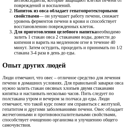
антиоксиданты, которые защищают клетки печени от
повреждений и воспалений.
Напиток из овса обладает гепатопротекторными
свойствами
— он улучшает работу печени, снижает
уровень ферментов печени в крови и способствует
восстановлению поврежденных клеток.
Для приготовления целебного напитка
необходимо
залить 1 стакан овса 2 стаканами воды, довести до
кипения и варить на медленном огне в течение 40
минут. Затем остудить, процедить и принимать по 1/2
стакана 3-4 раза в день до еды.
Опыт других людей
Люди отмечают, что овес – отличное средство для лечения
печени в домашних условиях. Для правильной заварки овса
нужно залить стакан овсяных хлопьев двумя стаканами
кипятка и настаивать несколько часов. Пить следует по
полстакана утром и вечером за полчаса до еды. Люди
отмечают, что такой курс помог им справиться с желтухой,
гепатитом и другими заболеваниями печени. Овес обладает
желчегонными и противовоспалительными свойствами,
способствует очищению организма и улучшению общего
самочувствия.