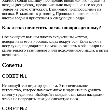
Удаляют сопли малышу, поочередно вводя кончик «груши» в
ноздри (неглубоко), предварительно выдавив из нее воздух.
Теперь не резко отпускают. Вынимают приспособление из
носика. Выжимают в раковину, Прополаскивают теплой
чистой водой и приступают к следующей ноздре.
Как легко почистить носик новорожденному?
Нос очищают ватным плотно скрученным жгутом,
поворачивая его в носовых ходах вокруг оси. Если корки в
носу сухие, предварительно можно закапать в обе ноздри по
капле теплого вазелинового или подсолнечного масла, а затем
почистить нос.
Советы
СОВЕТ №1
Используйте аспиратор для носа. Это специальное
устройство, которое поможет мягко и эффективно удалить
сопли у грудничка. Выбирайте модели с мягкими насадками,
чтобы не повредить нежную слизистую носа.
СОВЕТ №2