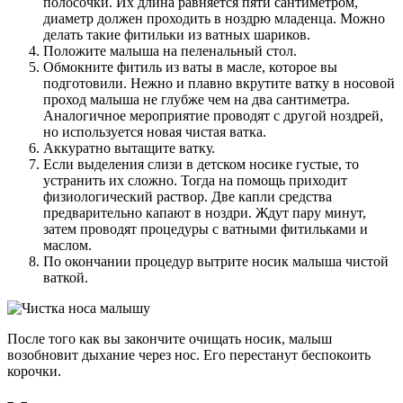
полосочки. Их длина равняется пяти сантиметром,
диаметр должен проходить в ноздрю младенца. Можно
делать такие фитильки из ватных шариков.
Положите малыша на пеленальный стол.
Обмокните фитиль из ваты в масле, которое вы
подготовили. Нежно и плавно вкрутите ватку в носовой
проход малыша не глубже чем на два сантиметра.
Аналогичное мероприятие проводят с другой ноздрей,
но используется новая чистая ватка.
Аккуратно вытащите ватку.
Если выделения слизи в детском носике густые, то
устранить их сложно. Тогда на помощь приходит
физиологический раствор. Две капли средства
предварительно капают в ноздри. Ждут пару минут,
затем проводят процедуры с ватными фитильками и
маслом.
По окончании процедур вытрите носик малыша чистой
ваткой.
После того как вы закончите очищать носик, малыш
возобновит дыхание через нос. Его перестанут беспокоить
корочки.