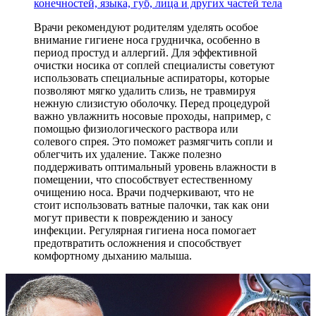
конечностей, языка, губ, лица и других частей тела
Врачи рекомендуют родителям уделять особое
внимание гигиене носа грудничка, особенно в
период простуд и аллергий. Для эффективной
очистки носика от соплей специалисты советуют
использовать специальные аспираторы, которые
позволяют мягко удалить слизь, не травмируя
нежную слизистую оболочку. Перед процедурой
важно увлажнить носовые проходы, например, с
помощью физиологического раствора или
солевого спрея. Это поможет размягчить сопли и
облегчить их удаление. Также полезно
поддерживать оптимальный уровень влажности в
помещении, что способствует естественному
очищению носа. Врачи подчеркивают, что не
стоит использовать ватные палочки, так как они
могут привести к повреждению и заносу
инфекции. Регулярная гигиена носа помогает
предотвратить осложнения и способствует
комфортному дыханию малыша.