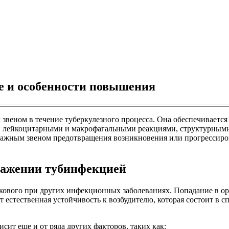
е и особенности повышения
м звеном в течение туберкулезного процесса. Она обеспечивает
и лейкоцитарными и макрофагальными реакциями, структурными
важным звеном предотвращения возникновения или прогрессиров
ражении тубинфекцией
акового при других инфекционных заболеваниях. Попадание в орг
т естественная устойчивость к возбудителю, которая состоит в
сит еще и от ряда других факторов, таких как: