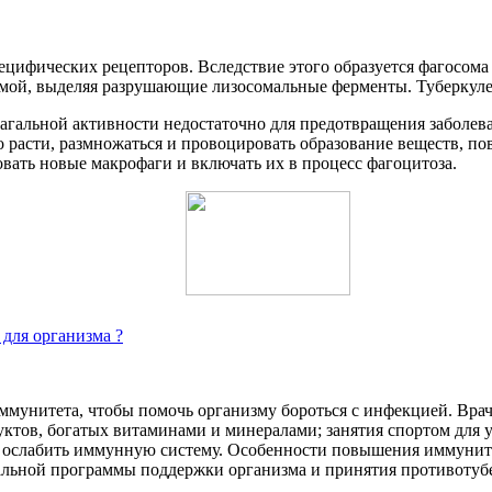
цифических рецепторов. Вследствие этого образуется фагосом
мой, выделяя разрушающие лизосомальные ферменты. Туберкулезн
фагальной активности недостаточно для предотвращения заболев
о расти, размножаться и провоцировать образование веществ, 
овать новые макрофаги и включать их в процесс фагоцитоза.
для организма ?
ммунитета, чтобы помочь организму бороться с инфекцией. Вр
ктов, богатых витаминами и минералами; занятия спортом для 
ут ослабить иммунную систему. Особенности повышения иммуните
уальной программы поддержки организма и принятия противотуб