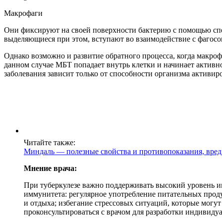
Макрофаги
Они фиксируют на своей поверхности бактерию с помощью спе
выделяющиеся при этом, вступают во взаимодействие с фагосо
Однако возможно и развитие обратного процесса, когда макро
данном случае МБТ попадает внутрь клетки и начинает активн
заболевания зависит только от способности организма активир
Читайте также:
Миндаль — полезные свойства и противопоказания, вред 
Мнение врача:
При туберкулезе важно поддерживать высокий уровень и
иммунитета: регулярное употребление питательных проду
и отдыха; избегание стрессовых ситуаций, которые мог
проконсультироваться с врачом для разработки индивид