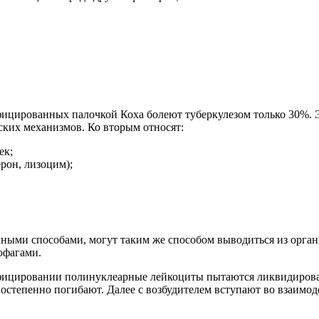
фицированных палочкой Коха болеют туберкулезом только 30%. Э
ких механизмов. Ко вторым относят:
ек;
рон, лизоцим);
ыми способами, могут таким же способом выводиться из органи
офагами.
фицировании полинуклеарные лейкоциты пытаются ликвидировать
постепенно погибают. Далее с возбудителем вступают во взаимод