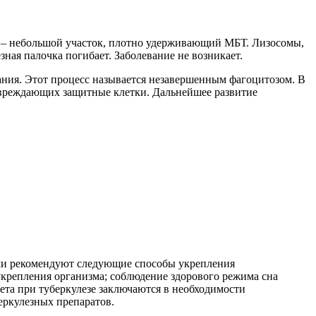
а – небольшой участок, плотно удерживающий МБТ. Лизосомы,
ая палочка погибает. Заболевание не возникает.
ания. Этот процесс называется незавершенным фагоцитозом. В
повреждающих защитные клетки. Дальнейшее развитие
ачи рекомендуют следующие способы укрепления
укрепления организма; соблюдение здорового режима сна
та при туберкулезе заключаются в необходимости
еркулезных препаратов.