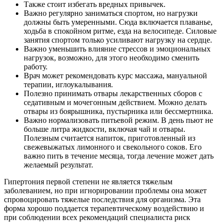
Также стоит избегать вредных привычек.
Важно регулярно заниматься спортом, но нагрузки
должны быть умеренными. Сюда включается плаванье,
ходьба в спокойном ритме, езда на велосипеде. Силовые
занятия спортом только усиливают нагрузку на сердце.
Важно уменьшить влияние стрессов и эмоциональных
нагрузок, возможно, для этого необходимо сменить
работу.
Врач может рекомендовать курс массажа, мануальной
терапии, иглоукалывания.
Полезно принимать отвары лекарственных сборов с
седативным и мочегонным действием. Можно делать
отвары из боярышника, пустырника или бессмертника.
Важно нормализовать питьевой режим. В день пьют не
больше литра жидкости, включая чай и отвары.
Полезным считается напиток, приготовленный из
свежевыжатых лимонного и свекольного соков. Его
важно пить в течение месяца, тогда лечение может дать
желаемый результат.
Гипертония первой степени не является тяжелым
заболеванием, но при игнорировании проблемы она может
спровоцировать тяжелые последствия для организма. Эта
форма хорошо поддается терапевтическому воздействию и
при соблюдении всех рекомендаций специалиста риск