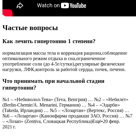
Частые вопросы
Как лечить гипертонию 1 степени?
нормализация массы тела и коррекция рациона,соблюдение
оптимального режим отдыха и сна,ограниченное
употребление соли (до 4-5г/сутки),регулярные физические
нагрузки, ЛФК,контроль за работой сердца, почек, печени.
Что принимать при начальной стадии
гипертонии?
№1 – «Небиволол-Тева» (Teva, Венгрия) … №2 – «Небилет»
(Berlin-Chemie/A. Menarini, Германия) … №4 – «Эдарби»
(Takeda, Ирландия) … №5 – «Лозартан» (Вертекс, Россия) …
№6 – «Лозартан» (Канонфарма продакшн ЗАО, Россия) … №7
– «Лозап» (Zentiva, Словацкая Республика)Ещё•20 февр.
2021 г.