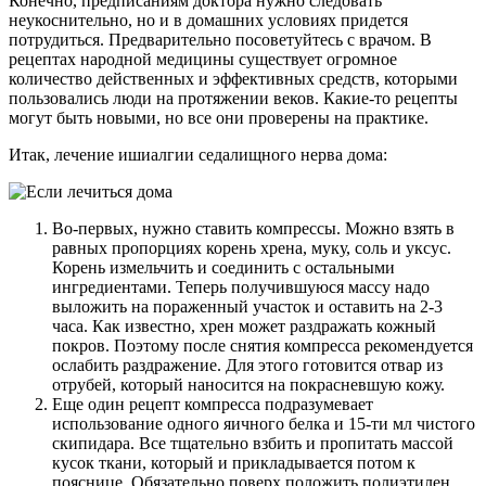
Конечно, предписаниям доктора нужно следовать
неукоснительно, но и в домашних условиях придется
потрудиться. Предварительно посоветуйтесь с врачом. В
рецептах народной медицины существует огромное
количество действенных и эффективных средств, которыми
пользовались люди на протяжении веков. Какие-то рецепты
могут быть новыми, но все они проверены на практике.
Итак, лечение ишиалгии седалищного нерва дома:
Во-первых, нужно ставить компрессы. Можно взять в
равных пропорциях корень хрена, муку, соль и уксус.
Корень измельчить и соединить с остальными
ингредиентами. Теперь получившуюся массу надо
выложить на пораженный участок и оставить на 2-3
часа. Как известно, хрен может раздражать кожный
покров. Поэтому после снятия компресса рекомендуется
ослабить раздражение. Для этого готовится отвар из
отрубей, который наносится на покрасневшую кожу.
Еще один рецепт компресса подразумевает
использование одного яичного белка и 15-ти мл чистого
скипидара. Все тщательно взбить и пропитать массой
кусок ткани, который и прикладывается потом к
пояснице. Обязательно поверх положить полиэтилен