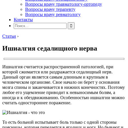
Вопросы врачу травматологу-ортопеду
Вопросы врачу терапевту
Вопросы врачу ревматологу
Контакты
Статьи
›
Ишиалгия седалищного нерва
Ишиалгия считается распространенной патологией, при
которой сжимается или раздражается седалищный нерв.
Данный орган является самым длинным и крупным в
человеческом организме. Свое начало он берет у основания
мозга спины и заканчивается в нижних конечностях. Поэтому
любое его ущемление приводит к невыносимым болям, а
иногда и к обездвиживанию. Особенностью ишиалгии можно
считать одностороннее поражение.
То есть больной испытывает боль только с одной стороны
поясницы, которая передается в ягодицу и ногу. Но бывают и