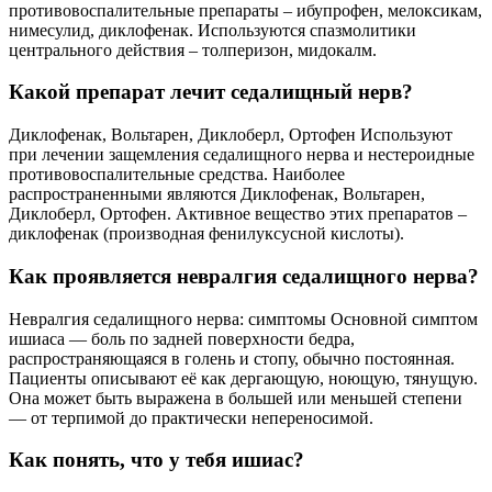
противовоспалительные препараты – ибупрофен, мелоксикам,
нимесулид, диклофенак. Используются спазмолитики
центрального действия – толперизон, мидокалм.
Какой препарат лечит седалищный нерв?
Диклофенак, Вольтарен, Диклоберл, Ортофен Используют
при лечении защемления седалищного нерва и нестероидные
противовоспалительные средства. Наиболее
распространенными являются Диклофенак, Вольтарен,
Диклоберл, Ортофен. Активное вещество этих препаратов –
диклофенак (производная фенилуксусной кислоты).
Как проявляется невралгия седалищного нерва?
Невралгия седалищного нерва: симптомы Основной симптом
ишиаса — боль по задней поверхности бедра,
распространяющаяся в голень и стопу, обычно постоянная.
Пациенты описывают её как дергающую, ноющую, тянущую.
Она может быть выражена в большей или меньшей степени
— от терпимой до практически непереносимой.
Как понять, что у тебя ишиас?