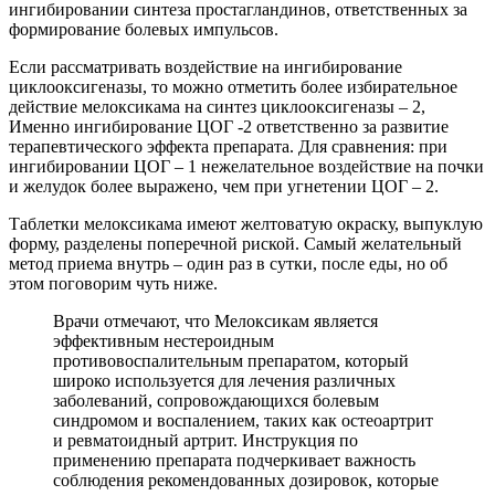
ингибировании синтеза простагландинов, ответственных за
формирование болевых импульсов.
Если рассматривать воздействие на ингибирование
циклооксигеназы, то можно отметить более избирательное
действие мелоксикама на синтез циклооксигеназы – 2,
Именно ингибирование ЦОГ -2 ответственно за развитие
терапевтического эффекта препарата. Для сравнения: при
ингибировании ЦОГ – 1 нежелательное воздействие на почки
и желудок более выражено, чем при угнетении ЦОГ – 2.
Таблетки мелоксикама имеют желтоватую окраску, выпуклую
форму, разделены поперечной риской. Самый желательный
метод приема внутрь – один раз в сутки, после еды, но об
этом поговорим чуть ниже.
Врачи отмечают, что Мелоксикам является
эффективным нестероидным
противовоспалительным препаратом, который
широко используется для лечения различных
заболеваний, сопровождающихся болевым
синдромом и воспалением, таких как остеоартрит
и ревматоидный артрит. Инструкция по
применению препарата подчеркивает важность
соблюдения рекомендованных дозировок, которые