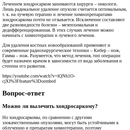
Лечением хондросарком занимаются хирурги – онкологи.
Лишь радикальное удаление опухоли считается оптимальным,
т. к. на лучевую терапию и лечение химиопрепаратами
хондросаркома почти не отзывается. Исключение составляют
две разновидности болезни – мезенхимальная и
дедифференцированная. В этих случаях лечение можно
начинать с химиотерапии и лучевого лечения.
Для удаления костных новообразований применяют и
современные радиохирургические техники – Кибер – нож,
Гамма – нож. Разумеется, что метод лечения, тип операции
будет назначен врачом в зависимости от вида заболевания и
степени его развития.
https://youtube.com/watch?v=iQNh1O-
cjXI%3Ffeature%3Doembed
Вопрос-ответ
Можно ли вылечить хондросаркому?
Но хондросаркомы, по сравнению с другими
злокачественными опухолями, могут быть устойчивыми к
облучению и препаратам химиотерапии, поэтому