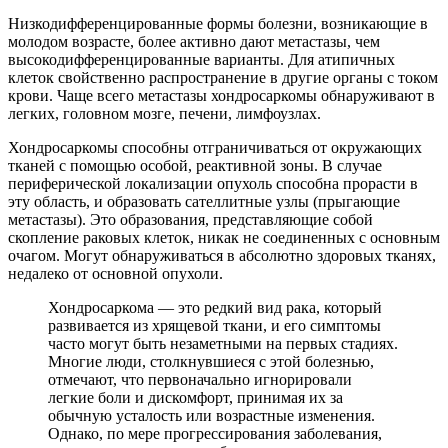
Низкодифференцированные формы болезни, возникающие в
молодом возрасте, более активно дают метастазы, чем
высокодифференцированные варианты. Для атипичных
клеток свойственно распространение в другие органы с током
крови. Чаще всего метастазы хондросаркомы обнаруживают в
легких, головном мозге, печени, лимфоузлах.
Хондросаркомы способны отграничиваться от окружающих
тканей с помощью особой, реактивной зоны. В случае
периферической локализации опухоль способна прорасти в
эту область, и образовать сателлитные узлы (прыгающие
метастазы). Это образования, представляющие собой
скопление раковых клеток, никак не соединенных с основным
очагом. Могут обнаруживаться в абсолютно здоровых тканях,
недалеко от основной опухоли.
Хондросаркома — это редкий вид рака, который
развивается из хрящевой ткани, и его симптомы
часто могут быть незаметными на первых стадиях.
Многие люди, столкнувшиеся с этой болезнью,
отмечают, что первоначально игнорировали
легкие боли и дискомфорт, принимая их за
обычную усталость или возрастные изменения.
Однако, по мере прогрессирования заболевания,