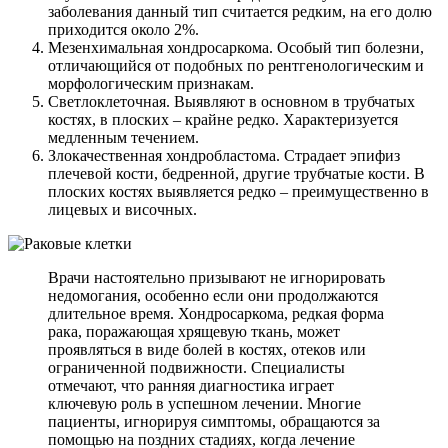
заболевания данный тип считается редким, на его долю
приходится около 2%.
Мезенхимальная хондросаркома. Особый тип болезни,
отличающийся от подобных по рентгенологическим и
морфологическим признакам.
Светлоклеточная. Выявляют в основном в трубчатых
костях, в плоских – крайне редко. Характеризуется
медленным течением.
Злокачественная хондробластома. Страдает эпифиз
плечевой кости, бедренной, другие трубчатые кости. В
плоских костях выявляется редко – преимущественно в
лицевых и височных.
Врачи настоятельно призывают не игнорировать
недомогания, особенно если они продолжаются
длительное время. Хондросаркома, редкая форма
рака, поражающая хрящевую ткань, может
проявляться в виде болей в костях, отеков или
ограниченной подвижности. Специалисты
отмечают, что ранняя диагностика играет
ключевую роль в успешном лечении. Многие
пациенты, игнорируя симптомы, обращаются за
помощью на поздних стадиях, когда лечение