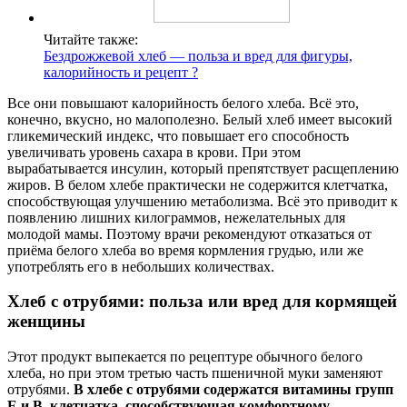
Читайте также:
Бездрожжевой хлеб — польза и вред для фигуры,
калорийность и рецепт ?
Все они повышают калорийность белого хлеба. Всё это,
конечно, вкусно, но малополезно. Белый хлеб имеет высокий
гликемический индекс, что повышает его способность
увеличивать уровень сахара в крови. При этом
вырабатывается инсулин, который препятствует расщеплению
жиров. В белом хлебе практически не содержится клетчатка,
способствующая улучшению метаболизма. Всё это приводит к
появлению лишних килограммов, нежелательных для
молодой мамы. Поэтому врачи рекомендуют отказаться от
приёма белого хлеба во время кормления грудью, или же
употреблять его в небольших количествах.
Хлеб с отрубями: польза или вред для кормящей
женщины
Этот продукт выпекается по рецептуре обычного белого
хлеба, но при этом третью часть пшеничной муки заменяют
отрубями.
В хлебе с отрубями содержатся витамины групп
Е и В, клетчатка, способствующая комфортному