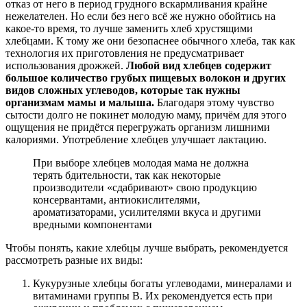
отказ от него в период грудного вскармливания крайне
нежелателен. Но если без него всё же нужно обойтись на
какое-то время, то лучше заменить хлеб хрустящими
хлебцами. К тому же они безопаснее обычного хлеба, так как
технология их приготовления не предусматривает
использования дрожжей.
Любой вид хлебцев содержит
большое количество грубых пищевых волокон и других
видов сложных углеводов, которые так нужны
организмам мамы и малыша.
Благодаря этому чувство
сытости долго не покинет молодую маму, причём для этого
ощущения не придётся перегружать организм лишними
калориями. Употребление хлебцев улучшает лактацию.
При выборе хлебцев молодая мама не должна
терять бдительности, так как некоторые
производители «сдабривают» свою продукцию
консервантами, антиокислителями,
ароматизаторами, усилителями вкуса и другими
вредными компонентами
Чтобы понять, какие хлебцы лучше выбрать, рекомендуется
рассмотреть разные их виды:
Кукурузные хлебцы богаты углеводами, минералами и
витаминами группы В. Их рекомендуется есть при