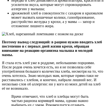
нередко в хлеб добавляются ароматизаторы, красители и
усилители вкуса, которые могут спровоцировать
аллергию у малыша;
дрожжевой хлеб в совокупности с сахаром и крахмалом
может вызвать кишечные колики, газообразование,
расстройство желудка у крохи, а у мамы — запор и
отложение лишнего жира.
Поэтому вывод следующий: в рацион нужно вводить хлеб
постепенно и с первых дней жизни крохи, обращая
внимание на реакцию организма малыша и молодой
мамы.
Я стала есть хлеб уже в роддоме, небольшими порциями.
После родов очень хочется есть, но я не позволяла себе
употребления большого количества хлеба, несмотря на то, что
очень хотелось. Знаю молодых мам, которые прямо-таки не
расставались с хлебом, и конечно, набрали лишний вес. И
несколько слов об аллергии: ни у кого из моих детей на хлеб
её не возникало.
Врачи отмечают, что хлеб и хлебцы могут быть
частью рациона кормящей мамы, однако важно
выбирать их с умом. Рекомендуется отдавать