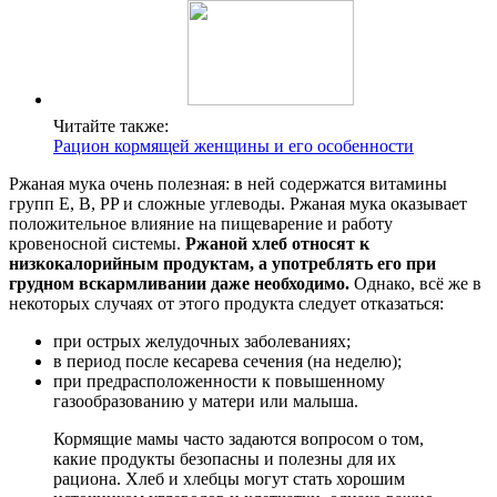
Читайте также:
Рацион кормящей женщины и его особенности
Ржаная мука очень полезная: в ней содержатся витамины
групп E, В, PP и сложные углеводы. Ржаная мука оказывает
положительное влияние на пищеварение и работу
кровеносной системы.
Ржаной хлеб относят к
низкокалорийным продуктам, а употреблять его при
грудном вскармливании даже необходимо.
Однако, всё же в
некоторых случаях от этого продукта следует отказаться:
при острых желудочных заболеваниях;
в период после кесарева сечения (на неделю);
при предрасположенности к повышенному
газообразованию у матери или малыша.
Кормящие мамы часто задаются вопросом о том,
какие продукты безопасны и полезны для их
рациона. Хлеб и хлебцы могут стать хорошим