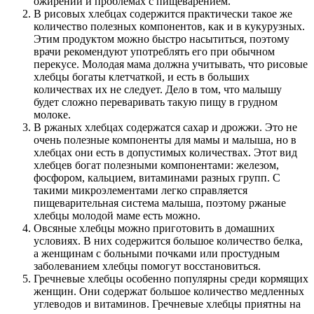
ожирении и проблемах с пищеварением.
В рисовых хлебцах содержится практически такое же
количество полезных компонентов, как и в кукурузных.
Этим продуктом можно быстро насытиться, поэтому
врачи рекомендуют употреблять его при обычном
перекусе. Молодая мама должна учитывать, что рисовые
хлебцы богаты клетчаткой, и есть в больших
количествах их не следует. Дело в том, что малышу
будет сложно переваривать такую пищу в грудном
молоке.
В ржаных хлебцах содержатся сахар и дрожжи. Это не
очень полезные компоненты для мамы и малыша, но в
хлебцах они есть в допустимых количествах. Этот вид
хлебцев богат полезными компонентами: железом,
фосфором, кальцием, витаминами разных групп. С
такими микроэлементами легко справляется
пищеварительная система малыша, поэтому ржаные
хлебцы молодой маме есть можно.
Овсяные хлебцы можно приготовить в домашних
условиях. В них содержится большое количество белка,
а женщинам с больными почками или простудным
заболеванием хлебцы помогут восстановиться.
Гречневые хлебцы особенно популярны среди кормящих
женщин. Они содержат большое количество медленных
углеводов и витаминов. Гречневые хлебцы приятны на