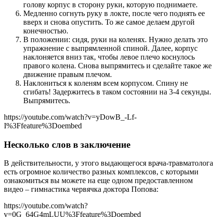
голову корпус в сторону руки, которую поднимаете.
Медленно согнуть руку в локте, после чего поднять ее
вверх и снова опустить. То же самое делаем другой
конечностью.
В положении: сидя, руки на коленях. Нужно делать это
упражнение с выпрямленной спиной. Далее, корпус
наклоняется вниз так, чтобы левое плечо коснулось
правого колена. Снова выпрямитесь и сделайте такое же
движение правым плечом.
Наклониться к коленям всем корпусом. Спину не
сгибать! Задержитесь в таком состоянии на 3-4 секунды.
Выпрямитесь.
https://youtube.com/watch?v=yDowB_-Lf-
I%3Ffeature%3Doembed
Несколько слов в заключение
В действительности, у этого выдающегося врача-травматолога
есть огромное количество разных комплексов, с которыми
ознакомиться вы можете на еще одном предоставленном
видео – гимнастика червячка доктора Попова:
https://youtube.com/watch?
v=0G_64G4mLUU%3Ffeature%3Doembed