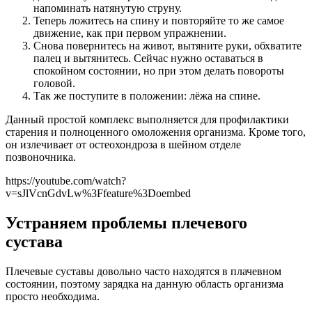
напоминать натянутую струну.
Теперь ложитесь на спину и повторяйте то же самое
движение, как при первом упражнении.
Снова повернитесь на живот, вытяните руки, обхватите
палец и вытянитесь. Сейчас нужно оставаться в
спокойном состоянии, но при этом делать повороты
головой.
Так же поступите в положении: лёжа на спине.
Данный простой комплекс выполняется для профилактики
старения и полноценного омоложения организма. Кроме того,
он излечивает от остеохондроза в шейном отделе
позвоночника.
https://youtube.com/watch?
v=sJlVcnGdvLw%3Ffeature%3Doembed
Устраняем проблемы плечевого
сустава
Плечевые суставы довольно часто находятся в плачевном
состоянии, поэтому зарядка на данную область организма
просто необходима.