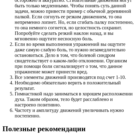
осторожно и аккуратно. Сгибательные движения могут
быть только медленными. Чтобы понять суть данной
задачи, можно привести пример с обычной деревянной
палкой. Если согнуть ее резким движением, то она
непременно лопнет. Но, если сгибать палку постепенно,
то она немного согнется, но целостность сохранит.
Попробуйте сделать резкий наклон назад, и вы
мгновенно ощутите несносную боль.
Если во время выполнения упражнений вы ощутите
даже самую слабую боль, то нужно незамедлительно
остановиться. Дело в том, что болевой синдром
свидетельствует о каком-либо отклонении. Организм
при помощи боли сигнализирует о том, что данное
упражнение может принести вред.
Все элементы движений производятся под счет 1-10.
Необходимо обязательно верить в положительный
результат.
Гимнастикой надо заниматься в хорошем расположении
духа. Таким образом, тело будет расслаблено и
настроено позитивно.
Частоту и амплитуду движений увеличивать нужно
постепенно.
Полезные рекомендации