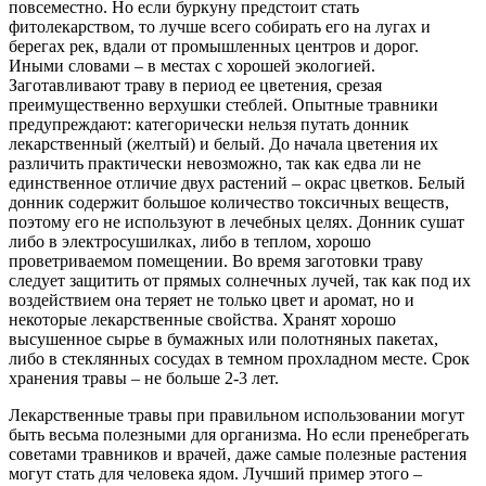
повсеместно. Но если буркуну предстоит стать
фитолекарством, то лучше всего собирать его на лугах и
берегах рек, вдали от промышленных центров и дорог.
Иными словами – в местах с хорошей экологией.
Заготавливают траву в период ее цветения, срезая
преимущественно верхушки стеблей. Опытные травники
предупреждают: категорически нельзя путать донник
лекарственный (желтый) и белый. До начала цветения их
различить практически невозможно, так как едва ли не
единственное отличие двух растений – окрас цветков. Белый
донник содержит большое количество токсичных веществ,
поэтому его не используют в лечебных целях. Донник сушат
либо в электросушилках, либо в теплом, хорошо
проветриваемом помещении. Во время заготовки траву
следует защитить от прямых солнечных лучей, так как под их
воздействием она теряет не только цвет и аромат, но и
некоторые лекарственные свойства. Хранят хорошо
высушенное сырье в бумажных или полотняных пакетах,
либо в стеклянных сосудах в темном прохладном месте. Срок
хранения травы – не больше 2-3 лет.
Лекарственные травы при правильном использовании могут
быть весьма полезными для организма. Но если пренебрегать
советами травников и врачей, даже самые полезные растения
могут стать для человека ядом. Лучший пример этого –