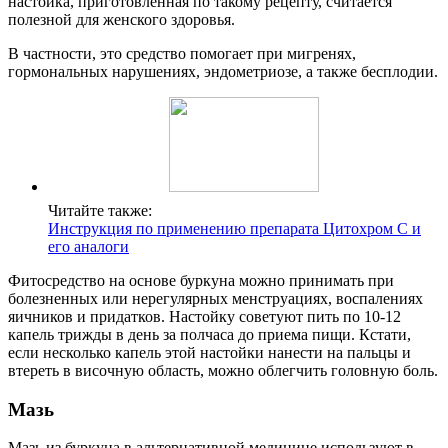
настойка, приготовленная по такому рецепту, считается
полезной для женского здоровья.
В частности, это средство помогает при мигренях,
гормональных нарушениях, эндометриозе, а также бесплодии.
Читайте также:
Инструкция по применению препарата Цитохром С и
его аналоги
Фитосредство на основе буркуна можно принимать при
болезненных или нерегулярных менструациях, воспалениях
яичников и придатков. Настойку советуют пить по 10-12
капель трижды в день за полчаса до приема пищи. Кстати,
если несколько капель этой настойки нанести на пальцы и
втереть в височную область, можно облегчить головную боль.
Мазь
Мазь из буркуна в альтернативной медицине используют в