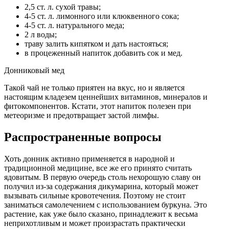
2,5 ст. л. сухой травы;
4-5 ст. л. лимонного или клюквенного сока;
4-5 ст. л. натурального меда;
2 л воды;
траву залить кипятком и дать настояться;
в процеженный напиток добавить сок и мед.
Донниковый мед
Такой чай не только приятен на вкус, но и является
настоящим кладезем ценнейших витаминов, минералов и
фитокомпонентов. Кстати, этот напиток полезен при
метеоризме и предотвращает застой лимфы.
Распространенные вопросы
Хоть донник активно применяется в народной и
традиционной медицине, все же его принято считать
ядовитым. В первую очередь столь нехорошую славу он
получил из-за содержания дикумарина, который может
вызывать сильные кровотечения. Поэтому не стоит
заниматься самолечением с использованием буркуна. Это
растение, как уже было сказано, принадлежит к весьма
неприхотливым и может произрастать практически