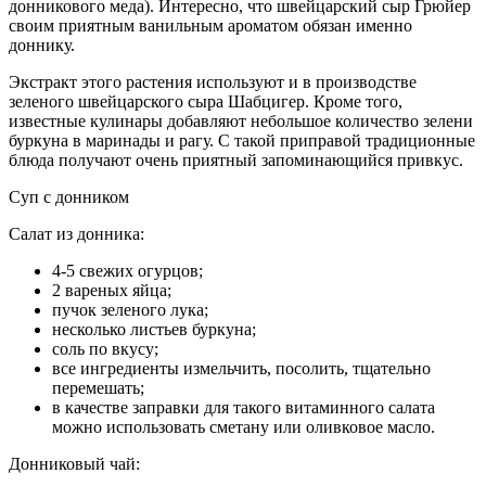
донникового меда). Интересно, что швейцарский сыр Грюйер
своим приятным ванильным ароматом обязан именно
доннику.
Экстракт этого растения используют и в производстве
зеленого швейцарского сыра Шабцигер. Кроме того,
известные кулинары добавляют небольшое количество зелени
буркуна в маринады и рагу. С такой приправой традиционные
блюда получают очень приятный запоминающийся привкус.
Суп с донником
Салат из донника:
4-5 свежих огурцов;
2 вареных яйца;
пучок зеленого лука;
несколько листьев буркуна;
соль по вкусу;
все ингредиенты измельчить, посолить, тщательно
перемешать;
в качестве заправки для такого витаминного салата
можно использовать сметану или оливковое масло.
Донниковый чай: