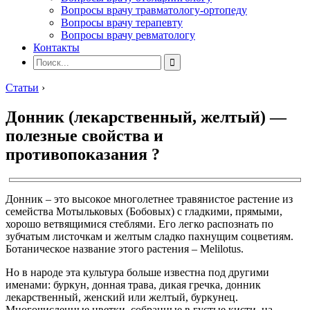
Вопросы врачу травматологу-ортопеду
Вопросы врачу терапевту
Вопросы врачу ревматологу
Контакты
Статьи
›
Донник (лекарственный, желтый) —
полезные свойства и
противопоказания ?
Донник – это высокое многолетнее травянистое растение из
семейства Мотыльковых (Бобовых) с гладкими, прямыми,
хорошо ветвящимися стеблями. Его легко распознать по
зубчатым листочкам и желтым сладко пахнущим соцветиям.
Ботаническое название этого растения – Melilotus.
Но в народе эта культура больше известна под другими
именами: буркун, донная трава, дикая гречка, донник
лекарственный, женский или желтый, буркунец.
Многочисленные цветки, собранные в густые кисти, на