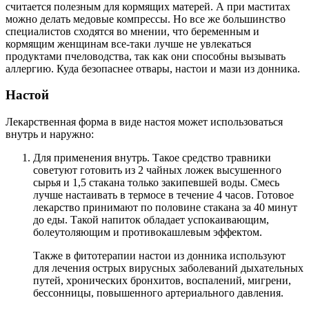
считается полезным для кормящих матерей. А при маститах
можно делать медовые компрессы. Но все же большинство
специалистов сходятся во мнении, что беременным и
кормящим женщинам все-таки лучше не увлекаться
продуктами пчеловодства, так как они способны вызывать
аллергию. Куда безопаснее отвары, настои и мази из донника.
Настой
Лекарственная форма в виде настоя может использоваться
внутрь и наружно:
Для применения внутрь. Такое средство травники
советуют готовить из 2 чайных ложек высушенного
сырья и 1,5 стакана только закипевшей воды. Смесь
лучше настаивать в термосе в течение 4 часов. Готовое
лекарство принимают по половине стакана за 40 минут
до еды. Такой напиток обладает успокаивающим,
болеутоляющим и противокашлевым эффектом.
Также в фитотерапии настои из донника используют
для лечения острых вирусных заболеваний дыхательных
путей, хронических бронхитов, воспалений, мигрени,
бессонницы, повышенного артериального давления.