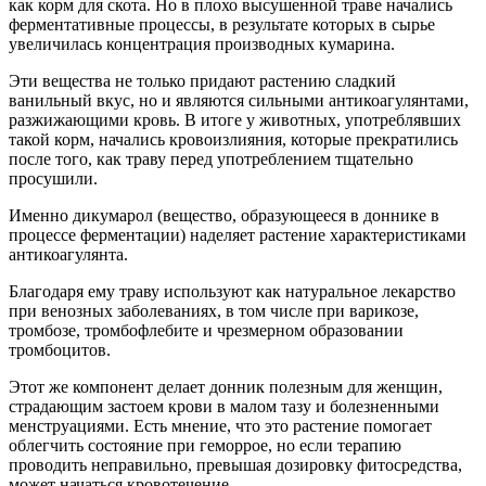
как корм для скота. Но в плохо высушенной траве начались
ферментативные процессы, в результате которых в сырье
увеличилась концентрация производных кумарина.
Эти вещества не только придают растению сладкий
ванильный вкус, но и являются сильными антикоагулянтами,
разжижающими кровь. В итоге у животных, употреблявших
такой корм, начались кровоизлияния, которые прекратились
после того, как траву перед употреблением тщательно
просушили.
Именно дикумарол (вещество, образующееся в доннике в
процессе ферментации) наделяет растение характеристиками
антикоагулянта.
Благодаря ему траву используют как натуральное лекарство
при венозных заболеваниях, в том числе при варикозе,
тромбозе, тромбофлебите и чрезмерном образовании
тромбоцитов.
Этот же компонент делает донник полезным для женщин,
страдающим застоем крови в малом тазу и болезненными
менструациями. Есть мнение, что это растение помогает
облегчить состояние при геморрое, но если терапию
проводить неправильно, превышая дозировку фитосредства,
может начаться кровотечение.