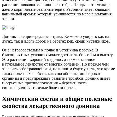
растении появляются в июне-сентябре. Плоды – это мелкие
желто-коричневые овальные зерна. Растение имеет сладкий
ванильный аромат, который усиливается по мере высыхания
зелени.
Донник – непривередливая трава. Ее можно увидеть как на
лугах, так и вдоль дорог, на берегах рек, среди кустарников.
Она нетребовательна к почве и устойчива к засухе. В
благоприятных условиях может достигать более 1 м в высоту.
Это растение – хороший медонос, а также отличное
натуральное лекарство от многих болезней. Но прежде чем
заварить себе травяной чай, нелишним будет узнать, что кроме
таких полезных свойств, как способность тонизировать
организм и предупреждать развитие тромбов, донник имеет
и серьезные противопоказания – беременность,
гипокоагуляция, тяжелые болезни почек.
Химический состав и общие полезные
свойства лекарственного донника
Благодаря специфическому химическому составу буркун