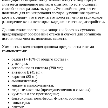
считается природным антикоагулянтом, то есть, обладает
способностью разжижать кровь. Эти свойства делают его
полезным для тонизирования сосудов, улучшения притока
крови к сердцу, что в результате помогает лечить варикозное
расширение вен и некоторые кардиологические расстройства.
Донник также полезен при запорах и болезнях суставов,
предотвращает образование отеков и служит для организма
источником многих полезных веществ.
Химическая композиция донника представлена такими
компонентами:
белки (17-18% от общего состава);
углеводы;
аскорбиновая кислота (390 мг);
витамин Е (45 мг);
каротин (85 мг);
аминокислоты;
микро- и макроэлементы;
жирные кислоты (преимущественно в семенах);
кумарин и его производные;
флавоноиды: кемпферол, фловин, робинин;
гликозиды;
лактон;