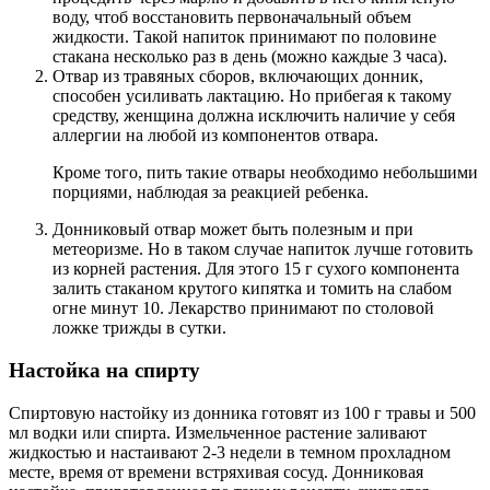
воду, чтоб восстановить первоначальный объем
жидкости. Такой напиток принимают по половине
стакана несколько раз в день (можно каждые 3 часа).
Отвар из травяных сборов, включающих донник,
способен усиливать лактацию. Но прибегая к такому
средству, женщина должна исключить наличие у себя
аллергии на любой из компонентов отвара.
Кроме того, пить такие отвары необходимо небольшими
порциями, наблюдая за реакцией ребенка.
Донниковый отвар может быть полезным и при
метеоризме. Но в таком случае напиток лучше готовить
из корней растения. Для этого 15 г сухого компонента
залить стаканом крутого кипятка и томить на слабом
огне минут 10. Лекарство принимают по столовой
ложке трижды в сутки.
Настойка на спирту
Спиртовую настойку из донника готовят из 100 г травы и 500
мл водки или спирта. Измельченное растение заливают
жидкостью и настаивают 2-3 недели в темном прохладном
месте, время от времени встряхивая сосуд. Донниковая