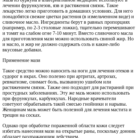
лечении фурункулезов, язв и растяжения связок. Такое
лекарство легко приготовить в домашних условиях. Для него
понадобятся свежие цветки растения (в измельченном виде) и
сливочное масло. Ингредиенты берут в равных пропорциях
(например, по 2-3 столовые ложки), тщательно перемешивают
и томят на слабом огне 7-10 минут. Вместо сливочного масла
для приготовления мази можно использовать свиной жир. Но
и масло, и жир не должно содержать соль и какие-либо
вкусовые добавки.
Применение мази
Такое средство можно наносить на ноги для лечения отеков и
судорог в икрах. Оно полезно при артритах, артрозах,
ревматизме, снимает боль, вызванную ушибом или
растяжением связок. Также оно подходит для растираний при
простудных заболеваниях. Эту же мазь можно использовать
при фурункулах, карбункулах. Народные врачеватели
советуют обрабатывать такой смесью гнойники и нарывы.
Женщинам мазь может быть полезной для лечения мастита и
трещин на сосках.
Однако при обработке пораженной области кожи следует
избегать нанесения мази на открытые раны, поскольку донник
обладает раздражающим действием.