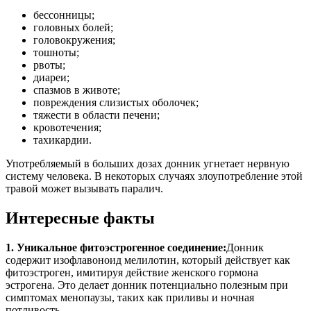
бессонницы;
головных болей;
головокружения;
тошноты;
рвоты;
диареи;
спазмов в животе;
повреждения слизистых оболочек;
тяжести в области печени;
кровотечения;
тахикардии.
Употребляемый в больших дозах донник угнетает нервную
систему человека. В некоторых случаях злоупотребление этой
травой может вызывать паралич.
Интересные факты
1. Уникальное фитоэстрогенное соединение:
Донник
содержит изофлавоноид мелилотин, который действует как
фитоэстроген, имитируя действие женского гормона
эстрогена. Это делает донник потенциально полезным при
симптомах менопаузы, таких как приливы и ночная
потливость.