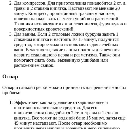
Для компрессов. Для приготовления понадобится 2 ст. л.
травы и 2 стакана кипятка. Настаивают не меньше 20
минут. Компресс, пропитанный травяным настоем,
полезно накладывать на места ушибов и растяжений.
Травники используют их при лечении язв, фурункулов и
поверхностных кровотечений.
Для ванны. Если 2 столовые ложки буркуна залить 1
стаканом кипятка и настоять 10-15 минут, получится
средство, которое можно использовать для лечебных
ванн. В частности, такие ванны полезны для лечения
неврита седалищного нерва и ревматизма. Также они
помогают снять боль, вызванную ушибами или
растяжением связок.
Отвар
Отвар из дикой гречки можно принимать для решения многих
проблем:
Эффективен как натуральное отхаркивающее и
противовоспалительное средство. Для его
приготовления понадобится 2 ст. л. травы и 1 стакан
кипятка. Все томят на водяной бане 15 минут, затем еще
45 минут настаивают. После отвар необходимо
процедить через марлю и добавить в него кипяченую