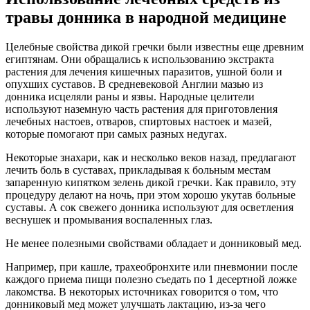
травы донника в народной медицине
Целебные свойства дикой гречки были известны еще древним
египтянам. Они обращались к использованию экстракта
растения для лечения кишечных паразитов, ушной боли и
опухших суставов. В средневековой Англии мазью из
донника исцеляли раны и язвы. Народные целители
используют наземную часть растения для приготовления
лечебных настоев, отваров, спиртовых настоек и мазей,
которые помогают при самых разных недугах.
Некоторые знахари, как и несколько веков назад, предлагают
лечить боль в суставах, прикладывая к больным местам
запаренную кипятком зелень дикой гречки. Как правило, эту
процедуру делают на ночь, при этом хорошо укутав больные
суставы. А сок свежего донника используют для осветления
веснушек и промывания воспаленных глаз.
Не менее полезными свойствами обладает и донниковый мед.
Например, при кашле, трахеобронхите или пневмонии после
каждого приема пищи полезно съедать по 1 десертной ложке
лакомства. В некоторых источниках говорится о том, что
донниковый мед может улучшать лактацию, из-за чего