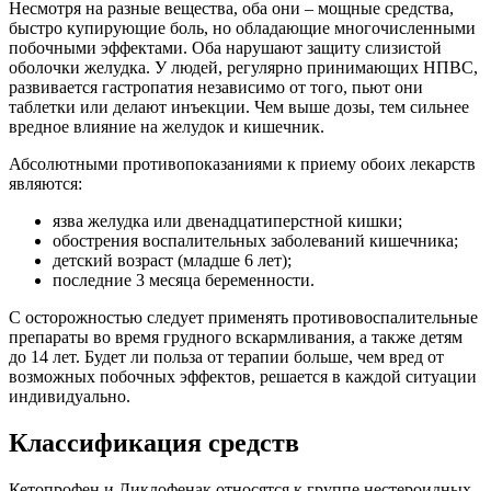
Несмотря на разные вещества, оба они – мощные средства,
быстро купирующие боль, но обладающие многочисленными
побочными эффектами. Оба нарушают защиту слизистой
оболочки желудка. У людей, регулярно принимающих НПВС,
развивается гастропатия независимо от того, пьют они
таблетки или делают инъекции. Чем выше дозы, тем сильнее
вредное влияние на желудок и кишечник.
Абсолютными противопоказаниями к приему обоих лекарств
являются:
язва желудка или двенадцатиперстной кишки;
обострения воспалительных заболеваний кишечника;
детский возраст (младше 6 лет);
последние 3 месяца беременности.
С осторожностью следует применять противовоспалительные
препараты во время грудного вскармливания, а также детям
до 14 лет. Будет ли польза от терапии больше, чем вред от
возможных побочных эффектов, решается в каждой ситуации
индивидуально.
Классификация средств
Кетопрофен и Диклофенак относятся к группе нестероидных