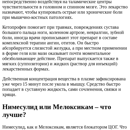
непосредственно воздействуя на таламические центры
чувствительности в головном и спинном мозге. Это лекарство
назначают, чтобы купировать острые или хронические боли
при мышечно-костных патологиях.
Кетопрофен помогает при травмах, повреждениях сустава
большого пальца ноги, коленном артрозе, невралгии, зубной
боли, иногда врачи прописывают этот препарат в составе
комплексной терапии ангин, отитов. Он быстро
абсорбируется слизистой желудка, а при местном применении
в форме геля или мази оказывает почти моментальное
обезболивающее действие. Препарат выпускается также в
мягких (суппозитории) и жидких (раствор для инъекций)
лекарственных формах.
Действенная концентрация вещества в плазме зафиксирована
уже через 15 минут после укола в мышцу. Средство быстро
попадает в суставную жидкость, сами сочленения, связки и
хрящи.
Нимесулид или Мелоксикам – что
лучше?
Нимесулид, как и Мелоксикам, является блокатором ЦОГ. Что