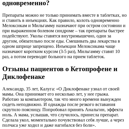
одновременно?
Препараты можно не только принимать вместе в таблетках, но
и ставить в инъекциях. Как правило, колоть одновременно
Мелоксикам и Мильгамму назначают при остром состоянии и
при выраженном болевом синдроме – так препараты быстрее
подействуют. Уколы ставятся внутримышечно, один за
другим, обязательно после еды. Смешивать два лекарства в
одном шприце запрещено. Инъекции Мелоксикама чаще
назначают коротким курсом (3-5 раз), Мильгамму ставят 10
раз, а потом переводят больного на прием таблеток.
Отзывы пациентов о Кетопрофене и
Диклофенаке
Александр, 35 лет, Калуга: «О Диклофенаке узнал от своей
мамы. Она принимает его несколько лет, у нее грыжа.
Работаю за компьютером, так что много времени вынужден
сидеть неподвижно. И однажды после резкого вставания
скрутило поясницу. Попробовал принять Анальгин, эффекта
ноль. А мама, услышав, что случилось, принесла препарат.
Сделала укол, моментально почувствовал себя лучше, а через
полчаса уже ходил и даже нагибался без боли».