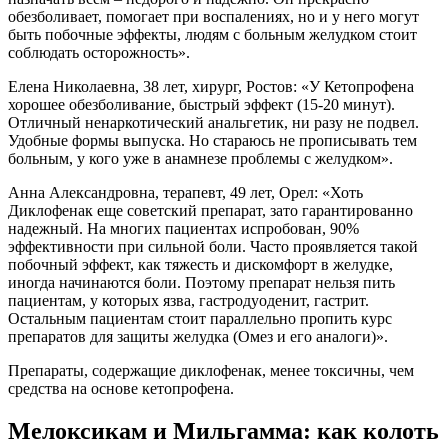
обезболивает, помогает при воспалениях, но и у него могут
быть побочные эффекты, людям с больным желудком стоит
соблюдать осторожность».
Елена Николаевна, 38 лет, хирург, Ростов: «У Кетопрофена
хорошее обезболивание, быстрый эффект (15-20 минут).
Отличный ненаркотический анальгетик, ни разу не подвел.
Удобные формы выпуска. Но стараюсь не прописывать тем
больным, у кого уже в анамнезе проблемы с желудком».
Анна Александровна, терапевт, 49 лет, Орел: «Хоть
Диклофенак еще советский препарат, зато гарантированно
надежный. На многих пациентах испробован, 90%
эффективности при сильной боли. Часто проявляется такой
побочный эффект, как тяжесть и дискомфорт в желудке,
иногда начинаются боли. Поэтому препарат нельзя пить
пациентам, у которых язва, гастродуоденит, гастрит.
Остальным пациентам стоит параллельно пропить курс
препаратов для защиты желудка (Омез и его аналоги)».
Препараты, содержащие диклофенак, менее токсичны, чем
средства на основе кетопрофена.
Мелоксикам и Мильгамма: как колоть