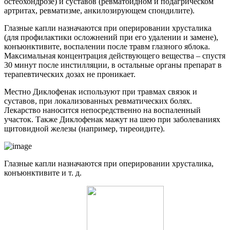
остеохондрозе) и суставов (ревматоидном и подагрическом
артритах, ревматизме, анкилозирующем спондилите).
Глазные капли назначаются при оперировании хрусталика
(для профилактики осложнений при его удалении и замене),
конъюнктивите, воспалении после травм глазного яблока.
Максимальная концентрация действующего вещества – спустя
30 минут после инстилляции, в остальные органы препарат в
терапевтических дозах не проникает.
Местно Диклофенак используют при травмах связок и
суставов, при локализованных ревматических болях.
Лекарство наносится непосредственно на воспаленный
участок. Также Диклофенак мажут на шею при заболеваниях
щитовидной железы (например, тиреоидите).
Глазные капли назначаются при оперировании хрусталика,
конъюнктивите и т. д.