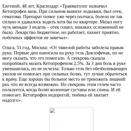
Евгений, 48 лет, Краснодар: «Травматолог назначил
Кетопрофен мазь. При сильном вывихе лодыжки, был отек,
гематома. Препарат помог уже через полчаса, болело не так
сильно и удавалось ходить хотя бы по квартире. Мазал ногу
чуть меньше 3 недель – отек сошел, никаких осложнений не
было. Лекарство бюджетное, но работает, пахнет приятно,
побочных эффектов не замечал».
Ольга, 51 год, Москва: «От тяжелой работы заболела правая
рука. Первые дни наносила на руку гель Диклофенак, но не
могу сказать, что это помогало. А свекровь сказала
попробовать мазать Кетопрофеном 2,5%. За 3 дня боль в руке
уменьшилась, но не исчезла. Только гель без обезболивающих
уколов не помогает при сильных болях, тут лучше обратиться
к врачу. Еще хорошо бы больное место не тревожить лишний
раз, что не всегда возможно. Но свекровь этим гелем часто
пользуется, когда болят коленные суставы или спина. И ей
помогает. Кетопрофен недорогой, тюбика ей хватает
надолго».