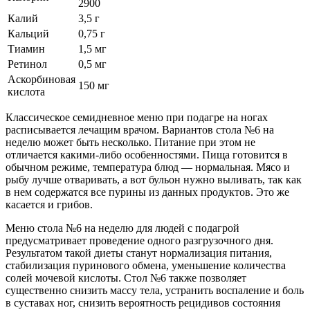
2900
Калий
3,5 г
Кальций
0,75 г
Тиамин
1,5 мг
Ретинол
0,5 мг
Аскорбиновая
150 мг
кислота
Классическое семидневное меню при подагре на ногах
расписывается лечащим врачом. Вариантов стола №6 на
неделю может быть несколько. Питание при этом не
отличается какими-либо особенностями. Пища готовится в
обычном режиме, температура блюд — нормальная. Мясо и
рыбу лучше отваривать, а вот бульон нужно выливать, так как
в нем содержатся все пурины из данных продуктов. Это же
касается и грибов.
Меню стола №6 на неделю для людей с подагрой
предусматривает проведение одного разгрузочного дня.
Результатом такой диеты станут нормализация питания,
стабилизация пуринового обмена, уменьшение количества
солей мочевой кислоты. Стол №6 также позволяет
существенно снизить массу тела, устранить воспаление и боль
в суставах ног, снизить вероятность рецидивов состояния