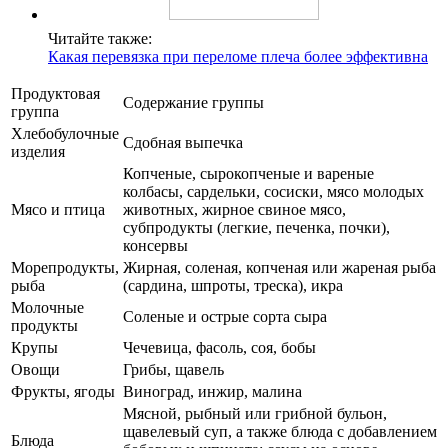
Читайте также:
Какая перевязка при переломе плеча более эффективна
Продуктовая
Содержание группы
группа
Хлебобулочные
Сдобная выпечка
изделия
Копченые, сырокопченые и вареные
колбасы, сардельки, сосиски, мясо молодых
Мясо и птица
животных, жирное свиное мясо,
субпродукты (легкие, печенка, почки),
консервы
Морепродукты,
Жирная, соленая, копченая или жареная рыба
рыба
(сардина, шпроты, треска), икра
Молочные
Соленые и острые сорта сыра
продукты
Крупы
Чечевица, фасоль, соя, бобы
Овощи
Грибы, щавель
Фрукты, ягоды
Виноград, инжир, малина
Мясной, рыбный или грибной бульон,
щавелевый суп, а также блюда с добавлением
Блюда