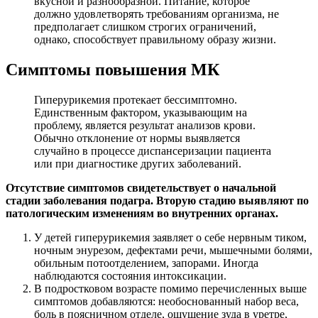
вкусной и разнообразной. Питание, которое
должно удовлетворять требованиям организма, не
предполагает слишком строгих ограничений,
однако, способствует правильному образу жизни.
Симптомы повышения МК
Гиперурикемия протекает бессимптомно.
Единственным фактором, указывающим на
проблему, является результат анализов крови.
Обычно отклонение от нормы выявляется
случайно в процессе диспансеризации пациента
или при диагностике других заболеваний.
Отсутствие симптомов свидетельствует о начальной
стадии заболевания подагра. Вторую стадию выявляют по
патологическим изменениям во внутренних органах.
У детей гиперурикемия заявляет о себе нервным тиком,
ночным энурезом, дефектами речи, мышечными болями,
обильным потоотделением, запорами. Иногда
наблюдаются состояния интоксикации.
В подростковом возрасте помимо перечисленных выше
симптомов добавляются: необоснованный набор веса,
боль в поясничном отделе, ощущение зуда в уретре,