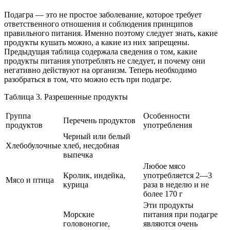
Подагра — это не простое заболевание, которое требует
ответственного отношения и соблюдения принципов
правильного питания. Именно поэтому следует знать, какие
продукты кушать можно, а какие из них запрещены.
Предыдущая таблица содержала сведения о том, какие
продукты питания употреблять не следует, и почему они
негативно действуют на организм. Теперь необходимо
разобраться в том, что можно есть при подагре.
Таблица 3. Разрешенные продукты
Группа
Особенности
Перечень продуктов
продуктов
употребления
Черный или белый
Хлебобулочные
хлеб, несдобная
выпечка
Любое мясо
Кролик, индейка,
употребляется 2—3
Мясо и птица
курица
раза в неделю и не
более 170 г
Эти продукты
Морские
питания при подагре
головоногие,
являются очень