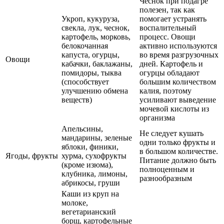
Чеснок при подагре
полезен, так как
Укроп, кукуруза,
помогает устранять
свекла, лук, чеснок,
воспалительный
картофель, морковь,
процесс. Овощи
белокочанная
активно используются
капуста, огурцы,
во время разгрузочных
Овощи
кабачки, баклажаны,
дней. Картофель и
помидоры, тыква
огурцы обладают
(способствует
большим количеством
улучшению обмена
калия, поэтому
веществ)
усиливают выведение
мочевой кислоты из
организма
Апельсины,
Не следует кушать
мандарины, зеленые
одни только фрукты и
яблоки, финики,
в большом количестве.
Ягоды, фрукты
хурма, сухофрукты
Питание должно быть
(кроме изюма),
полноценным и
клубника, лимоны,
разнообразным
абрикосы, груши
Каши из круп на
молоке,
вегетарианский
борщ, картофельные