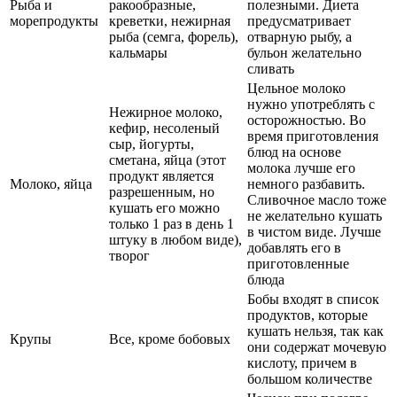
Рыба и
ракообразные,
полезными. Диета
морепродукты
креветки, нежирная
предусматривает
рыба (семга, форель),
отварную рыбу, а
кальмары
бульон желательно
сливать
Цельное молоко
нужно употреблять с
Нежирное молоко,
осторожностью. Во
кефир, несоленый
время приготовления
сыр, йогурты,
блюд на основе
сметана, яйца (этот
молока лучше его
продукт является
Молоко, яйца
немного разбавить.
разрешенным, но
Сливочное масло тоже
кушать его можно
не желательно кушать
только 1 раз в день 1
в чистом виде. Лучше
штуку в любом виде),
добавлять его в
творог
приготовленные
блюда
Бобы входят в список
продуктов, которые
кушать нельзя, так как
Крупы
Все, кроме бобовых
они содержат мочевую
кислоту, причем в
большом количестве