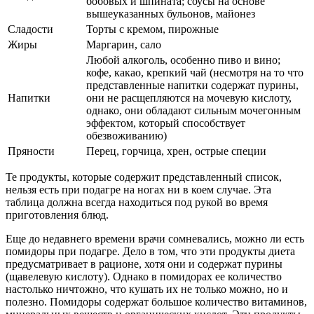
бобовых и шпината; соусы на основе
вышеуказанных бульонов, майонез
Сладости
Торты с кремом, пирожные
Жиры
Маргарин, сало
Любой алкоголь, особенно пиво и вино;
кофе, какао, крепкий чай (несмотря на то что
представленные напитки содержат пурины,
Напитки
они не расщепляются на мочевую кислоту,
однако, они обладают сильным мочегонным
эффектом, который способствует
обезвоживанию)
Пряности
Перец, горчица, хрен, острые специи
Те продукты, которые содержит представленный список,
нельзя есть при подагре на ногах ни в коем случае. Эта
таблица должна всегда находиться под рукой во время
приготовления блюд.
Еще до недавнего времени врачи сомневались, можно ли есть
помидоры при подагре. Дело в том, что эти продукты диета
предусматривает в рационе, хотя они и содержат пурины
(щавелевую кислоту). Однако в помидорах ее количество
настолько ничтожно, что кушать их не только можно, но и
полезно. Помидоры содержат большое количество витаминов,