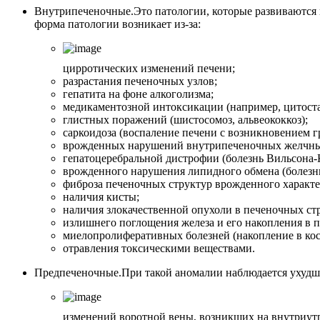
Внутрипеченочные.
Это патологии, которые развиваются
форма патологии возникает из-за:
цирротических изменений печени;
разрастания печеночных узлов;
гепатита на фоне алкоголизма;
медикаментозной интоксикации (например, цитост
глистных поражений (шистосомоз, альвеококкоз);
саркоидоза (воспаление печени с возникновением г
врожденных нарушений внутрипеченочных желчных
гепатоцеребральной дистрофии (болезнь Вильсона-
врожденного нарушения липидного обмена (болезнь
фиброза печеночных структур врожденного характе
наличия кисты;
наличия злокачественной опухоли в печеночных ст
излишнего поглощения железа и его накопления в п
миелопролиферативных болезней (накопление в кос
отравления токсическими веществами.
Предпеченочные.
При такой аномалии наблюдается ухудш
изменений воротной вены, возникших на внутриутр