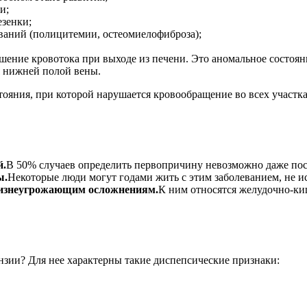
и;
езенки;
еваний (полицитемии, остеомиелофиброза);
дшение кровотока при выходе из печени. Это аномальное состоя
я нижней полой вены.
тояния, при которой нарушается кровообращение во всех участк
й.
В 50% случаев определить первопричину невозможно даже пос
ы.
Некоторые люди могут годами жить с этим заболеванием, не и
жизнеугрожающим осложнениям.
К ним относятся желудочно-ки
нзии? Для нее характерны такие диспепсические признаки: