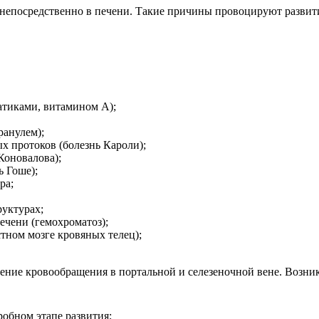
 непосредственно в печени. Такие причины провоцируют развит
атиками, витамином А);
ранулем);
 протоков (болезнь Кароли);
Коновалова);
 Гоше);
ра;
руктурах;
ечени (гемохроматоз);
тном мозге кровяных телец);
ение кровообращения в портальной и селезеночной вене. Возни
обном этапе развития;