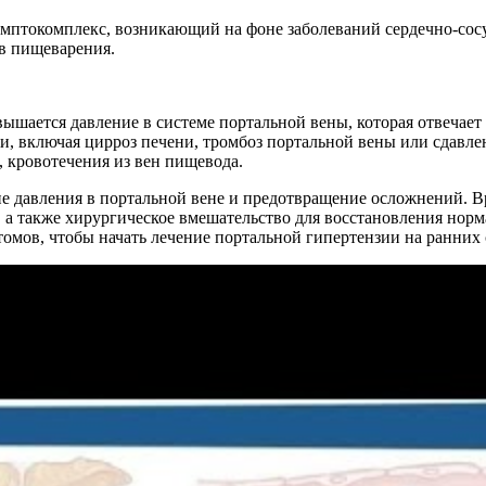
имптокомплекс, возникающий на фоне заболеваний сердечно-сос
в пищеварения.
вышается давление в системе портальной вены, которая отвечае
и, включая цирроз печени, тромбоз портальной вены или сдавл
 кровотечения из вен пищевода.
 давления в портальной вене и предотвращение осложнений. Вр
 а также хирургическое вмешательство для восстановления нор
омов, чтобы начать лечение портальной гипертензии на ранних 