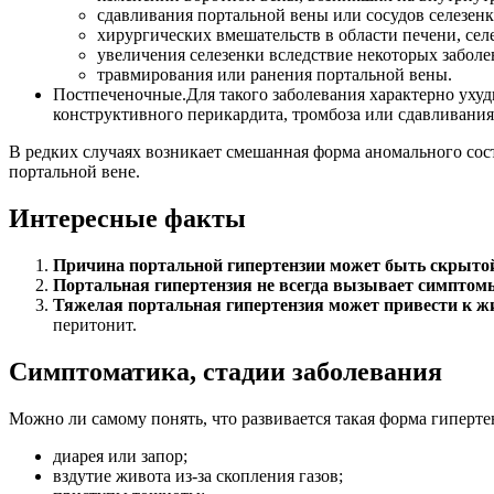
сдавливания портальной вены или сосудов селезенк
хирургических вмешательств в области печени, сел
увеличения селезенки вследствие некоторых забол
травмирования или ранения портальной вены.
Постпеченочные.
Для такого заболевания характерно уху
конструктивного перикардита, тромбоза или сдавливани
В редких случаях возникает смешанная форма аномального сос
портальной вене.
Интересные факты
Причина портальной гипертензии может быть скрыто
Портальная гипертензия не всегда вызывает симптом
Тяжелая портальная гипертензия может привести к 
перитонит.
Симптоматика, стадии заболевания
Можно ли самому понять, что развивается такая форма гиперте
диарея или запор;
вздутие живота из-за скопления газов;