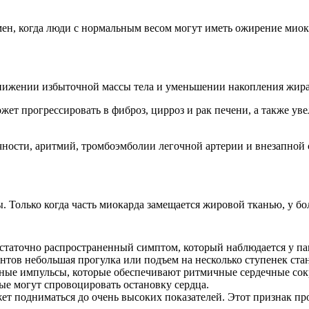
ен, когда люди с нормальным весом могут иметь ожирение миок
нижении избыточной массы тела и уменьшении накопления жира 
т прогрессировать в фиброз, цирроз и рак печени, а также уве
ности, аритмий, тромбоэмболии легочной артерии и внезапной 
. Только когда часть миокарда замещается жировой тканью, у 
статочно распространенный симптом, который наблюдается у п
ентов небольшая прогулка или подъем на несколько ступенек ст
ые импульсы, которые обеспечивают ритмичные сердечные сокра
ые могут спровоцировать остановку сердца.
ет подниматься до очень высоких показателей. Этот признак проя