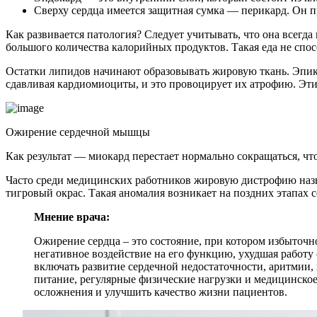
Сверху сердца имеется защитная сумка — перикард. Он п
Как развивается патология? Следует учитывать, что она всегд
большого количества калорийных продуктов. Такая еда не спос
Остатки липидов начинают образовывать жировую ткань. Эпика
сдавливая кардиомиоциты, и это провоцирует их атрофию. Эти
Ожирение сердечной мышцы
Как результат — миокард перестает нормально сокращаться, чт
Часто среди медицинских работников жировую дистрофию назыв
тигровый окрас. Такая аномалия возникает на поздних этапах 
Мнение врача:
Ожирение сердца – это состояние, при котором избыточн
негативное воздействие на его функцию, ухудшая работ
включать развитие сердечной недостаточности, аритмии, 
питание, регулярные физические нагрузки и медицинско
осложнения и улучшить качество жизни пациентов.