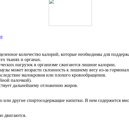
це
деленное количество калорий, которые необходимы для поддержа
ех тканях и органах.
ческих нагрузок в организме сжигаются лишние калории.
узы может возрасти склонность к лишнему весу из-за гормонал
 вследствие малокровия или плохого кровообращения.
йной палочкой).
бствует дальнейшему отложению жиров.
но или другие спиртосодержащие напитки. В нем содержится мно
ло двигаются.