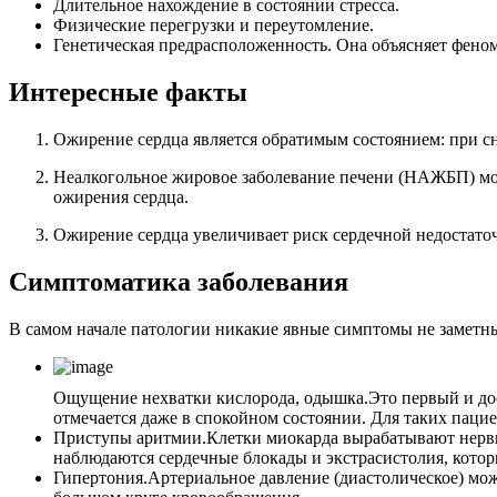
Длительное нахождение в состоянии стресса.
Физические перегрузки и переутомление.
Генетическая предрасположенность. Она объясняет феном
Интересные факты
Ожирение сердца является обратимым состоянием: при с
Неалкогольное жировое заболевание печени (НАЖБП) може
ожирения сердца.
Ожирение сердца увеличивает риск сердечной недостаточ
Симптоматика заболевания
В самом начале патологии никакие явные симптомы не заметны
Ощущение нехватки кислорода, одышка.
Это первый и до
отмечается даже в спокойном состоянии. Для таких паци
Приступы аритмии.
Клетки миокарда вырабатывают нервн
наблюдаются сердечные блокады и экстрасистолия, котор
Гипертония.
Артериальное давление (диастолическое) мож