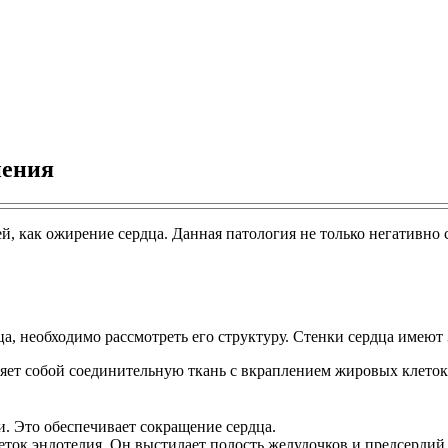
нения
й, как ожирение сердца. Данная патология не только негативно 
ца, необходимо рассмотреть его структуру. Стенки сердца имеют 
ет собой соединительную ткань с вкраплением жировых клеток
. Это обеспечивает сокращение сердца.
еток эндотелия. Он выстилает полость желудочков и предсердий