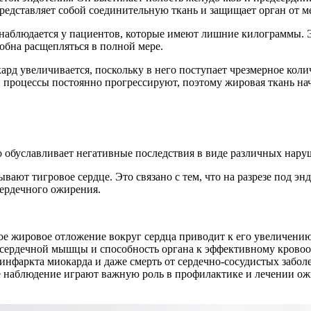
редставляет собой соединительную ткань и защищает орган от 
а наблюдается у пациентов, которые имеют лишние килограммы. 
обна расщепляться в полной мере.
рд увеличивается, поскольку в него поступает чрезмерное кол
 процессы постоянно прогрессируют, поэтому жировая ткань нач
о обуславливает негативные последствия в виде различных нару
ают тигровое сердце. Это связано с тем, что на разрезе под э
сердечного ожирения.
ое жировое отложение вокруг сердца приводит к его увеличени
у сердечной мышцы и способность органа к эффективному кров
инфаркта миокарда и даже смерть от сердечно-сосудистых заболе
е наблюдение играют важную роль в профилактике и лечении ожи