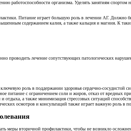
нию работоспособности организма. Уделять занятиям спортом ну
илактики. Питание играет большую роль в лечении АГ. Должно б
шенным содержанием калия, а также кальция и магния. К таким
нно проводить лечение сопутствующих патологических нарушен
ключевую роль в поддержании здоровья сердечно-сосудистой си
е питание с ограничением соли и жиров, отказ от вредных прив
ы и отдыха, а также минимизация стрессовых ситуаций способс
ческих осмотров и консультаций также играет важную роль в по
болевания
ть меры вторичной профилактики, чтобы не возникло осложнен