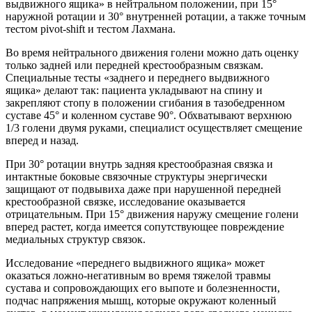
выдвижного ящика» в нейтральном положении, при 15°
наружной ротации и 30° внутренней ротации, а также точным
тестом pivot-shift и тестом Лахмана.
Во время нейтрального движения голени можно дать оценку
только задней или передней крестообразным связкам.
Специальные тесты «заднего и переднего выдвижного
ящика» делают так: пациента укладывают на спину и
закрепляют стопу в положении сгибания в тазобедренном
суставе 45° и коленном суставе 90°. Обхватывают верхнюю
1/3 голени двумя руками, специалист осуществляет смещение
вперед и назад.
При 30° ротации внутрь задняя крестообразная связка и
интактные боковые связочные структуры энергически
защищают от подвывиха даже при нарушенной передней
крестообразной связке, исследование оказывается
отрицательным. При 15° движения наружу смещение голени
вперед растет, когда имеется сопутствующее повреждение
медиальных структур связок.
Исследование «переднего выдвижного ящика» может
оказаться ложно-негативным во время тяжелой травмы
сустава и сопровождающих его выпоте и болезненности,
подчас напряжения мышц, которые окружают коленный