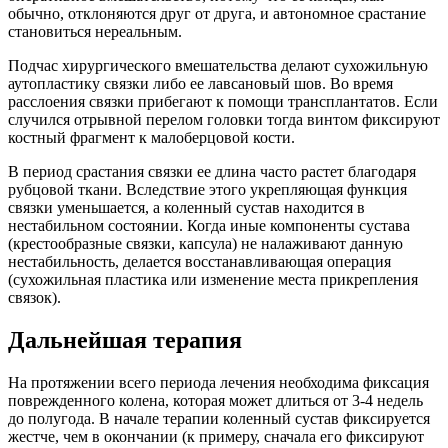
обычно, отклоняются друг от друга, и автономное срастание
становиться нереальным.
Подчас хирургического вмешательства делают сухожильную
аутопластику связки либо ее лавсановый шов. Во время
расслоения связки прибегают к помощи трансплантатов. Если
случился отрывной перелом головки тогда винтом фиксируют
костный фрагмент к малоберцовой кости.
В период срастания связки ее длина часто растет благодаря
рубцовой ткани. Вследствие этого укрепляющая функция
связки уменьшается, а коленный сустав находится в
нестабильном состоянии. Когда иные компоненты сустава
(крестообразные связки, капсула) не налаживают данную
нестабильность, делается восстанавливающая операция
(сухожильная пластика или изменение места прикрепления
связок).
Дальнейшая терапия
На протяжении всего периода лечения необходима фиксация
поврежденного колена, которая может длиться от 3-4 недель
до полугода. В начале терапии коленный сустав фиксируется
жестче, чем в окончании (к примеру, сначала его фиксируют