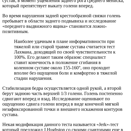
сустав, в момент ущемления заднего рога среднего мениска,
который препятствует выкату голени вперед.
Во время нарушения задней крестообразной связки голень
пребывает в области заднего подвывиха и исследование
«переднего выдвижного ящика» становится ложно-
позитивным.
Наиболее удачным в плане информативности при
тяжелой или старой травме сустава считается тест
Лахмана, доходящий по своей чувствительности к
100%. Его делают таким образом: специалист
ставит конечность в положение сгибания в
коленном суставе около 155-160°, оно проходит
вполне без ощущения боли и комфортно в тяжелой
стадии нарушения.
Стабилизация бедра осуществляется одной рукой, а второй
берут заднюю часть верхней 1/3 голени. Голень постепенно
сдвигают вперед и взад. Исследование оценивают по
ощущению сдвига голени вперед в виде конечной мягкой
незафиксированной точки и внешнего искажения контуров
сустава.
Некая модификация данного теста называется «Jerk»-тест
который предложил J.Hughston со своими соавторами еще в