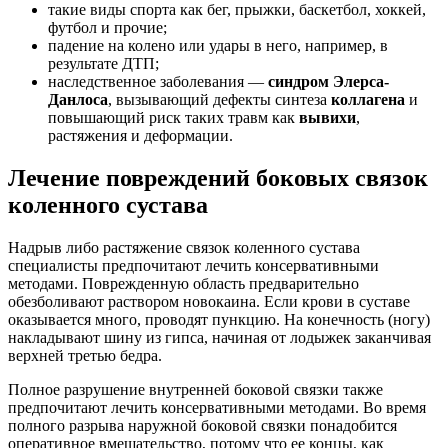
такие виды спорта как бег, прыжки, баскетбол, хоккей,
футбол и прочие;
падение на колено или удары в него, например, в
результате ДТП;
наследственное заболевания —
синдром Элерса-
Данлоса
, вызывающий дефекты синтеза
коллагена
и
повышающий риск таких травм как
вывихи
,
растяжения и деформации.
Лечение повреждений боковых связок
коленного сустава
Надрыв либо растяжение связок коленного сустава
специалисты предпочитают лечить консервативными
методами. Поврежденную область предварительно
обезболивают раствором новокаина. Если крови в суставе
оказывается много, проводят пункцию. На конечность (ногу)
накладывают шину из гипса, начиная от лодыжек заканчивая
верхней третью бедра.
Полное разрушение внутренней боковой связки также
предпочитают лечить консервативными методами. Во время
полного разрыва наружной боковой связки понадобится
оперативное вмешательство, потому что ее концы, как