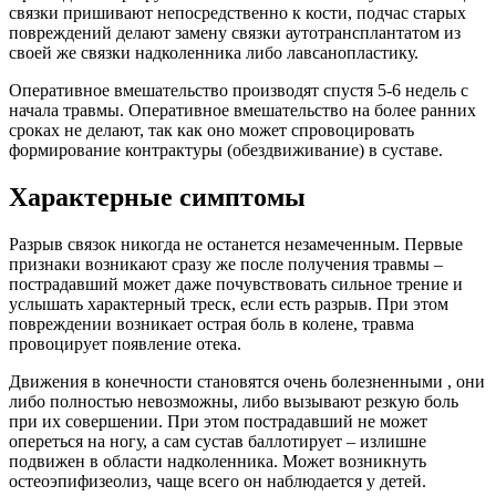
связки пришивают непосредственно к кости, подчас старых
повреждений делают замену связки аутотрансплантатом из
своей же связки надколенника либо лавсанопластику.
Оперативное вмешательство производят спустя 5-6 недель с
начала травмы. Оперативное вмешательство на более ранних
сроках не делают, так как оно может спровоцировать
формирование контрактуры (обездвиживание) в суставе.
Характерные симптомы
Разрыв связок никогда не останется незамеченным. Первые
признаки возникают сразу же после получения травмы –
пострадавший может даже почувствовать сильное трение и
услышать характерный треск, если есть разрыв. При этом
повреждении возникает острая боль в колене, травма
провоцирует появление отека.
Движения в конечности становятся очень болезненными , они
либо полностью невозможны, либо вызывают резкую боль
при их совершении. При этом пострадавший не может
опереться на ногу, а сам сустав баллотирует – излишне
подвижен в области надколенника. Может возникнуть
остеоэпифизеолиз, чаще всего он наблюдается у детей.