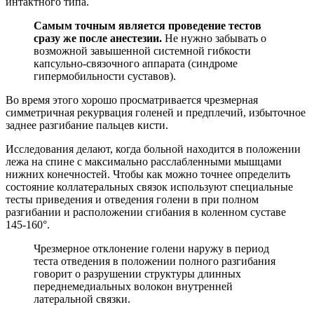
интактного типа.
Самым точным является проведение тестов
сразу же после анестезии.
Не нужно забывать о
возможной завышенной системной гибкости
капсульно-связочного аппарата (синдроме
гипермобильности суставов).
Во время этого хорошо просматривается чрезмерная
симметричная рекурвация голеней и предплечий, избыточное
заднее разгибание пальцев кисти.
Исследования делают, когда больной находится в положении
лежа на спине с максимально расслабленными мышцами
нижних конечностей. Чтобы как можно точнее определить
состояние коллатеральных связок используют специальные
тесты приведения и отведения голени в при полном
разгибании и расположении сгибания в коленном суставе
145-160°.
Чрезмерное отклонение голени наружу в период
теста отведения в положении полного разгибания
говорит о разрушении структуры длинных
переднемедиальных волокон внутренней
латеральной связки.