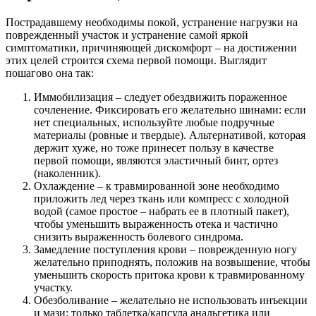
Пострадавшему необходимы покой, устранение нагрузки на
поврежденный участок и устранение самой яркой
симптоматики, причиняющей дискомфорт – на достижении
этих целей строится схема первой помощи. Выглядит
пошагово она так:
Иммобилизация – следует обездвижить пораженное
сочленение. Фиксировать его желательно шинами: если
нет специальных, используйте любые подручные
материалы (ровные и твердые). Альтернативой, которая
держит хуже, но тоже принесет пользу в качестве
первой помощи, являются эластичный бинт, ортез
(наколенник).
Охлаждение – к травмированной зоне необходимо
приложить лед через ткань или компресс с холодной
водой (самое простое – набрать ее в плотный пакет),
чтобы уменьшить выраженность отека и частично
снизить выраженность болевого синдрома.
Замедление поступления крови – поврежденную ногу
желательно приподнять, положив на возвышение, чтобы
уменьшить скорость притока крови к травмированному
участку.
Обезболивание – желательно не использовать инъекции
и мази: только таблетка/капсула анальгетика или