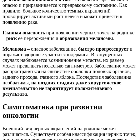
опасно и приравнивается к предраковому состоянию. Как
правило, большое количество темных вкраплений
провоцирует активный рост невуса и может привести к
появлению рака.
Главная опасность
при появлении черных точек на родинке
–
риск
ее перерождения и
образования
меланомы
.
Меланома
– опасное заболевание,
быстро прогрессирует
и
поражает здоровые участки эпидермиса. В запущенных
случаях наблюдается возникновение метастаз, их размер
может превышать несколько сантиметров. Заболевание может
распространяться на слизистые оболочки половых органов,
заднего прохода, глазного яблока. Последствия заболевания
необратимы,
на поздних стадиях даже хирургическое
вмешательство не гарантирует положительного
результата
.
Симптоматика при развитии
онкологии
Внешний вид черных вкраплений на родинке может
различаться. Существует особая классификация черных точек,
при наличии определенных симптомов можно говорить о