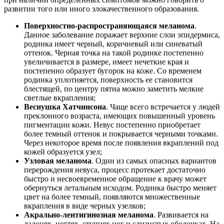
развитии того или иного злокачественного образования.
Поверхностно-распространяющаяся меланома
.
Данное заболевание поражает верхние слои эпидермиса,
родинка имеет черный, коричневый или синеватый
оттенок. Черная точка на такой родинке постепенно
увеличивается в размере, имеет нечеткие края и
постепенно образует бугорок на коже. Со временем
родинка уплотняется, поверхность ее становится
блестящей, по центру пятна можно заметить мелкие
светлые вкрапления;
Веснушка Хатчинсона
. Чаще всего встречается у людей
преклонного возраста, имеющих повышенный уровень
пигментации кожи. Невус постепенно приобретает
более темный оттенок и покрывается черными точками.
Через некоторое время после появления вкраплений под
кожей образуется узел;
Узловая меланома
. Один из самых опасных вариантов
перерождения невуса, процесс протекает достаточно
быстро и несвоевременное обращение к врачу может
обернуться летальным исходом. Родинка быстро меняет
цвет на более темный, появляются множественные
вкрапления в виде черных узелков;
Акрально-лентигинозная меланома
. Развивается на
ладонях, ногтях, ступнях ног и слизистых оболочках. На