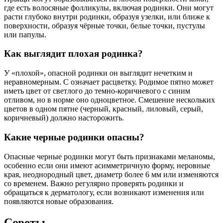
где есть волосяные фолликулы, включая родинки. Они могут
расти глубоко внутри родинки, образуя узелки, или ближе к
поверхности, образуя чёрные точки, белые точки, пустулы
или папулы.
Как выглядит плохая родинка?
У «плохой», опасной родинки он выглядит нечетким и
неравномерным. C означает расцветку. Родимое пятно может
иметь цвет от светлого до темно-коричневого с синим
отливом, но в норме оно одноцветное. Смешение нескольких
цветов в одном пятне (черный, красный, лиловый, серый,
коричневый) должно насторожить.
Какие черные родинки опасны?
Опасные черные родинки могут быть признаками меланомы,
особенно если они имеют асимметричную форму, неровные
края, неоднородный цвет, диаметр более 6 мм или изменяются
со временем. Важно регулярно проверять родинки и
обращаться к дерматологу, если возникают изменения или
появляются новые образования.
Советы