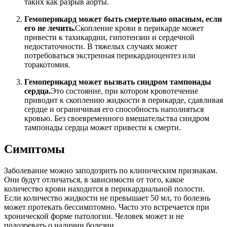
таких как разрыв аорты.
Гемоперикард может быть смертельно опасным, если
его не лечить.
Скопление крови в перикарде может
привести к тахикардии, гипотензии и сердечной
недостаточности. В тяжелых случаях может
потребоваться экстренная перикардиоцентез или
торакотомия.
Гемоперикард может вызвать синдром тампонады
сердца.
Это состояние, при котором кровотечение
приводит к скоплению жидкости в перикарде, сдавливая
сердце и ограничивая его способность наполняться
кровью. Без своевременного вмешательства синдром
тампонады сердца может привести к смерти.
Симптомы
Заболевание можно заподозрить по клиническим признакам.
Они будут отличаться, в зависимости от того, какое
количество крови находится в перикардиальной полости.
Если количество жидкости не превышает 50 мл, то болезнь
может протекать бессимптомно. Часто это встречается при
хронической форме патологии. Человек может и не
подозревать о наличии болезни.