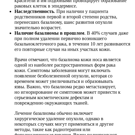
красители и им подобными провоцирует образование
раковых клеток в эпидермисе.
Наследственность
. При наличии у пациента
родственников первой и второй степени родства,
перенесших базалиому, шанс развития опухоли
значительно возрастет.
Наличие базалиомы в прошлом
. В 40% случаев даже
при полном удалении первично возникшего
базальноклеточного рака, в течении 10 лет развиваются
его повторные случаи на иных участках кожи.
Врачи отмечают, что базалиома кожи носа является
одной из наиболее распространенных форм рака
кожи. Симптомы заболевания могут включать
появление безболезненной опухоли, которая со
временем может увеличиваться и образовывать
язвы. Важно, что базалиома редко метастазирует,
но игнорирование ее симптомов может привести к
серьезным косметическим дефектам и
повреждению окружающих тканей.
Лечение базалиомы обычно включает
хирургическое удаление опухоли, однако в
некоторых случаях могут применяться и другие
методы, такие как радиотерапия или
фотодинамическая терапия. Врачи подчеркивают