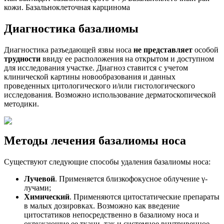
кожи. Базальноклеточная карцинома
Диагностика базалиомы
Диагностика разъедающей язвы носа
не представляет
особой
трудности
ввиду ее расположения на открытом и доступном
для исследования участке. Диагноз ставится с учетом
клинической картины новообразования и данных
проведенных цитологического и/или гистологического
исследования. Возможно использование дерматоскопической
методики.
Методы лечения базалиомы носа
Существуют следующие способы удаления базалиомы носа:
Лучевой
. Применяется близкофокусное облучение γ-
лучами;
Химический
. Применяются цитостатические препараты
в малых дозировках. Возможно как введение
цитостатиков непосредственно в базалиому носа и
окружающие ее ткани, так и системное внутривенное