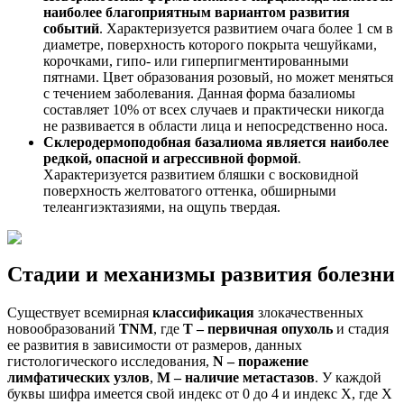
наиболее благоприятным вариантом развития
событий
. Характеризуется развитием очага более 1 см в
диаметре, поверхность которого покрыта чешуйками,
корочками, гипо- или гиперпигментированными
пятнами. Цвет образования розовый, но может меняться
с течением заболевания. Данная форма базалиомы
составляет 10% от всех случаев и практически никогда
не развивается в области лица и непосредственно носа.
Склеродермоподобная базалиома является наиболее
редкой, опасной и агрессивной формой
.
Характеризуется развитием бляшки с восковидной
поверхность желтоватого оттенка, обширными
телеангиэктазиями, на ощупь твердая.
Стадии и механизмы развития болезни
Существует всемирная
классификация
злокачественных
новообразований
TNM
, где
T – первичная опухоль
и стадия
ее развития в зависимости от размеров, данных
гистологического исследования,
N – поражение
лимфатических узлов
,
M – наличие метастазов
. У каждой
буквы шифра имеется свой индекс от 0 до 4 и индекс Х, где Х