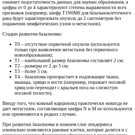
означает недостаточность данных для оценки образования, а
цифры от 0 до 4 характеризуют степень выраженности всех
признаков (например, шифр T1N0M0 для базальноклеточного
рака будет характеризовать опухоль до 2 сантиметров без
поражения лимфатических узлов и метастазов).
Стадии развития базалиомы:
Т0 – отсутствие первичной опухоли (используется
только при выявлении метастазов без первичного
новообразования);
Т1 – наибольший размер базалиомы составляет 2 см;
Т2 – размеры от 2 до 5 см;
Т3 – более 5 см;
Т4 – базалиома произрастает в подлежащие ткани,
мышцы, хрящи и кости (например, поражает носовой
хрящ или переходит с крыльев носа на слизистую
носовой полости).
Ввиду того, что кожный карциноид практически никогда не
дает метастазов, составляющие шифра N и M не используются
или применяются в редких случаях.
При развитии базалиомы в нижнем слое эпидермиса
изначально появляются раковые клетки, которые делятся и с