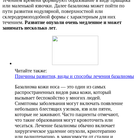
течением времени формируют образование в виде прыщика
или маленькой язвочки. Далее базалиома может пойти по
пути развития нодулярной, поверхностной или
склеродермоподобной формы с характерным для них
течением.
Развитие опухоли очень медленное и может
занимать несколько лет
.
Читайте также:
Причины развития, виды и способы лечения базалиомы
Базалиома кожи носа — это один из самых
распространенных видов рака кожи, который
вызывает беспокойство у многих людей.
Симптомы заболевания могут включать появление
небольших блестящих узелков, язв или пятен,
которые не заживают. Часто пациенты отмечают,
что такие образования могут кровоточить или
чесаться. Лечение базалиомы обычно включает
хирургическое удаление опухоли, криотерапию
или радиотерапию, в зависимости от стадии и