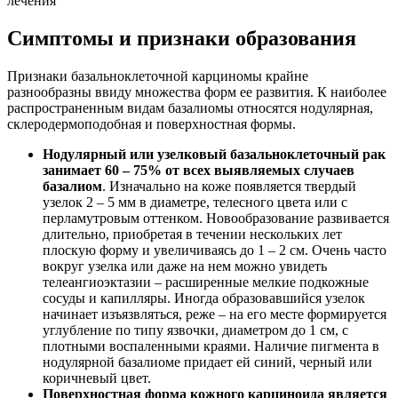
лечения
Симптомы и признаки образования
Признаки базальноклеточной карциномы крайне
разнообразны ввиду множества форм ее развития. К наиболее
распространенным видам базалиомы относятся нодулярная,
склеродермоподобная и поверхностная формы.
Нодулярный или узелковый базальноклеточный рак
занимает 60 – 75% от всех выявляемых случаев
базалиом
. Изначально на коже появляется твердый
узелок 2 – 5 мм в диаметре, телесного цвета или с
перламутровым оттенком. Новообразование развивается
длительно, приобретая в течении нескольких лет
плоскую форму и увеличиваясь до 1 – 2 см. Очень часто
вокруг узелка или даже на нем можно увидеть
телеангиоэктазии – расширенные мелкие подкожные
сосуды и капилляры. Иногда образовавшийся узелок
начинает изъязвляться, реже – на его месте формируется
углубление по типу язвочки, диаметром до 1 см, с
плотными воспаленными краями. Наличие пигмента в
нодулярной базалиоме придает ей синий, черный или
коричневый цвет.
Поверхностная форма кожного карциноида является