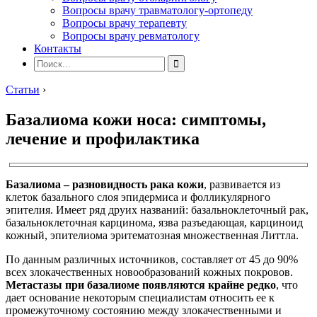
Вопросы врачу травматологу-ортопеду
Вопросы врачу терапевту
Вопросы врачу ревматологу
Контакты
Статьи
›
Базалиома кожи носа: симптомы,
лечение и профилактика
Базалиома – разновидность
рака кожи
, развивается из
клеток базального слоя эпидермиса и фолликулярного
эпителия. Имеет ряд друих названий: базальноклеточный рак,
базальноклеточная карцинома, язва разъедающая, карциноид
кожный, эпителиома эритематозная множественная Литтла.
По данным различных источников, составляет от 45 до 90%
всех злокачественных новообразований кожных покровов.
Метастазы при базалиоме появляются крайне редко
, что
дает основание некоторым специалистам относить ее к
промежуточному состоянию между злокачественными и