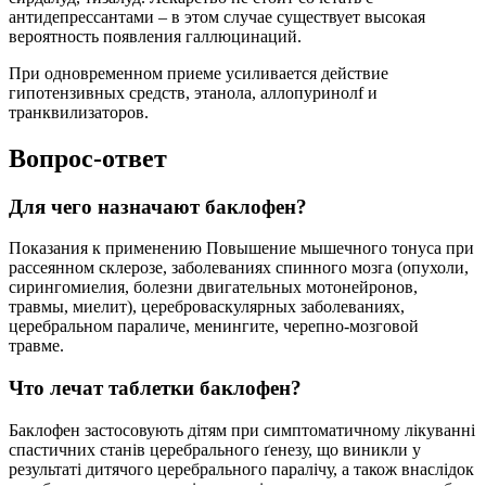
антидепрессантами – в этом случае существует высокая
вероятность появления галлюцинаций.
При одновременном приеме усиливается действие
гипотензивных средств, этанола, аллопуринолf и
транквилизаторов.
Вопрос-ответ
Для чего назначают баклофен?
Показания к применению Повышение мышечного тонуса при
рассеянном склерозе, заболеваниях спинного мозга (опухоли,
сирингомиелия, болезни двигательных мотонейронов,
травмы, миелит), цереброваскулярных заболеваниях,
церебральном параличе, менингите, черепно-мозговой
травме.
Что лечат таблетки баклофен?
Баклофен застосовують дітям при симптоматичному лікуванні
спастичних станів церебрального ґенезу, що виникли у
результаті дитячого церебрального паралічу, а також внаслідок