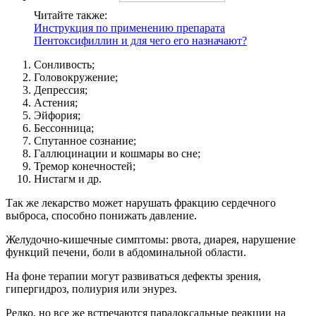
Читайте также:
Инструкция по применению препарата
Пентоксифиллин и для чего его назначают?
Сонливость;
Головокружение;
Депрессия;
Астения;
Эйфория;
Бессонница;
Спутанное сознание;
Галлюцинации и кошмары во сне;
Тремор конечностей;
Нистагм и др.
Так же лекарство может нарушать фракцию сердечного
выброса, способно понижать давление.
Желудочно-кишечные симптомы: рвота, диарея, нарушение
функций печени, боли в абдоминальной области.
На фоне терапии могут развиваться дефекты зрения,
гипергидроз, полиурия или энурез.
Редко, но все же встречаются парадоксальные реакции на