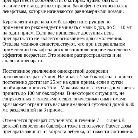
препарата есть особенности, о которых нужно знать. В
отличие от стандартных правил, баклофен не относиться к
лекарствам, которые назначаются равномерными дозами.
Курс лечения препаратом баклофен инструкция по
применению рекомендует начинать с малых доз, по 5 – 10 мг
на один прием. Если вас привлекает доступная цена
препарата, это не является основанием для самолечения.
Отзывы медиков свидетельствуют, что при неправильном
применении баклофена риск возникновения нежелательных
эффектов возрастает. Это мнение распространяется и на
аналоги препарата.
Постепенное увеличение однократной дозировки
производится раз в 3 дня. Начиная с 5 мг баклофена, пациент
постепенно достигает 25 мг на один прием, если в сутки
необходимо принять 75 мг. Максимально за сутки допускается
принять до 100 мг баклофена. В некоторых ситуациях, не
сопряженных с тяжелыми неврологическими симптомами
врач может ограничить вас минимальной суточной дозой в 30
мг, разделенной на 3 приема.
Отменяется препарат ступенчато, в течение 7 – 14 дней.В
детской неврологии баклофен тоже используют. Расчет дозы
препарата зависит от возраста ребенка, от тяжести состояния.