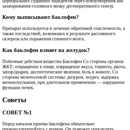
церебральних судинних інцидентів через новоутворення або
захворювання головного мозку дегенеративного ґенезу.
Кому выписывают баклофен?
Препарат используется в лечении обратимой спастичности, а
также последствий, возникших в результате рассеянного
склероза или поражения спинного мозга.
Как баклофен влияет на желудок?
Побочные действия вещества Баклофен Со стороны органов
ЖКТ: отвращение к пище, извращение вкуса, тошнота, рвота,
запор/диарея, диспептические явления, боль в животе. Со
стороны мочеполовой системы: дизурия, энурез, задержка
мочеиспускания, при длительном применении — нарушение
функции почек.
Советы
СОВЕТ №1
Перед началом приема баклофена обязательно
проконсультируйтесь с врачом. Он поможет определить