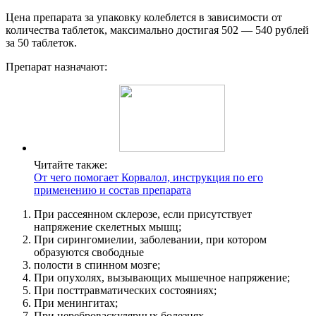
Цена препарата за упаковку колеблется в зависимости от
количества таблеток, максимально достигая 502 — 540 рублей
за 50 таблеток.
Препарат назначают:
Читайте также:
От чего помогает Корвалол, инструкция по его
применению и состав препарата
При рассеянном склерозе, если присутствует
напряжение скелетных мышц;
При сирингомиелии, заболевании, при котором
образуются свободные
полости в спинном мозге;
При опухолях, вызывающих мышечное напряжение;
При посттравматических состояниях;
При менингитах;
При цереброваскулярных болезнях.