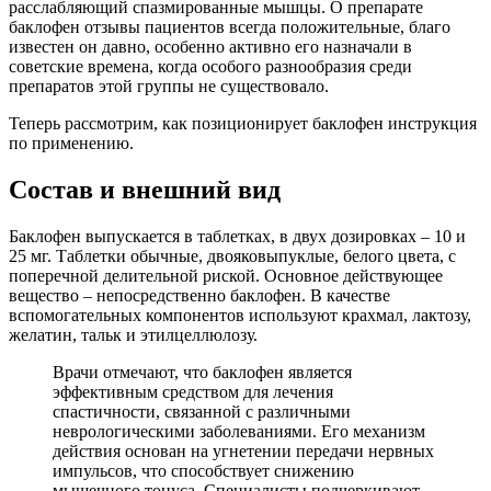
расслабляющий спазмированные мышцы. О препарате
баклофен отзывы пациентов всегда положительные, благо
известен он давно, особенно активно его назначали в
советские времена, когда особого разнообразия среди
препаратов этой группы не существовало.
Теперь рассмотрим, как позиционирует баклофен инструкция
по применению.
Состав и внешний вид
Баклофен выпускается в таблетках, в двух дозировках – 10 и
25 мг. Таблетки обычные, двояковыпуклые, белого цвета, с
поперечной делительной риской. Основное действующее
вещество – непосредственно баклофен. В качестве
вспомогательных компонентов используют крахмал, лактозу,
желатин, тальк и этилцеллюлозу.
Врачи отмечают, что баклофен является
эффективным средством для лечения
спастичности, связанной с различными
неврологическими заболеваниями. Его механизм
действия основан на угнетении передачи нервных
импульсов, что способствует снижению
мышечного тонуса. Специалисты подчеркивают