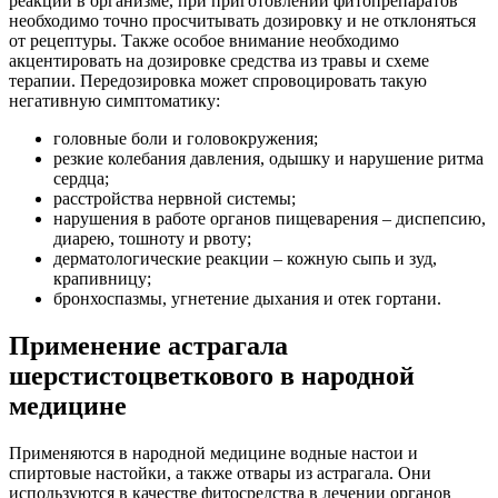
реакции в организме, при приготовлении фитопрепаратов
необходимо точно просчитывать дозировку и не отклоняться
от рецептуры. Также особое внимание необходимо
акцентировать на дозировке средства из травы и схеме
терапии. Передозировка может спровоцировать такую
негативную симптоматику:
головные боли и головокружения;
резкие колебания давления, одышку и нарушение ритма
сердца;
расстройства нервной системы;
нарушения в работе органов пищеварения – диспепсию,
диарею, тошноту и рвоту;
дерматологические реакции – кожную сыпь и зуд,
крапивницу;
бронхоспазмы, угнетение дыхания и отек гортани.
Применение астрагала
шерстистоцветкового в народной
медицине
Применяются в народной медицине водные настои и
спиртовые настойки, а также отвары из астрагала. Они
используются в качестве фитосредства в лечении органов