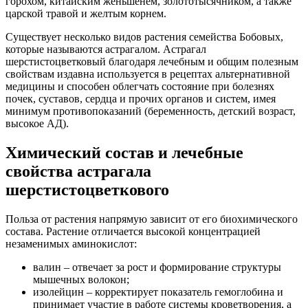
горохом, китайским женьшенем, золототысячником, а также
царской травой и желтым корнем.
Существует несколько видов растения семейства Бобовых,
которые называются астрагалом. Астрагал
шерстистоцветковый благодаря лечебным и общим полезным
свойствам издавна используется в рецептах альтернативной
медицины и способен облегчать состояние при болезнях
почек, суставов, сердца и прочих органов и систем, имея
минимум противопоказаний (беременность, детский возраст,
высокое АД).
Химический состав и лечебные
свойства астрагала
шерстистоцветкового
Польза от растения напрямую зависит от его биохимического
состава. Растение отличается высокой концентрацией
незаменимых аминокислот:
валин – отвечает за рост и формирование структуры
мышечных волокон;
изолейцин – корректирует показатель гемоглобина и
принимает участие в работе системы кроветворения, а