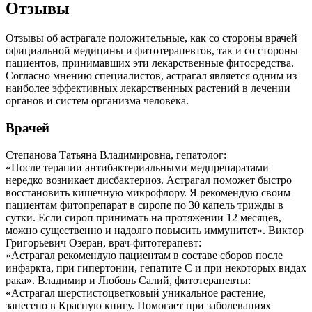
Отзывы
Отзывы об астрагале положительные, как со стороны врачей
официальной медицины и фитотерапевтов, так и со стороны
пациентов, принимавших эти лекарственные фитосредства.
Согласно мнению специалистов, астрагал является одним из
наиболее эффективных лекарственных растений в лечении
органов и систем организма человека.
Врачей
Степанова Татьяна Владимировна, гепатолог:
«После терапии антибактериальными медпрепаратами
нередко возникает дисбактериоз. Астрагал поможет быстро
восстановить кишечную микрофлору. Я рекомендую своим
пациентам фитопрепарат в сиропе по 30 капель трижды в
сутки. Если сироп принимать на протяжении 12 месяцев,
можно существенно и надолго повысить иммунитет».
Виктор
Григорьевич Озеран, врач-фитотерапевт:
«Астрагал рекомендую пациентам в составе сборов после
инфаркта, при гипертонии, гепатите С и при некоторых видах
рака».
Владимир и Любовь Салий, фитотерапевты:
«Астрагал шерстистоцветковый уникальное растение,
занесено в Красную книгу. Помогает при заболеваниях