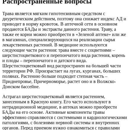
Распространенные вопросы
Трава является мягким гипотензивным средством с
диуретическим действием, поэтому она снижает индекс АД и
приводит в норму кровоток. В аптечной сети в основном
продаются БАДы и экстракты данного растения. Траву, а
также ее корни можно приобрести в «Зеленой аптеке» или же
в магазинах, специализирующихся на реализации сырья
лекарственных растений. В медицине используются
следующие части растения: трава вместе с соцветиями –
шерстистоцветкового и перепончатого вида растения, корень
и плоды – перепончатого и датского вида.
Шерстистоцветковый вид распространен на большей части
территории РФ. Произрастает на лугах, курганах, больших
полянах. Растению больше подходит степная часть –
Приднепровье, Причерноморье, растет оно и в Волжско-
Донском бассейне.
Астрагал шерстистоцветковый является растением,
занесенным в Красную книгу. Его часто используют в
нетрадиционной медицине, в аптеках можно приобрести
БАДы на его основе. Активные компоненты травы
эффективно справляются с системными и кардиологическими
патологиями, с болезнями нервной системы и внутренних
органов. Перед приемом нужно ознакомиться с правилами