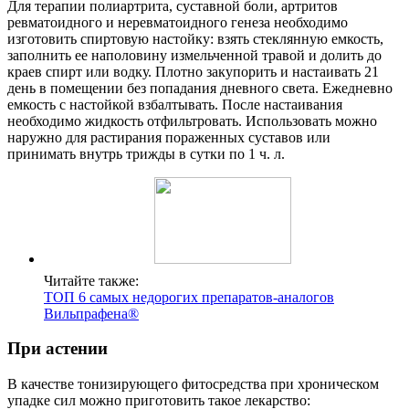
Для терапии полиартрита, суставной боли, артритов
ревматоидного и неревматоидного генеза необходимо
изготовить спиртовую настойку: взять стеклянную емкость,
заполнить ее наполовину измельченной травой и долить до
краев спирт или водку. Плотно закупорить и настаивать 21
день в помещении без попадания дневного света. Ежедневно
емкость с настойкой взбалтывать. После настаивания
необходимо жидкость отфильтровать. Использовать можно
наружно для растирания пораженных суставов или
принимать внутрь трижды в сутки по 1 ч. л.
Читайте также:
ТОП 6 самых недорогих препаратов-аналогов
Вильпрафена®
При астении
В качестве тонизирующего фитосредства при хроническом
упадке сил можно приготовить такое лекарство: