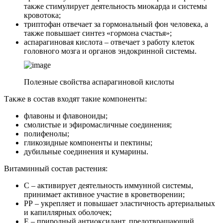
также стимулирует деятельность миокарда и системы
кровотока;
триптофан отвечает за гормональный фон человека, а
также повышает синтез «гормона счастья»;
аспарагиновая кислота – отвечает з работу клеток
головного мозга и органов эндокринной системы.
Полезные свойства аспарагиновой кислоты
Также в состав входят такие компоненты:
флавоны и флавоноиды;
смолистые и эфиромасличные соединения;
полифенолы;
гликозидные компоненты и пектины;
дубильные соединения и кумарины.
Витаминный состав растения:
С – активирует деятельность иммунной системы,
принимает активное участие в кроветворении;
РР – укрепляет и повышает эластичность артериальных
и капиллярных оболочек;
Е – природный антиоксидант, предотвращающий