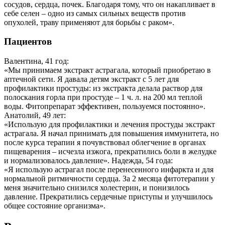
сосудов, сердца, почек. Благодаря тому, что он накапливает в
себе селен – одно из самых сильных веществ против
опухолей, траву применяют для борьбы с раком».
Пациентов
Валентина, 41 год:
«Мы принимаем экстракт астрагала, который приобретаю в
аптечной сети. Я давала детям экстракт с 5 лет для
профилактики простуды: из экстракта делала раствор для
полоскания горла при простуде – 1 ч. л. на 200 мл теплой
воды. Фитопрепарат эффективен, пользуемся постоянно».
Анатолий, 49 лет:
«Использую для профилактики и лечения простуды экстракт
астрагала. Я начал принимать для повышения иммунитета, но
после курса терапии я почувствовал облегчение в органах
пищеварения – исчезла изжога, прекратились боли в желудке
и нормализовалось давление».
Надежда, 54 года:
«Я использую астрагал после перенесенного инфаркта и для
нормальной ритмичности сердца. За 2 месяца фитотерапии у
меня значительно снизился холестерин, и понизилось
давление. Прекратились сердечные приступы и улучшилось
общее состояние организма».