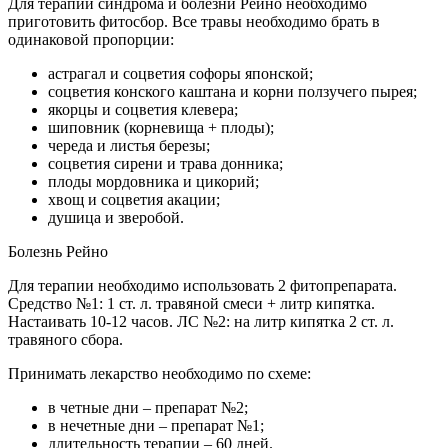
Для терапии синдрома и болезни Рейно необходимо
приготовить фитосбор. Все травы необходимо брать в
одинаковой пропорции:
астрагал и соцветия софоры японской;
соцветия конского каштана и корни ползучего пырея;
якорцы и соцветия клевера;
шиповник (корневища + плоды);
череда и листья березы;
соцветия сирени и трава донника;
плоды мордовника и цикорий;
хвощ и соцветия акации;
душица и зверобой.
Болезнь Рейно
Для терапии необходимо использовать 2 фитопрепарата.
Средство №1: 1 ст. л. травяной смеси + литр кипятка.
Настаивать 10-12 часов. ЛС №2: на литр кипятка 2 ст. л.
травяного сбора.
Принимать лекарство необходимо по схеме:
в четные дни – препарат №2;
в нечетные дни – препарат №1;
длительность терапии – 60 дней.