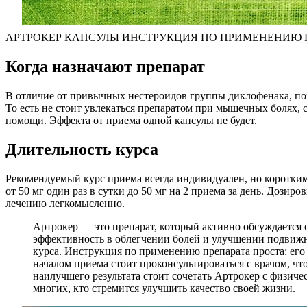
АРТРОКЕР КАПСУЛЫ ИНСТРУКЦИЯ ПО ПРИМЕНЕНИЮ П
Когда назначают препарат
В отличие от привычных нестероидов группы диклофенака, пок
То есть не стоит увлекаться препаратом при мышечных болях,
помощи. Эффекта от приема одной капсулы не будет.
Длительность курса
Рекомендуемый курс приема всегда индивидуален, но коротким н
от 50 мг один раз в сутки до 50 мг на 2 приема за день. Дозиро
лечению легкомысленно.
Артрокер — это препарат, который активно обсуждается 
эффективность в облегчении болей и улучшении подвижн
курса. Инструкция по применению препарата проста: его
началом приема стоит проконсультироваться с врачом, ч
наилучшего результата стоит сочетать Артрокер с физич
многих, кто стремится улучшить качество своей жизни.