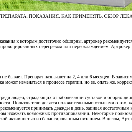
РЕПАРАТА, ПОКАЗАНИЯ, КАК ПРИМЕНЯТЬ, ОБЗОР ЛЕК
азания к которым достаточно обширны, артрокер рекомендуется
 спровоцированных перегревом или переохлаждением. Артрокер – 
е бывает. Препарат назначают на 2, 4 или 6 месяцев. В зависим
вка может изменяться в процессе терапии, но ее, опять же, корре
среди людей, страдающих от заболеваний суставов и опорно-дви
ости. Пользователи делятся положительными отзывами о том, ка
 рекомендуется принимать дважды в день, запивая достаточным 
тобы избежать возможных противопоказаний. Некоторые пользов
еской активностью и сбалансированным питанием. В целом, Арт