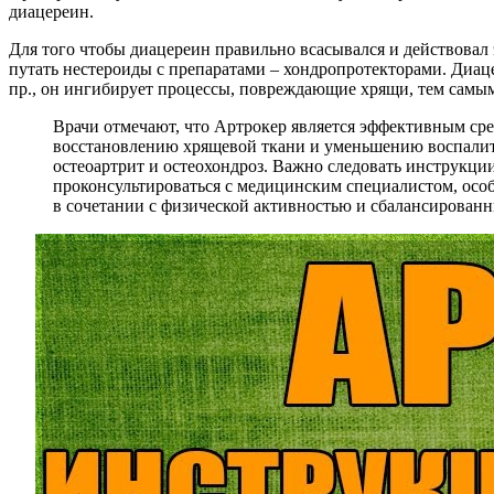
диацереин.
Для того чтобы диацереин правильно всасывался и действовал 
путать нестероиды с препаратами – хондропротекторами. Диаце
пр., он ингибирует процессы, повреждающие хрящи, тем самым
Врачи отмечают, что Артрокер является эффективным ср
восстановлению хрящевой ткани и уменьшению воспалите
остеоартрит и остеохондроз. Важно следовать инструкци
проконсультироваться с медицинским специалистом, осо
в сочетании с физической активностью и сбалансированн