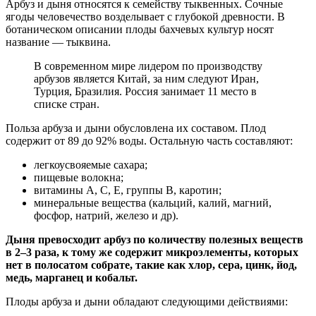
Арбуз и дыня относятся к семейству тыквенных. Сочные
ягоды человечество возделывает с глубокой древности. В
ботаническом описании плоды бахчевых культур носят
название — тыквина.
В современном мире лидером по производству
арбузов является Китай, за ним следуют Иран,
Турция, Бразилия. Россия занимает 11 место в
списке стран.
Польза арбуза и дыни обусловлена их составом. Плод
содержит от 89 до 92% воды. Остальную часть составляют:
легкоусвояемые сахара;
пищевые волокна;
витамины А, С, Е, группы В, каротин;
минеральные вещества (кальций, калий, магний,
фосфор, натрий, железо и др).
Дыня превосходит арбуз по количеству полезных веществ
в 2–3 раза, к тому же содержит микроэлементы, которых
нет в полосатом собрате, такие как хлор, сера, цинк, йод,
медь, марганец и кобальт.
Плоды арбуза и дыни обладают следующими действиями: