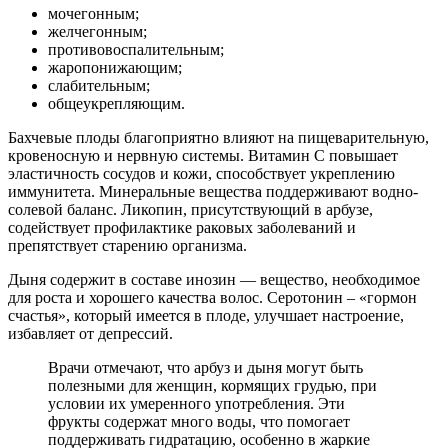
мочегонным;
желчегонным;
противовоспалительным;
жаропонижающим;
слабительным;
общеукрепляющим.
Бахчевые плоды благоприятно влияют на пищеварительную,
кровеносную и нервную системы. Витамин С повышает
эластичность сосудов и кожи, способствует укреплению
иммунитета. Минеральные вещества поддерживают водно-
солевой баланс. Ликопин, присутствующий в арбузе,
содействует профилактике раковых заболеваний и
препятствует старению организма.
Дыня содержит в составе инозин — вещество, необходимое
для роста и хорошего качества волос. Серотонин – «гормон
счастья», который имеется в плоде, улучшает настроение,
избавляет от депрессий.
Врачи отмечают, что арбуз и дыня могут быть
полезными для женщин, кормящих грудью, при
условии их умеренного употребления. Эти
фрукты содержат много воды, что помогает
поддерживать гидратацию, особенно в жаркие