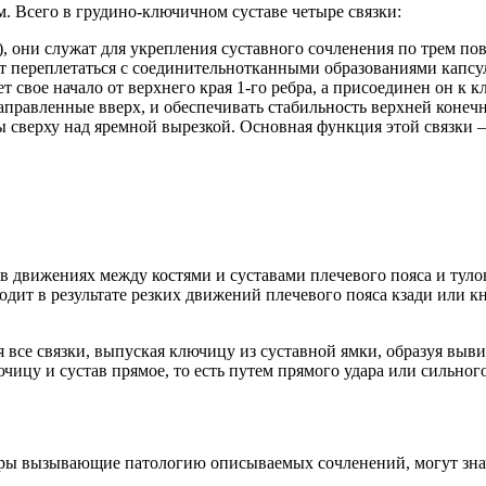
. Всего в грудино-ключичном суставе четыре связки:
), они служат для укрепления суставного сочленения по трем по
ут переплетаться с соединительнотканными образованиями капсу
т свое начало от верхнего края 1-го ребра, а присоединен он к к
правленные вверх, и обеспечивать стабильность верхней конечн
 сверху над яремной вырезкой. Основная функция этой связки 
 движениях между костями и суставами плечевого пояса и туло
ит в результате резких движений плечевого пояса кзади или кни
все связки, выпуская ключицу из суставной ямки, образуя вывих
ицу и сустав прямое, то есть путем прямого удара или сильного 
оры вызывающие патологию описываемых сочленений, могут зна