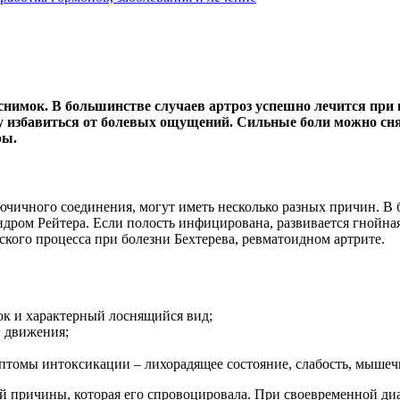
снимок. В большинстве случаев артроз успешно лечится при
у избавиться от болевых ощущений. Сильные боли можно сн
ры.
ичного соединения, могут иметь несколько разных причин. В б
ндром Рейтера. Если полость инфицирована, развивается гнойная
кого процесса при болезни Бехтерева, ревматоидном артрите.
ок и характерный лоснящийся вид;
и движения;
птомы интоксикации – лихорадящее состояние, слабость, мышеч
й причины, которая его спровоцировала. При своевременной ди