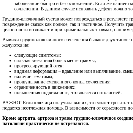
заболевание быстро и без осложнений. Если же пациенты
сочленении. В данном случае исправить дефект можно то
Грудино-ключичный сустав может повреждаться в результате т
повреждение связок как полное, так и частичное. Получить тр
целостности возникает и при криминальных травмах, например,
Вывихи грудино-ключичного сочленения бывают двух типов: пе
жалуются на:
следующие симптомы:
сильная внезапная боль в месте травмы;
прогрессирующий отек;
видимая деформация – вдавление или выпячивание, смещ
наличие гематомы;
прощупывание смещенного конца сочленения;
ограниченность в движениях;
повышенная подвижность, что является патологией.
ВАЖНО! Если ключица получила вывих, это может грозить трав
подается неотложная помощь. В зависимости от серьезности 
Кроме артрита, артроза и травм грудино-ключичное соедине
патологии практически не встречаются.