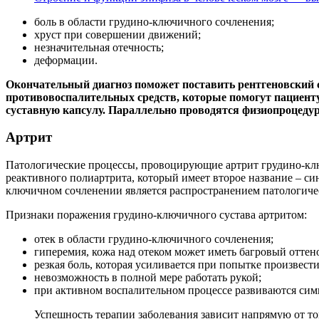
боль в области грудино-ключичного сочленения;
хруст при совершении движений;
незначительная отечность;
деформации.
Окончательный диагноз поможет поставить рентгеновский 
противовоспалительных средств, которые помогут пациент
суставную капсулу. Параллельно проводятся физиопроцеду
Артрит
Патологические процессы, провоцирующие артрит грудино-ключ
реактивного полиартрита, который имеет второе название – си
ключичном сочленении является распространением патологичес
Признаки поражения грудино-ключичного сустава артритом:
отек в области грудино-ключичного сочленения;
гиперемия, кожа над отеком может иметь багровый оттен
резкая боль, которая усиливается при попытке произвест
невозможность в полной мере работать рукой;
при активном воспалительном процессе развиваются сим
Успешность терапии заболевания зависит напрямую от то