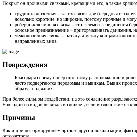
Покрыт он прочными связками, крепящими его, а также хрящом
грудино-ключичная – таких связок две (передняя и задняя
довольно короткие, но широкие, поэтому прочные и мог
реберно-ключичная связка – этот элемент соединения бере
основное предназначение – притормаживать движения, на
межключичная связка – натянута между концами ключицы
направленных вниз.
Повреждения
Благодаря своему поверхностному расположению и роли в
часто подвергаются переломам и вывихам. Вывих происход
образуя подвывих.
При более сильном воздействии на это сочленение разрываются 
Еще один из видов вывихов возникает, если воздействие на ключ
Причины
Как и при деформирующем артрозе другой локализации, факт
остеоартроза: