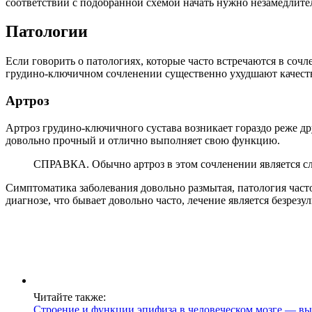
соответствии с подобранной схемой начать нужно незамедлите
Патологии
Если говорить о патологиях, которые часто встречаются в соч
грудино-ключичном сочленении существенно ухудшают качеств
Артроз
Артроз грудино-ключичного сустава возникает гораздо реже др
довольно прочный и отлично выполняет свою функцию.
СПРАВКА. Обычно артроз в этом сочленении является сл
Симптоматика заболевания довольно размытая, патология част
диагнозе, что бывает довольно часто, лечение является безре
Читайте также:
Строение и функции эпифиза в человеческом мозге — вы