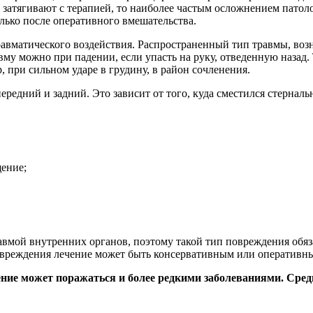
 затягивают с терапией, то наиболее частым осложнением патол
лько после оперативного вмешательства.
равматического воздействия. Распространенный тип травмы, во
авму можно при падении, если упасть на руку, отведенную назад
 при сильном ударе в грудину, в район сочленения.
редний и задний. Это зависит от того, куда сместился стернал
ение;
мой внутренних органов, поэтому такой тип повреждения обяза
повреждения лечение может быть консервативным или оперативн
ние может поражаться и более редкими заболеваниями. Среди