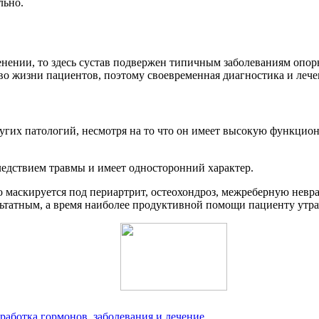
льно.
ленении, то здесь сустав подвержен типичным заболеваниям опор
о жизни пациентов, поэтому своевременная диагностика и лече
угих патологий, несмотря на то что он имеет высокую функцион
едствием травмы и имеет односторонний характер.
о маскируется под периартрит, остеохондроз, межреберную нев
зультатным, а время наиболее продуктивной помощи пациенту ут
работка гормонов, заболевания и лечение