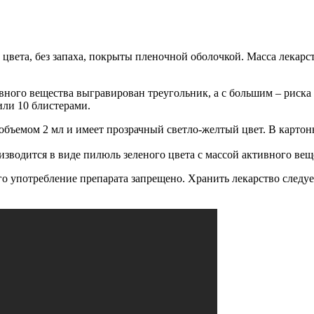
вета, без запаха, покрыты пленочной оболочкой. Масса лекарств
ного вещества выгравирован треугольник, а с большим – риска 
 или 10 блистерами.
 объемом 2 мл и имеет прозрачный светло-желтый цвет. В картон
изводится в виде пилюль зеленого цвета с массой активного веще
чего употребление препарата запрещено. Хранить лекарство след