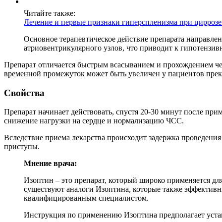
Читайте также:
Лечение и первые признаки гиперспленизма при циррозе
Основное терапевтическое действие препарата направле
атриовентрикулярного узлов, что приводит к гипотензив
Препарат отличается быстрым всасыванием и прохождением чер
временной промежуток может быть увеличен у пациентов прек
Свойства
Препарат начинает действовать, спустя 20-30 минут после при
снижение нагрузки на сердце и нормализацию ЧСС.
Вследствие приема лекарства происходит задержка проведения
приступы.
Мнение врача:
Изоптин – это препарат, который широко применяется для
существуют аналоги Изоптина, которые также эффективны
квалифицированным специалистом.
Инструкция по применению Изоптина предполагает устан