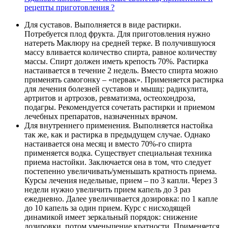
рецепты приготовления ?
Для суставов. Выполняется в виде растирки.
Потребуется плод фрукта. Для приготовления нужно
натереть Маклюру на средней терке. В получившуюся
массу вливается количество спирта, равное количеству
массы. Спирт должен иметь крепость 70%. Растирка
настаивается в течение 2 недель. Вместо спирта можно
применять самогонку – «первак». Применяется растирка
для лечения болезней суставов и мышц: радикулита,
артритов и артрозов, ревматизма, остеохондроза,
подагры. Рекомендуется сочетать растирки и приемом
лечебных препаратов, назначенных врачом.
Для внутреннего применения. Выполняется настойка
так же, как и растирка в предыдущем случае. Однако
настаивается она месяц и вместо 70%-го спирта
применяется водка. Существует специальная техника
приема настойки. Заключается она в том, что следует
постепенно увеличивать/уменьшать кратность приема.
Курсы лечения недельные, прием – по 3 капли. Через 3
недели нужно увеличить прием капель до 3 раз
ежедневно. Далее увеличивается дозировка: по 1 капле
до 10 капель за один прием. Курс с нисходящей
динамикой имеет зеркальный порядок: снижение
дозировки, потом уменьшение кратности. Применяется