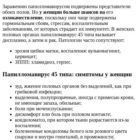
Заражению папилломавирусом подвержены представители
обоих полов. Но
у женщин больше шансов на
его
озлокачествление
, поскольку они чаще подвержены
гормональным сбоям, стрессам, воспалительным
заболеваниям, от которых страдает их иммунитет. В женских
половых органах папилломавирус 45 типа вызывает
дисплазию, а затем и рак. Патологии часто сопутствуют:
эрозия шейки матки, воспаления: вульвовагинит,
цервицит;
ЗППП: хламидиоз, герпес.
Папилломавирус 45 типа: симптомы у женщин
зуд, жжение половых органов без выделений, как при
грибковой инфекции;
выделения, полупрозрачные, иногда с примесью крови,
не имеющие запаха, обильные;
боли при мочеиспускании;
дискомфорт или боль при половом контакте;
кондиломатоз, при котором ткани разрастаются из-за
воспаления;
болезненные кондиломы белого или розового цвета
снаружи и внутри гениталий, в промежности;