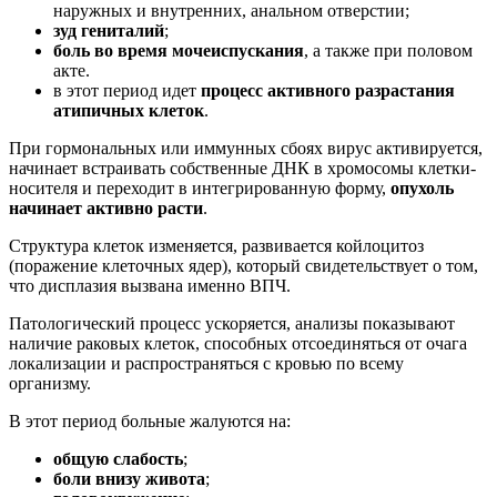
наружных и внутренних, анальном отверстии;
зуд гениталий
;
боль во время мочеиспускания
, а также при половом
акте.
в этот период идет
процесс активного разрастания
атипичных клеток
.
При гормональных или иммунных сбоях вирус активируется,
начинает встраивать собственные ДНК в хромосомы клетки-
носителя и переходит в интегрированную форму,
опухоль
начинает активно расти
.
Структура клеток изменяется, развивается койлоцитоз
(поражение клеточных ядер), который свидетельствует о том,
что дисплазия вызвана именно ВПЧ.
Патологический процесс ускоряется, анализы показывают
наличие раковых клеток, способных отсоединяться от очага
локализации и распространяться с кровью по всему
организму.
В этот период больные жалуются на:
общую слабость
;
боли внизу живота
;