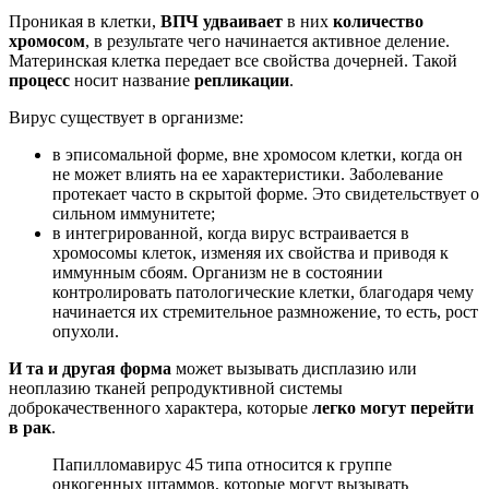
Проникая в клетки,
ВПЧ удваивает
в них
количество
хромосом
, в результате чего начинается активное деление.
Материнская клетка передает все свойства дочерней. Такой
процесс
носит название
репликации
.
Вирус существует в организме:
в эписомальной форме, вне хромосом клетки, когда он
не может влиять на ее характеристики. Заболевание
протекает часто в скрытой форме. Это свидетельствует о
сильном иммунитете;
в интегрированной, когда вирус встраивается в
хромосомы клеток, изменяя их свойства и приводя к
иммунным сбоям. Организм не в состоянии
контролировать патологические клетки, благодаря чему
начинается их стремительное размножение, то есть, рост
опухоли.
И та и другая форма
может вызывать дисплазию или
неоплазию тканей репродуктивной системы
доброкачественного характера, которые
легко могут перейти
в рак
.
Папилломавирус 45 типа относится к группе
онкогенных штаммов, которые могут вызывать