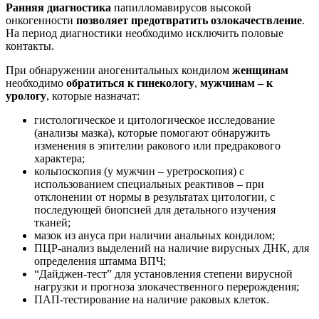
Ранняя диагностика
папилломавирусов высокой
онкогенности
позволяет предотвратить озлокачествление
.
На период диагностики необходимо исключить половые
контакты.
При обнаружении аногенитальных кондилом
женщинам
необходимо
обратиться к гинекологу
,
мужчинам – к
урологу
, которые назначат:
гистологическое и цитологическое исследование
(анализы мазка), которые помогают обнаружить
изменения в эпителии ракового или предракового
характера;
кольпоскопия (у мужчин – уретроскопия) с
использованием специальных реактивов – при
отклонении от нормы в результатах цитологии, с
последующей биопсией для детального изучения
тканей;
мазок из ануса при наличии анальных кондилом;
ПЦР-анализ выделений на наличие вирусных ДНК, для
определения штамма ВПЧ;
“Дайджен-тест” для установления степени вирусной
нагрузки и прогноза злокачественного перерождения;
ПАП-тестирование на наличие раковых клеток.