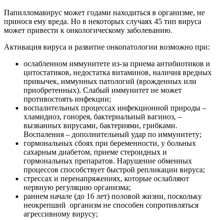
Папилломавирус может годами находиться в организме, не
принося ему вреда. Но в некоторых случаях 45 тип вируса
может привести к онкологическому заболеванию.
Активация вируса и развитие онкопатологии возможно при:
ослабленном иммунитете из-за приема антибиотиков и
цитостатиков, недостатка витаминов, наличия вредных
привычек, иммунных патологий (врожденных или
приобретенных). Слабый иммунитет не может
противостоять инфекции;
воспалительных процессах инфекционной природы –
хламидиоз, гонорея, бактериальный вагиноз, –
вызванных вирусами, бактериями, грибками.
Воспаления – дополнительный удар по иммунитету;
гормональных сбоях при беременности, у больных
сахарным диабетом, приеме стероидных и
гормональных препаратов. Нарушение обменных
процессов способствует быстрой репликации вируса;
стрессах и перенапряжениях, которые ослабляют
нервную регуляцию организма;
раннем начале (до 16 лет) половой жизни, поскольку
неокрепший организм не способен сопротивляться
агрессивному вирусу;