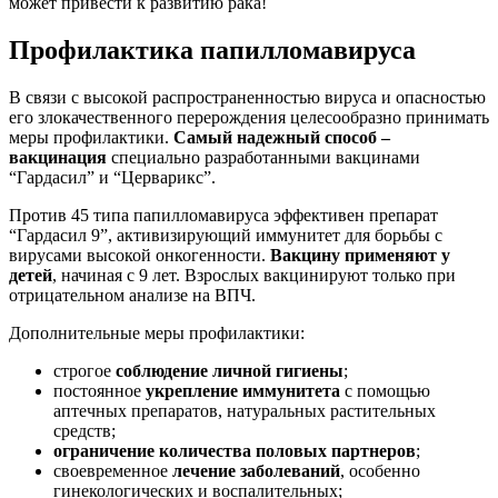
может привести к развитию рака!
Профилактика папилломавируса
В связи с высокой распространенностью вируса и опасностью
его злокачественного перерождения целесообразно принимать
меры профилактики.
Самый надежный способ –
вакцинация
специально разработанными вакцинами
“Гардасил” и “Церварикс”.
Против 45 типа папилломавируса эффективен препарат
“Гардасил 9”, активизирующий иммунитет для борьбы с
вирусами высокой онкогенности.
Вакцину применяют у
детей
, начиная с 9 лет. Взрослых вакцинируют только при
отрицательном анализе на ВПЧ.
Дополнительные меры профилактики:
строгое
соблюдение личной гигиены
;
постоянное
укрепление иммунитета
с помощью
аптечных препаратов, натуральных растительных
средств;
ограничение количества половых партнеров
;
своевременное
лечение заболеваний
, особенно
гинекологических и воспалительных;