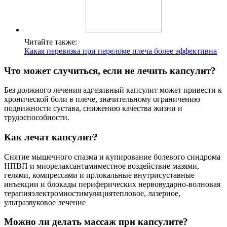
Читайте также:
Какая перевязка при переломе плеча более эффективна
Что может случиться, если не лечить капсулит?
Без должного лечения адгезивный капсулит может привести к
хронической боли в плече, значительному ограничению
подвижности сустава, снижению качества жизни и
трудоспособности.
Как лечат капсулит?
Снятие мышечного спазма и купирование болевого синдрома
НПВП и миорелаксантамиместное воздействие мазями,
гелями, компрессами и прлокальные внутрисуставные
инъекции и блокады периферических нервовударно-волновая
терапияэлектромиостимуляциятепловое, лазерное,
ультразвуковое лечение
Можно ли делать массаж при капсулите?