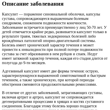
Описание заболевания
Капсулит — поражение синовиальной оболочки, капсулы
сустава, сопровождающееся выраженным болевым
синдромом, снижением подвижности конечности.
Заболевание встречается преимущественно у лиц 50-70 лет. У
детей отмечается крайне редко, развивается капсулит только в
результате травм, тяжелых эндокринных болезней либо
врождённых патологий опорно-двигательной системы.
Болезнь имеет хронический характер течения и может
привести к инвалидности при полной потере подвижности
сустава за счет образования в нем рубцов и спаек. Недуг
имеет затяжной характер течения, каждая его стадия длится от
полугода до 9-ти месяцев.
Адгезивный капсулит имеет две формы течения: острую,
характеризующуюся выраженной симптоматикой и быстрым
течением, а также хроническую, при которой периоды
обострения сменяются продолжительными ремиссиями.
В отличие от других заболеваний, затрагивающих суставы,
включая артрит и артроз, капсулит не сопровождается
дегенеративными процессами в хрящах и костях суставного
соединения. Благодаря этому болезнь хорошо поддается