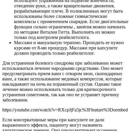
используют упражнения на поднятие конечности,
отведение руки, а также вращательные движения,
разрабатывающие плечо. В поликлиниках могут быть
использованы более сложные гимнастические
комплексы с применением снарядов. Если двигательные
функции сильно ограничены , занятия можно начинать
по методике Виталия Гитта. Выполнять их можно
только под контролем реабилитолога.
Массажи и мануальную терапию. Проходить ее нужно
курсами от 8-ми процедур. Массажи при капсулите
должен проводить только реабилитолог.
Для устранения болевого синдрома при заболевании может
использоваться лечение народными средствами. Оно может
предусматривать прием ванн с отваром хвои, скипидарных
ванн, а также использование медовых компрессов, которые
накладывают на ночь на пораженный сустав. Однако такое
лечение можно использовать только для краткосрочного
устранения симптомов, так как оно не устраняет причину
заболевания.
https://youtube.com/watch?v=RXcpJjFa5jc%3Ffeature%3Doembed
Если консервативные меры при капсулите не дали
выраженного эффекта, пациенту могут назначить
хирургическое лечение. Оно предусматривает иссечение