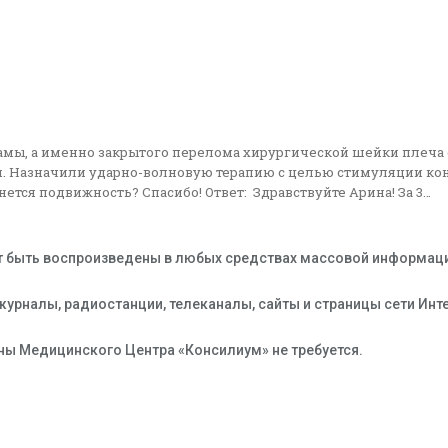
мамы, а именно закрытого перелома хирургической шейки плеч
тся. Назначили ударно-волновую терапию с целью стимуляции кон
ется подвижность? Спасибо! Ответ: Здравствуйте Арина! За 3…
 быть воспроизведены в любых средствах массовой информации,
 журналы, радиостанции, телеканалы, сайты и страницы сети Ин
ны Медицинского Центра «Консилиум» не требуется.